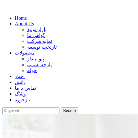
Home
About Us
بازار تولید
گواهی ما
نمایه شرکت
تاریخچه توسعه
محصولات
پتو بینداز
پارچه پشمی
حوله
اخبار
دانش
تماس با ما
وبلاگ
بازخورد