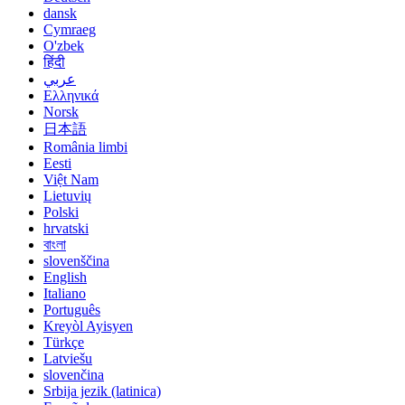
dansk
Cymraeg
O'zbek
हिंदी
عربي
Ελληνικά
Norsk
日本語
România limbi
Eesti
Việt Nam
Lietuvių
Polski
hrvatski
বাংলা
slovenščina
English
Italiano
Português
Kreyòl Ayisyen
Türkçe
Latviešu
slovenčina
Srbija jezik (latinica)