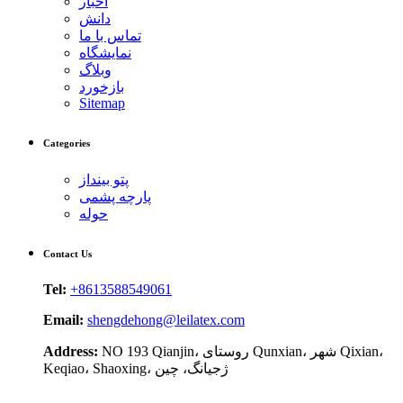
اخبار
دانش
تماس با ما
نمایشگاه
وبلاگ
بازخورد
Sitemap
Categories
پتو بینداز
پارچه پشمی
حوله
Contact Us
Tel:
+8613588549061
Email:
shengdehong@leilatex.com
NO 193 Qianjin، روستای Qunxian، شهر Qixian،
Address:
Keqiao، Shaoxing، ژجیانگ، چین