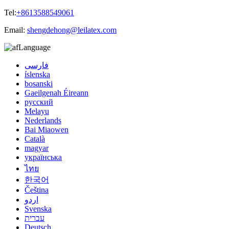
Tel:
+8613588549061
Email:
shengdehong@leilatex.com
Language
فارسی
íslenska
bosanski
Gaeilgenah Éireann
русский
Melayu
Nederlands
Bai Miaowen
Català
magyar
українська
ไทย
한국어
Čeština
اردو
Svenska
עברית
Deutsch