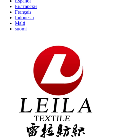
Español
Български
Français
Indonesia
Malti
suomi