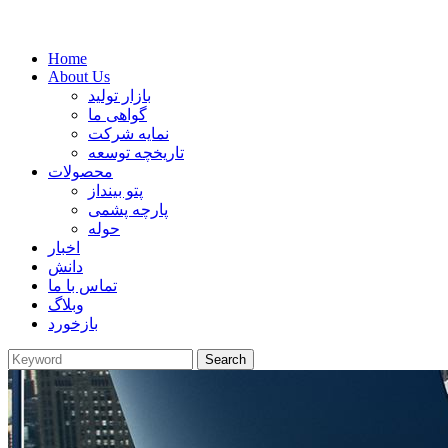
Home
About Us
بازار تولید
گواهی ما
نمایه شرکت
تاریخچه توسعه
محصولات
پتو بینداز
پارچه پشمی
حوله
اخبار
دانش
تماس با ما
وبلاگ
بازخورد