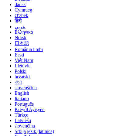
dansk
Cymraeg
O'zbek
हिंदी
عربي
Ελληνικά
Norsk
日本語
România limbi
Eesti
Việt Nam
Lietuvių
Polski
hrvatski
বাংলা
slovenščina
English
Italiano
Português
Kreyòl Ayisyen
Türkçe
Latviešu
slovenčina
Srbija jezik (latinica)