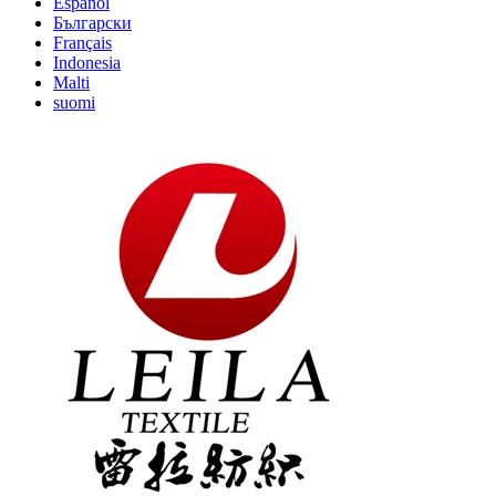
Español
Български
Français
Indonesia
Malti
suomi