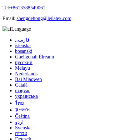
Tel:
+8613588549061
Email:
shengdehong@leilatex.com
Language
فارسی
íslenska
bosanski
Gaeilgenah Éireann
русский
Melayu
Nederlands
Bai Miaowen
Català
magyar
українська
ไทย
한국어
Čeština
اردو
Svenska
עברית
Deutsch