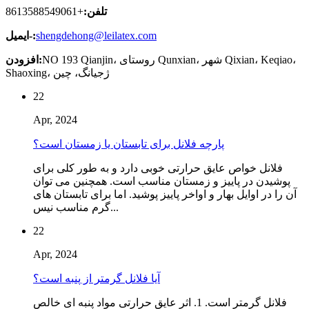
تلفن:
+8613588549061
shengdehong@leilatex.com
ایمیل-:
NO 193 Qianjin، روستای Qunxian، شهر Qixian، Keqiao،
افزودن:
Shaoxing، ژجیانگ، چین
22
Apr, 2024
پارچه فلانل برای تابستان یا زمستان است؟
فلانل خواص عایق حرارتی خوبی دارد و به طور کلی برای
پوشیدن در پاییز و زمستان مناسب است. همچنین می توان
آن را در اوایل بهار و اواخر پاییز پوشید. اما برای تابستان های
گرم مناسب نیس...
22
Apr, 2024
آیا فلانل گرمتر از پنبه است؟
فلانل گرمتر است. 1. اثر عایق حرارتی مواد پنبه ای خالص