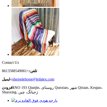
Contact Us
تلفن:
+8613588549061
shengdehong@leilatex.com
ایمیل-:
NO 193 Qianjin، روستای Qunxian، شهر Qixian، Keqiao،
افزودن:
Shaoxing، ژجیانگ، چین