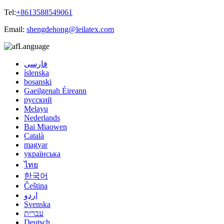
Tel:
+8613588549061
Email:
shengdehong@leilatex.com
Language
فارسی
íslenska
bosanski
Gaeilgenah Éireann
русский
Melayu
Nederlands
Bai Miaowen
Català
magyar
українська
ไทย
한국어
Čeština
اردو
Svenska
עברית
Deutsch