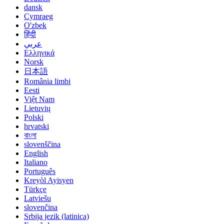
dansk
Cymraeg
O'zbek
हिंदी
عربي
Ελληνικά
Norsk
日本語
România limbi
Eesti
Việt Nam
Lietuvių
Polski
hrvatski
বাংলা
slovenščina
English
Italiano
Português
Kreyòl Ayisyen
Türkçe
Latviešu
slovenčina
Srbija jezik (latinica)