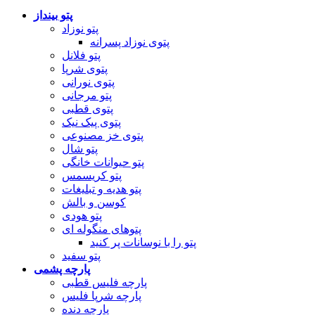
پتو بینداز
پتو نوزاد
پتوی نوزاد پسرانه
پتو فلانل
پتوی شرپا
پتوی نورانی
پتو مرجانی
پتوی قطبی
پتوی پیک نیک
پتوی خز مصنوعی
پتو شال
پتو حیوانات خانگی
پتو کریسمس
پتو هدیه و تبلیغات
کوسن و بالش
پتو هودی
پتوهای منگوله ای
پتو را با نوسانات پر کنید
پتو سفید
پارچه پشمی
پارچه فلیس قطبی
پارچه شرپا فلیس
پارچه دنده