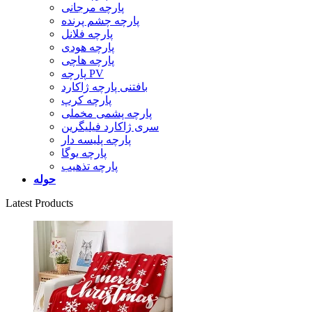
پارچه مرجانی
پارچه چشم پرنده
پارچه فلانل
پارچه هودی
پارچه هاچی
پارچه PV
بافتنی پارچه ژاکارد
پارچه کرپ
پارچه پشمی مخملی
سری ژاکارد فیلیگرین
پارچه پلیسه دار
پارچه یوگا
پارچه تذهیب
حوله
Latest Products