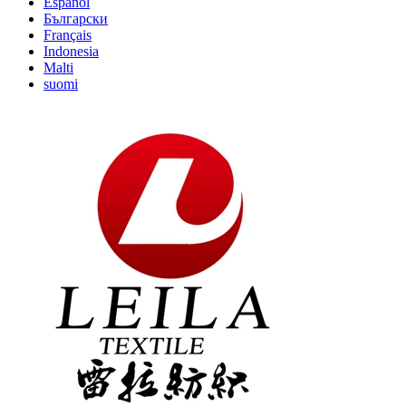
Español
Български
Français
Indonesia
Malti
suomi