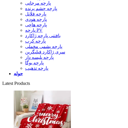
پارچه مرجانی
پارچه چشم پرنده
پارچه فلانل
پارچه هودی
پارچه هاچی
پارچه PV
بافتنی پارچه ژاکارد
پارچه کرپ
پارچه پشمی مخملی
سری ژاکارد فیلیگرین
پارچه پلیسه دار
پارچه یوگا
پارچه تذهیب
حوله
Latest Products