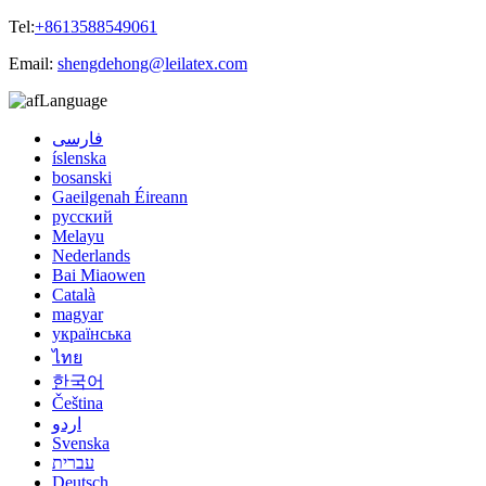
Tel:
+8613588549061
Email:
shengdehong@leilatex.com
Language
فارسی
íslenska
bosanski
Gaeilgenah Éireann
русский
Melayu
Nederlands
Bai Miaowen
Català
magyar
українська
ไทย
한국어
Čeština
اردو
Svenska
עברית
Deutsch