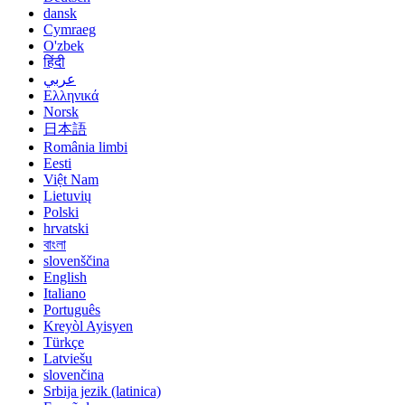
dansk
Cymraeg
O'zbek
हिंदी
عربي
Ελληνικά
Norsk
日本語
România limbi
Eesti
Việt Nam
Lietuvių
Polski
hrvatski
বাংলা
slovenščina
English
Italiano
Português
Kreyòl Ayisyen
Türkçe
Latviešu
slovenčina
Srbija jezik (latinica)