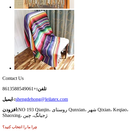
Contact Us
تلفن:
+8613588549061
shengdehong@leilatex.com
ایمیل-:
NO 193 Qianjin، روستای Qunxian، شهر Qixian، Keqiao،
افزودن:
Shaoxing، ژجیانگ، چین
چرا ما را انتخاب کنید؟