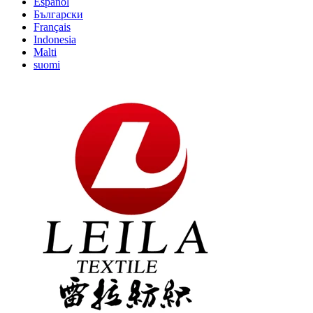
Español
Български
Français
Indonesia
Malti
suomi