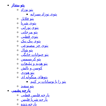
پتو بینداز
پتو نوزاد
پتوی نوزاد پسرانه
پتو فلانل
پتوی شرپا
پتوی نورانی
پتو مرجانی
پتوی قطبی
پتوی پیک نیک
پتوی خز مصنوعی
پتو شال
پتو حیوانات خانگی
پتو کریسمس
پتو هدیه و تبلیغات
کوسن و بالش
پتو هودی
پتوهای منگوله ای
پتو را با نوسانات پر کنید
پتو سفید
پارچه پشمی
پارچه فلیس قطبی
پارچه شرپا فلیس
پارچه دنده