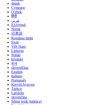
dansk
Cymraeg
O'zbek
हिंदी
عربي
Ελληνικά
Norsk
日本語
România limbi
Eesti
Việt Nam
Lietuvių
Polski
hrvatski
বাংলা
slovenščina
English
Italiano
Português
Kreyòl Ayisyen
Türkçe
Latviešu
slovenčina
Srbija jezik (latinica)