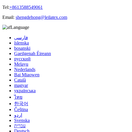
Tel:
+8613588549061
Email:
shengdehong@leilatex.com
Language
فارسی
íslenska
bosanski
Gaeilgenah Éireann
русский
Melayu
Nederlands
Bai Miaowen
Català
magyar
українська
ไทย
한국어
Čeština
اردو
Svenska
עברית
Deutsch