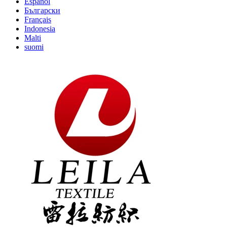
Español
Български
Français
Indonesia
Malti
suomi