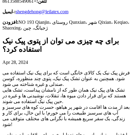
تلفن:
+8613588549061
shengdehong@leilatex.com
ایمیل-:
NO 193 Qianjin، روستای Qunxian، شهر Qixian، Keqiao،
افزودن:
Shaoxing، ژجیانگ، چین
برای چه چیزی می توان از پتوی پیک نیک
استفاده کرد؟
Apr 28, 2024
فرش پیک نیک یک کالای خانگی است که برای پیک نیک استفاده می
شود. همچنین به عنوان تشک پیک نیک، پتوی چند منظوره، کوسن
صندلی و غیره شناخته می شود.
تشک های پیک نیک همان طور که از نامشان پیداست، تشک هایی
هستند که برای قرار دادن میوه ها، تنقلات، نوشیدنی ها و غیره در
حین پیک نیک استفاده می شوند.
بعد از مدت ها اقامت در شهر پر هیاهو، حسرت کوه های سرسبز و
آب های سرسبز طبیعت را می خورم! با این حال، برای کار و
زندگی، یک سفر سریع همیشه با نگرانی های مختلف متوقف می
شود!
ما فقط می توانیم از روزهای تعطیل خود برای ملاقات با دوستان و