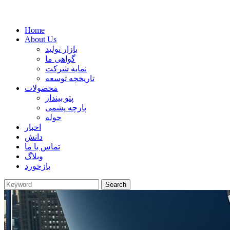
Home
About Us
بازار تولید
گواهی ما
نمایه شرکت
تاریخچه توسعه
محصولات
پتو بینداز
پارچه پشمی
حوله
اخبار
دانش
تماس با ما
وبلاگ
بازخورد