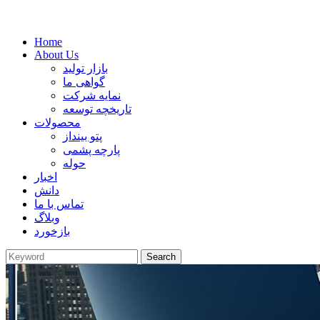
Home
About Us
بازار تولید
گواهی ما
نمایه شرکت
تاریخچه توسعه
محصولات
پتو بینداز
پارچه پشمی
حوله
اخبار
دانش
تماس با ما
وبلاگ
بازخورد