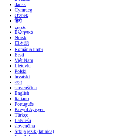
dansk
Cymraeg
O'zbek
हिंदी
عربي
Ελληνικά
Norsk
日本語
România limbi
Eesti
Việt Nam
Lietuvių
Polski
hrvatski
বাংলা
slovenščina
English
Italiano
Português
Kreyòl Ayisyen
Türkçe
Latviešu
slovenčina
Srbija jezik (latinica)