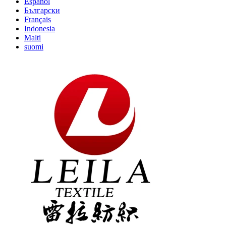
Español
Български
Français
Indonesia
Malti
suomi