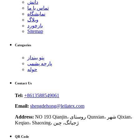
دانش
تماس با ما
نمایشگاه
وبلاگ
بازخورد
Sitemap
Categories
پتو بینداز
پارچه پشمی
حوله
Contact Us
Tel:
+8613588549061
Email:
shengdehong@leilatex.com
NO 193 Qianjin، روستای Qunxian، شهر Qixian،
Address:
Keqiao، Shaoxing، ژجیانگ، چین
QR Code