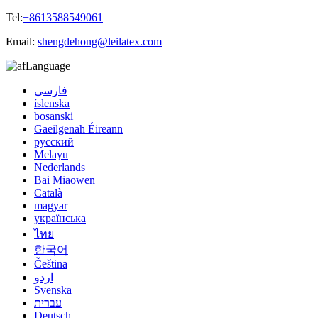
Tel:
+8613588549061
Email:
shengdehong@leilatex.com
Language
فارسی
íslenska
bosanski
Gaeilgenah Éireann
русский
Melayu
Nederlands
Bai Miaowen
Català
magyar
українська
ไทย
한국어
Čeština
اردو
Svenska
עברית
Deutsch