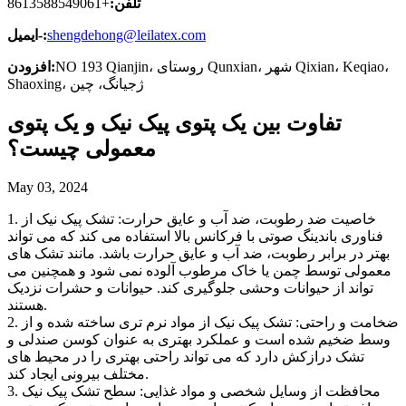
تلفن:
+8613588549061
shengdehong@leilatex.com
ایمیل-:
NO 193 Qianjin، روستای Qunxian، شهر Qixian، Keqiao،
افزودن:
Shaoxing، ژجیانگ، چین
تفاوت بین یک پتوی پیک نیک و یک پتوی
معمولی چیست؟
May 03, 2024
1. خاصیت ضد رطوبت، ضد آب و عایق حرارت: تشک پیک نیک از
فناوری باندینگ صوتی با فرکانس بالا استفاده می کند که می تواند
بهتر در برابر رطوبت، ضد آب و عایق حرارت باشد. مانند تشک های
معمولی توسط چمن یا خاک مرطوب آلوده نمی شود و همچنین می
تواند از حیوانات وحشی جلوگیری کند. حیوانات و حشرات نزدیک
هستند.
2. ضخامت و راحتی: تشک پیک نیک از مواد نرم تری ساخته شده و از
وسط ضخیم شده است و عملکرد بهتری به عنوان کوسن صندلی و
تشک درازکش دارد که می تواند راحتی بهتری را در محیط های
مختلف بیرونی ایجاد کند.
3. محافظت از وسایل شخصی و مواد غذایی: سطح تشک پیک نیک