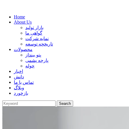
Home
About Us
بازار تولید
گواهی ما
نمایه شرکت
تاریخچه توسعه
محصولات
پتو بینداز
پارچه پشمی
حوله
اخبار
دانش
تماس با ما
وبلاگ
بازخورد