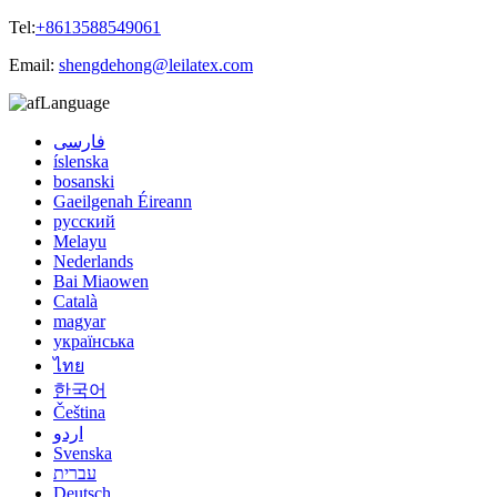
Tel:
+8613588549061
Email:
shengdehong@leilatex.com
Language
فارسی
íslenska
bosanski
Gaeilgenah Éireann
русский
Melayu
Nederlands
Bai Miaowen
Català
magyar
українська
ไทย
한국어
Čeština
اردو
Svenska
עברית
Deutsch