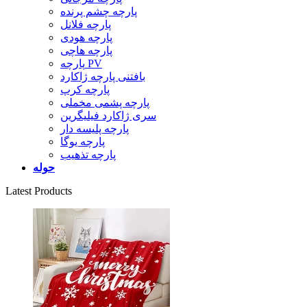
پارچه چشم پرنده
پارچه فلانل
پارچه هودی
پارچه هاچی
پارچه PV
بافتنی پارچه ژاکارد
پارچه کرپ
پارچه پشمی مخملی
سری ژاکارد فیلیگرین
پارچه پلیسه دار
پارچه یوگا
پارچه تذهیب
حوله
Latest Products