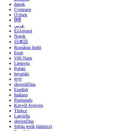
dansk
Cymraeg
O'zbek
हिंदी
عربي
Ελληνικά
Norsk
日本語
România limbi
Eesti
Việt Nam
Lietuvių
Polski
hrvatski
বাংলা
slovenščina
English
Italiano
Português
Kreyòl Ayisyen
Türkçe
Latviešu
slovenčina
Srbija jezik (latinica)