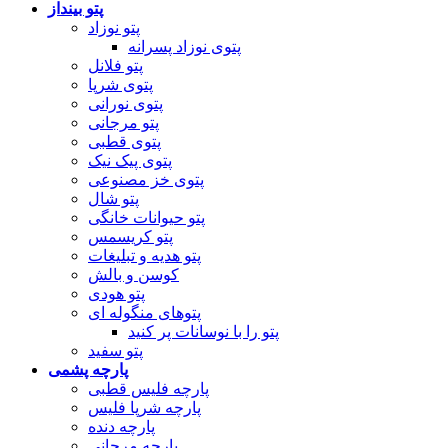
پتو بینداز
پتو نوزاد
پتوی نوزاد پسرانه
پتو فلانل
پتوی شرپا
پتوی نورانی
پتو مرجانی
پتوی قطبی
پتوی پیک نیک
پتوی خز مصنوعی
پتو شال
پتو حیوانات خانگی
پتو کریسمس
پتو هدیه و تبلیغات
کوسن و بالش
پتو هودی
پتوهای منگوله ای
پتو را با نوسانات پر کنید
پتو سفید
پارچه پشمی
پارچه فلیس قطبی
پارچه شرپا فلیس
پارچه دنده
پارچه مرجانی