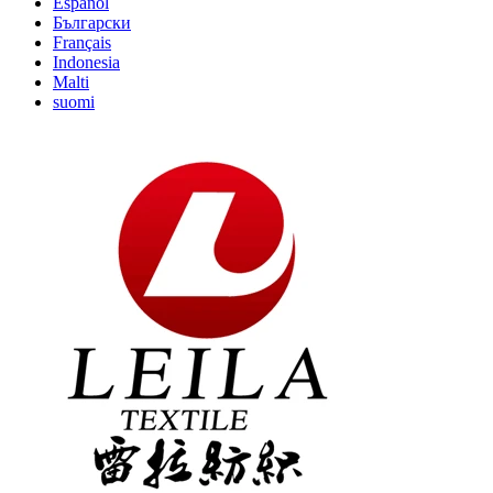
Español
Български
Français
Indonesia
Malti
suomi