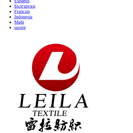
Español
Български
Français
Indonesia
Malti
suomi