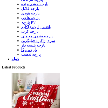
پارچه چشم پرنده
پارچه فلانل
پارچه هودی
پارچه هاچی
پارچه PV
بافتنی پارچه ژاکارد
پارچه کرپ
پارچه پشمی مخملی
سری ژاکارد فیلیگرین
پارچه پلیسه دار
پارچه یوگا
پارچه تذهیب
حوله
Latest Products