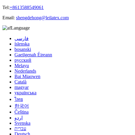
Tel:
+8613588549061
Email:
shengdehong@leilatex.com
Language
فارسی
íslenska
bosanski
Gaeilgenah Éireann
русский
Melayu
Nederlands
Bai Miaowen
Català
magyar
українська
ไทย
한국어
Čeština
اردو
Svenska
עברית
Deutsch