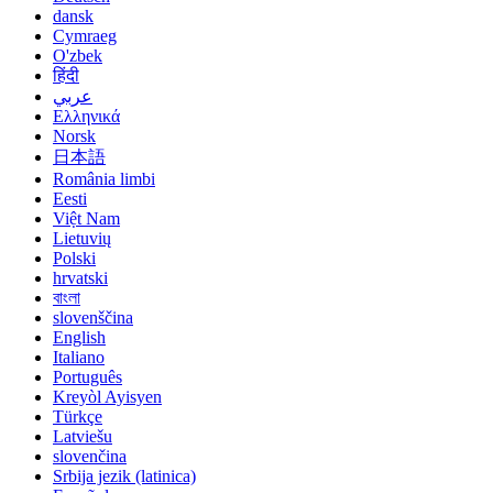
dansk
Cymraeg
O'zbek
हिंदी
عربي
Ελληνικά
Norsk
日本語
România limbi
Eesti
Việt Nam
Lietuvių
Polski
hrvatski
বাংলা
slovenščina
English
Italiano
Português
Kreyòl Ayisyen
Türkçe
Latviešu
slovenčina
Srbija jezik (latinica)