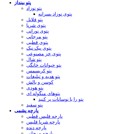
پتو بینداز
پتو نوزاد
پتوی نوزاد پسرانه
پتو فلانل
پتوی شرپا
پتوی نورانی
پتو مرجانی
پتوی قطبی
پتوی پیک نیک
پتوی خز مصنوعی
پتو شال
پتو حیوانات خانگی
پتو کریسمس
پتو هدیه و تبلیغات
کوسن و بالش
پتو هودی
پتوهای منگوله ای
پتو را با نوسانات پر کنید
پتو سفید
پارچه پشمی
پارچه فلیس قطبی
پارچه شرپا فلیس
پارچه دنده
پارچه مرجانی