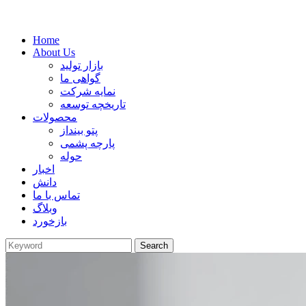
Home
About Us
بازار تولید
گواهی ما
نمایه شرکت
تاریخچه توسعه
محصولات
پتو بینداز
پارچه پشمی
حوله
اخبار
دانش
تماس با ما
وبلاگ
بازخورد