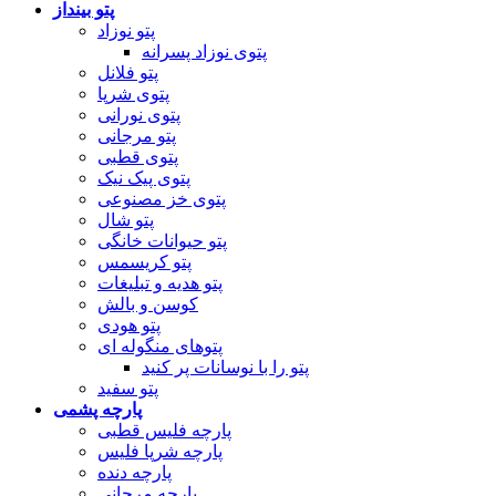
پتو بینداز
پتو نوزاد
پتوی نوزاد پسرانه
پتو فلانل
پتوی شرپا
پتوی نورانی
پتو مرجانی
پتوی قطبی
پتوی پیک نیک
پتوی خز مصنوعی
پتو شال
پتو حیوانات خانگی
پتو کریسمس
پتو هدیه و تبلیغات
کوسن و بالش
پتو هودی
پتوهای منگوله ای
پتو را با نوسانات پر کنید
پتو سفید
پارچه پشمی
پارچه فلیس قطبی
پارچه شرپا فلیس
پارچه دنده
پارچه مرجانی