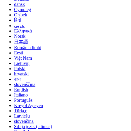
dansk
Cymraeg
O'zbek
हिंदी
عربي
Ελληνικά
Norsk
日本語
România limbi
Eesti
Việt Nam
Lietuvių
Polski
hrvatski
বাংলা
slovenščina
English
Italiano
Português
Kreyòl Ayisyen
Türkçe
Latviešu
slovenčina
Srbija jezik (latinica)