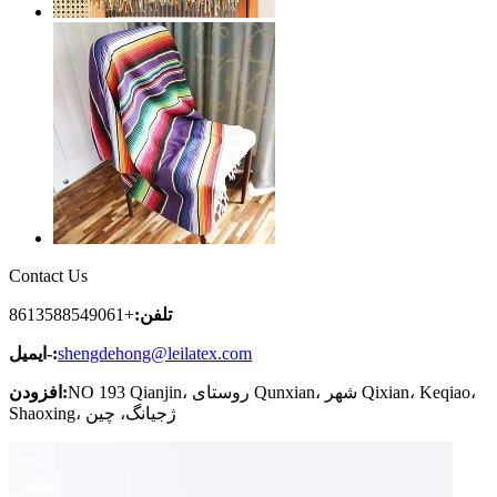
Contact Us
تلفن:
+8613588549061
shengdehong@leilatex.com
ایمیل-:
NO 193 Qianjin، روستای Qunxian، شهر Qixian، Keqiao،
افزودن:
Shaoxing، ژجیانگ، چین