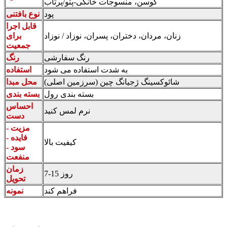
کوسن، منسوجات خانگی-پتو/پرتاب
پود
نوع بافتنی
قابل اجرا
زنان، مردان، دختران، پسران، نوزاد / نوزاد
برای
جمعیت
رنگ سفارشی
رنگ
به شدت استفاده می شود
استفاده
شائوکسینگ ژجیانگ چین (سرزمین اصلی)
محل مبدا
بسته بندی رول
بسته بندی
احساس
نرم لمس کنید
دست
مزیت -
فایده -
کیفیت بالا
سود -
منفعت
زمان
7-15 روز
تحویل
فراهم کند
نمونه