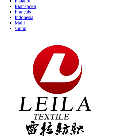
Español
Български
Français
Indonesia
Malti
suomi