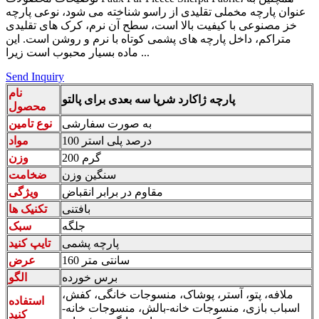
عنوان پارچه مخملی تقلیدی از راسو شناخته می شود، نوعی پارچه
خز مصنوعی با کیفیت بالا است، سطح آن نرم، کرک های تقلیدی
متراکم، داخل پارچه های پشمی کوتاه با نرم و روشن است. این
ماده بسیار محبوب است زیرا ...
Send Inquiry
نام
پارچه ژاکارد شرپا سه بعدی برای پالتو
محصول
به صورت سفارشی
نوع تامین
100 درصد پلی استر
مواد
200 گرم
وزن
سنگین وزن
ضخامت
مقاوم در برابر انقباض
ویژگی
بافتنی
تکنیک ها
جلگه
سبک
پارچه پشمی
تایپ کنید
160 سانتی متر
عرض
برس خورده
الگو
ملافه، پتو، آستر، پوشاک، منسوجات خانگی، کفش،
استفاده
اسباب بازی، منسوجات خانه-بالش، منسوجات خانه-
کنید