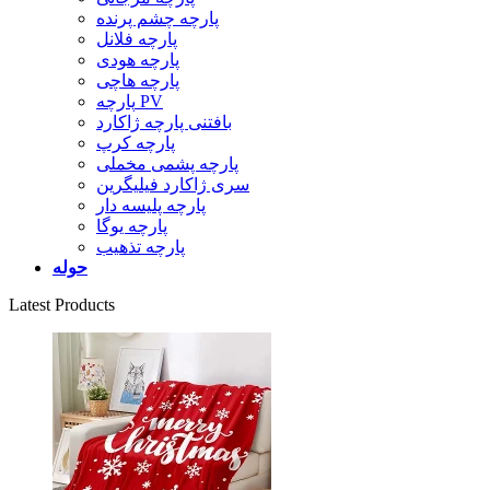
پارچه چشم پرنده
پارچه فلانل
پارچه هودی
پارچه هاچی
پارچه PV
بافتنی پارچه ژاکارد
پارچه کرپ
پارچه پشمی مخملی
سری ژاکارد فیلیگرین
پارچه پلیسه دار
پارچه یوگا
پارچه تذهیب
حوله
Latest Products