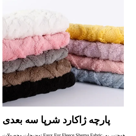
پارچه ژاکارد شرپا سه بعدی
توضیحات محصولات Faux Fur Fleece Sherpa Fabric، همچنین به