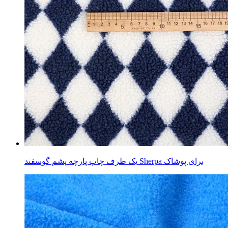
یک طرف چاپ پارچه پشم گوسفند Sherpa برای پوشاک