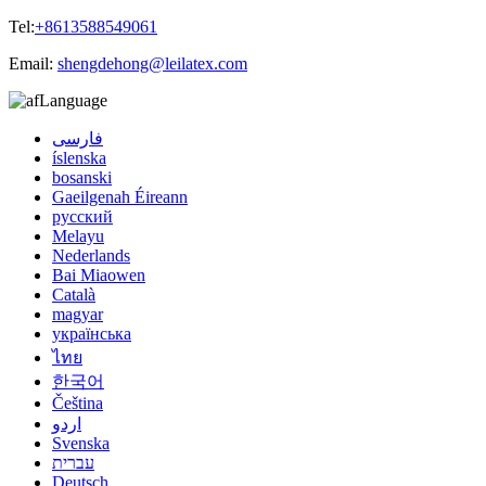
Tel:
+8613588549061
Email:
shengdehong@leilatex.com
Language
فارسی
íslenska
bosanski
Gaeilgenah Éireann
русский
Melayu
Nederlands
Bai Miaowen
Català
magyar
українська
ไทย
한국어
Čeština
اردو
Svenska
עברית
Deutsch