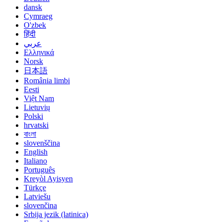
dansk
Cymraeg
O'zbek
हिंदी
عربي
Ελληνικά
Norsk
日本語
România limbi
Eesti
Việt Nam
Lietuvių
Polski
hrvatski
বাংলা
slovenščina
English
Italiano
Português
Kreyòl Ayisyen
Türkçe
Latviešu
slovenčina
Srbija jezik (latinica)