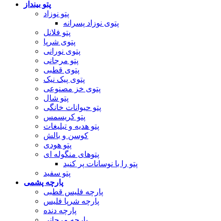
پتو بینداز
پتو نوزاد
پتوی نوزاد پسرانه
پتو فلانل
پتوی شرپا
پتوی نورانی
پتو مرجانی
پتوی قطبی
پتوی پیک نیک
پتوی خز مصنوعی
پتو شال
پتو حیوانات خانگی
پتو کریسمس
پتو هدیه و تبلیغات
کوسن و بالش
پتو هودی
پتوهای منگوله ای
پتو را با نوسانات پر کنید
پتو سفید
پارچه پشمی
پارچه فلیس قطبی
پارچه شرپا فلیس
پارچه دنده
پارچه مرجانی