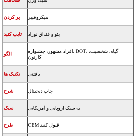
سبک وزن
ضخامت
میکروفیبر
پر كردن
پتو و قنداق نوزاد
تایپ کنید
افراد مشهور، جشنواره، DOT، گیاه، شخصیت،
الگو
کارتون
بافتنی
تکنیک ها
چاپ دیجیتال
شرح
به سبک اروپایی و آمریکایی
سبک
OEM قبول کنید
طرح