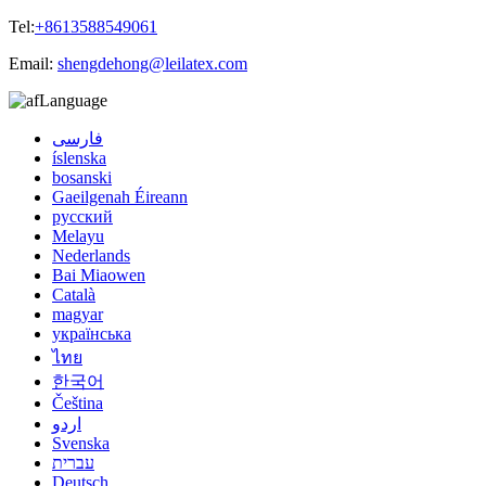
Tel:
+8613588549061
Email:
shengdehong@leilatex.com
Language
فارسی
íslenska
bosanski
Gaeilgenah Éireann
русский
Melayu
Nederlands
Bai Miaowen
Català
magyar
українська
ไทย
한국어
Čeština
اردو
Svenska
עברית
Deutsch