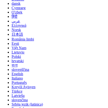
dansk
Cymraeg
O'zbek
हिंदी
عربي
Ελληνικά
Norsk
日本語
România limbi
Eesti
Việt Nam
Lietuvių
Polski
hrvatski
বাংলা
slovenščina
English
Italiano
Português
Kreyòl Ayisyen
Türkçe
Latviešu
slovenčina
Srbija jezik (latinica)