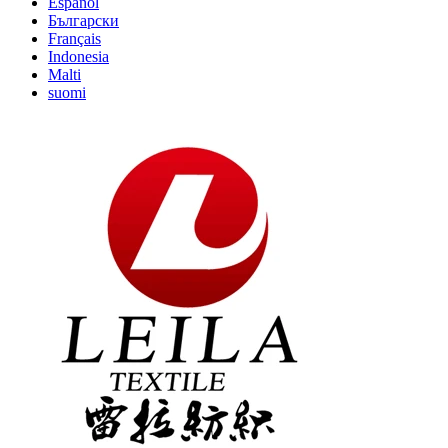
Español
Български
Français
Indonesia
Malti
suomi