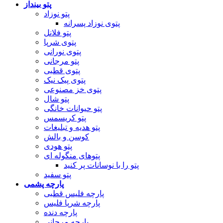
پتو بینداز
پتو نوزاد
پتوی نوزاد پسرانه
پتو فلانل
پتوی شرپا
پتوی نورانی
پتو مرجانی
پتوی قطبی
پتوی پیک نیک
پتوی خز مصنوعی
پتو شال
پتو حیوانات خانگی
پتو کریسمس
پتو هدیه و تبلیغات
کوسن و بالش
پتو هودی
پتوهای منگوله ای
پتو را با نوسانات پر کنید
پتو سفید
پارچه پشمی
پارچه فلیس قطبی
پارچه شرپا فلیس
پارچه دنده
پارچه مرجانی