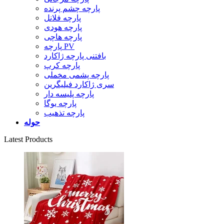
پارچه چشم پرنده
پارچه فلانل
پارچه هودی
پارچه هاچی
پارچه PV
بافتنی پارچه ژاکارد
پارچه کرپ
پارچه پشمی مخملی
سری ژاکارد فیلیگرین
پارچه پلیسه دار
پارچه یوگا
پارچه تذهیب
حوله
Latest Products