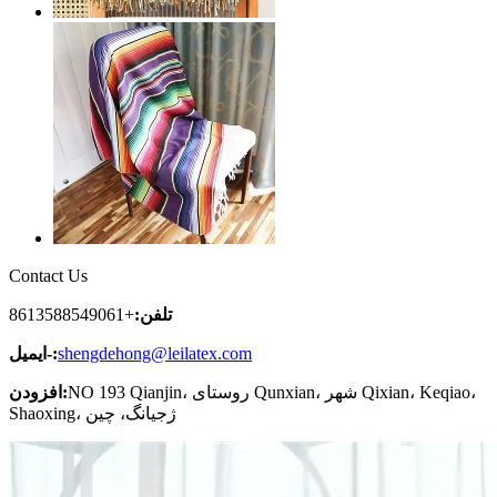
Contact Us
تلفن:
+8613588549061
shengdehong@leilatex.com
ایمیل-:
NO 193 Qianjin، روستای Qunxian، شهر Qixian، Keqiao،
افزودن:
Shaoxing، ژجیانگ، چین