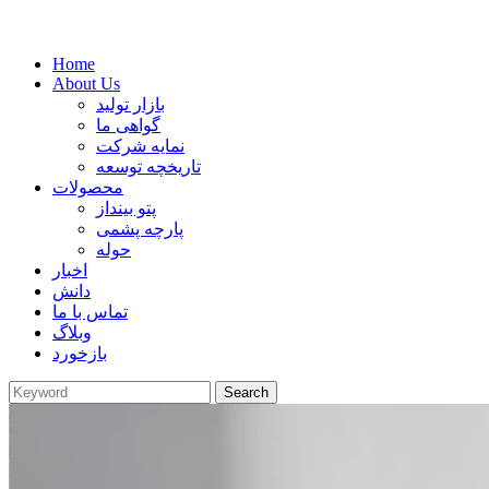
Home
About Us
بازار تولید
گواهی ما
نمایه شرکت
تاریخچه توسعه
محصولات
پتو بینداز
پارچه پشمی
حوله
اخبار
دانش
تماس با ما
وبلاگ
بازخورد