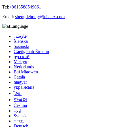
Tel:
+8613588549061
Email:
shengdehong@leilatex.com
Language
فارسی
íslenska
bosanski
Gaeilgenah Éireann
русский
Melayu
Nederlands
Bai Miaowen
Català
magyar
українська
ไทย
한국어
Čeština
اردو
Svenska
עברית
Deutsch