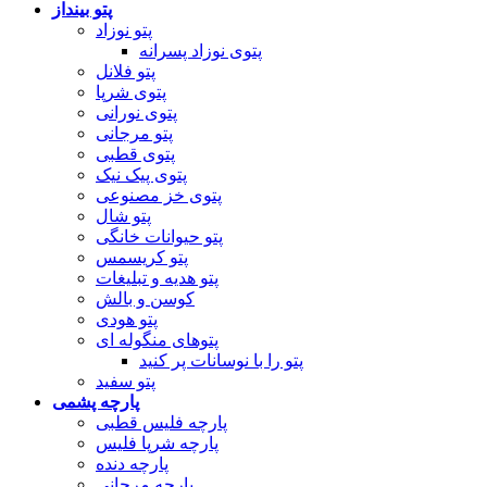
پتو بینداز
پتو نوزاد
پتوی نوزاد پسرانه
پتو فلانل
پتوی شرپا
پتوی نورانی
پتو مرجانی
پتوی قطبی
پتوی پیک نیک
پتوی خز مصنوعی
پتو شال
پتو حیوانات خانگی
پتو کریسمس
پتو هدیه و تبلیغات
کوسن و بالش
پتو هودی
پتوهای منگوله ای
پتو را با نوسانات پر کنید
پتو سفید
پارچه پشمی
پارچه فلیس قطبی
پارچه شرپا فلیس
پارچه دنده
پارچه مرجانی