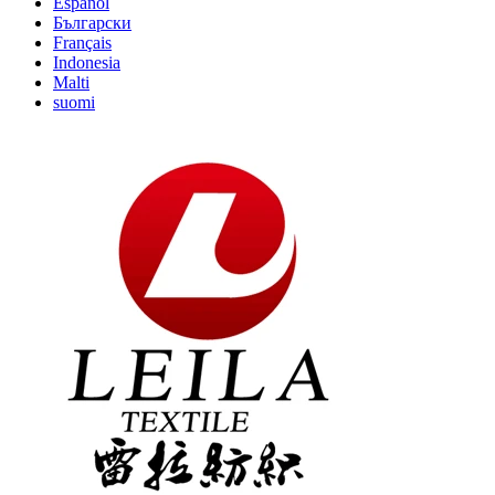
Español
Български
Français
Indonesia
Malti
suomi