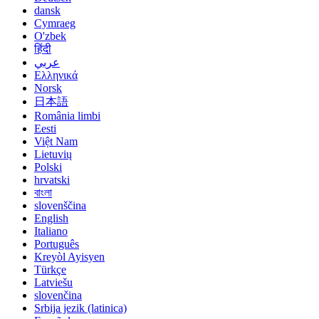
dansk
Cymraeg
O'zbek
हिंदी
عربي
Ελληνικά
Norsk
日本語
România limbi
Eesti
Việt Nam
Lietuvių
Polski
hrvatski
বাংলা
slovenščina
English
Italiano
Português
Kreyòl Ayisyen
Türkçe
Latviešu
slovenčina
Srbija jezik (latinica)