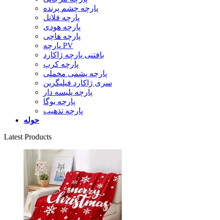
پارچه چشم پرنده
پارچه فلانل
پارچه هودی
پارچه هاچی
پارچه PV
بافتنی پارچه ژاکارد
پارچه کرپ
پارچه پشمی مخملی
سری ژاکارد فیلیگرین
پارچه پلیسه دار
پارچه یوگا
پارچه تذهیب
حوله
Latest Products