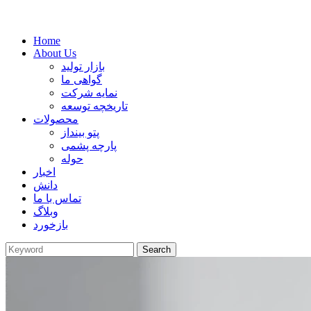
Home
About Us
بازار تولید
گواهی ما
نمایه شرکت
تاریخچه توسعه
محصولات
پتو بینداز
پارچه پشمی
حوله
اخبار
دانش
تماس با ما
وبلاگ
بازخورد