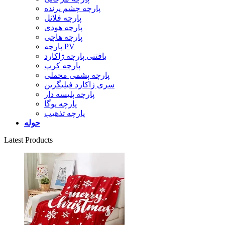
پارچه چشم پرنده
پارچه فلانل
پارچه هودی
پارچه هاچی
پارچه PV
بافتنی پارچه ژاکارد
پارچه کرپ
پارچه پشمی مخملی
سری ژاکارد فیلیگرین
پارچه پلیسه دار
پارچه یوگا
پارچه تذهیب
حوله
Latest Products