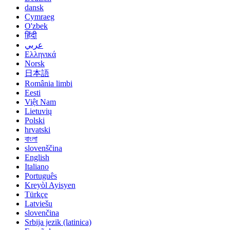
dansk
Cymraeg
O'zbek
हिंदी
عربي
Ελληνικά
Norsk
日本語
România limbi
Eesti
Việt Nam
Lietuvių
Polski
hrvatski
বাংলা
slovenščina
English
Italiano
Português
Kreyòl Ayisyen
Türkçe
Latviešu
slovenčina
Srbija jezik (latinica)