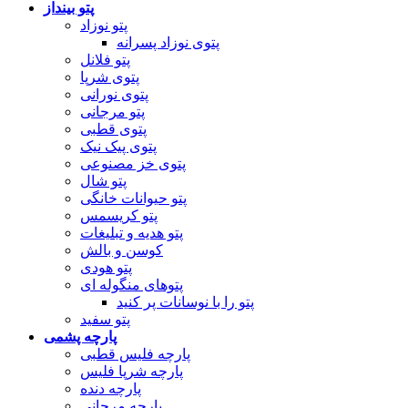
پتو بینداز
پتو نوزاد
پتوی نوزاد پسرانه
پتو فلانل
پتوی شرپا
پتوی نورانی
پتو مرجانی
پتوی قطبی
پتوی پیک نیک
پتوی خز مصنوعی
پتو شال
پتو حیوانات خانگی
پتو کریسمس
پتو هدیه و تبلیغات
کوسن و بالش
پتو هودی
پتوهای منگوله ای
پتو را با نوسانات پر کنید
پتو سفید
پارچه پشمی
پارچه فلیس قطبی
پارچه شرپا فلیس
پارچه دنده
پارچه مرجانی