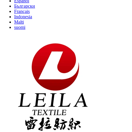
Español
Български
Français
Indonesia
Malti
suomi