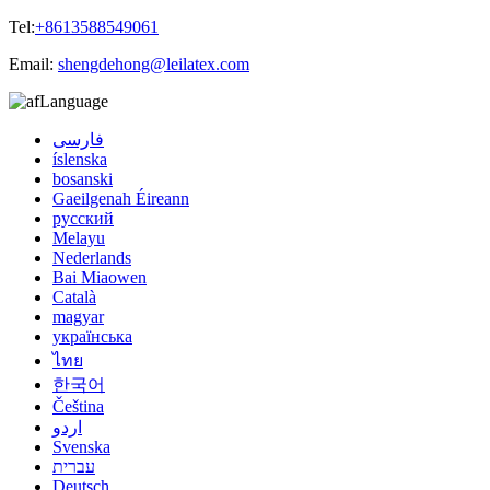
Tel:
+8613588549061
Email:
shengdehong@leilatex.com
Language
فارسی
íslenska
bosanski
Gaeilgenah Éireann
русский
Melayu
Nederlands
Bai Miaowen
Català
magyar
українська
ไทย
한국어
Čeština
اردو
Svenska
עברית
Deutsch