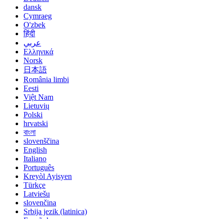
dansk
Cymraeg
O'zbek
हिंदी
عربي
Ελληνικά
Norsk
日本語
România limbi
Eesti
Việt Nam
Lietuvių
Polski
hrvatski
বাংলা
slovenščina
English
Italiano
Português
Kreyòl Ayisyen
Türkçe
Latviešu
slovenčina
Srbija jezik (latinica)