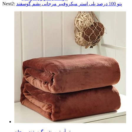
پتو 100 درصد پلی استر میکروفیبر مرجانی پشم گوسفند
Next2:
پتو آستین پشم گوسفند مرجان