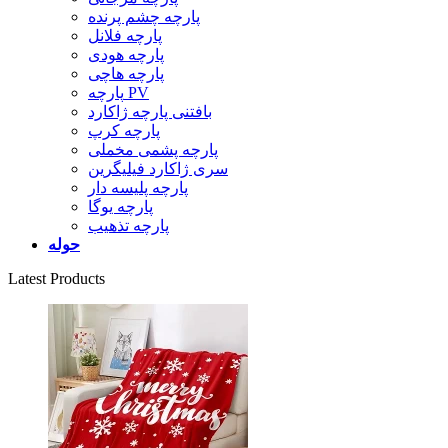
پارچه چشم پرنده
پارچه فلانل
پارچه هودی
پارچه هاچی
پارچه PV
بافتنی پارچه ژاکارد
پارچه کرپ
پارچه پشمی مخملی
سری ژاکارد فیلیگرین
پارچه پلیسه دار
پارچه یوگا
پارچه تذهیب
حوله
Latest Products