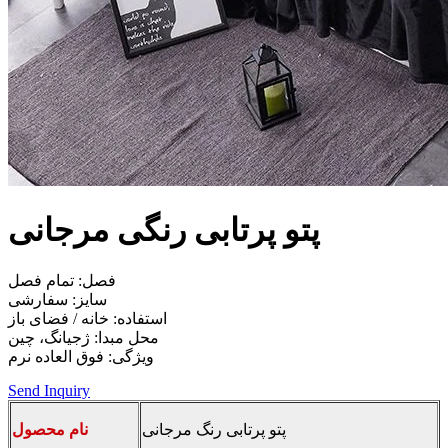
پتو پرتابی رنگی مرجانی
فصل: تمام فصل
سایز: سفارشی
استفاده: خانه / فضای باز
محل مبدا: ژجیانگ، چین
ویژگی: فوق العاده نرم
Send Inquiry
پتو پرتابی رنگ مرجانی
نام محصول