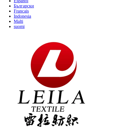
Español
Български
Français
Indonesia
Malti
suomi