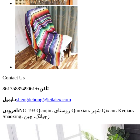
Contact Us
تلفن:
+8613588549061
shengdehong@leilatex.com
ایمیل-:
NO 193 Qianjin، روستای Qunxian، شهر Qixian، Keqiao،
افزودن:
Shaoxing، ژجیانگ، چین