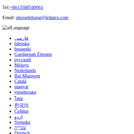
Tel:
+8613588549061
Email:
shengdehong@leilatex.com
Language
فارسی
íslenska
bosanski
Gaeilgenah Éireann
русский
Melayu
Nederlands
Bai Miaowen
Català
magyar
українська
ไทย
한국어
Čeština
اردو
Svenska
עברית
Deutsch