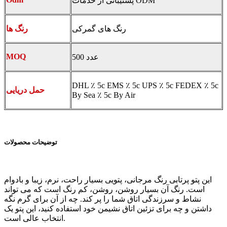
پشتیبانی از خدمات ODM
رنگ های گمرکی
رنگ ها
MOQ
500 عدد
DHL ٪ 5c EMS ٪ 5c UPS ٪ 5c FEDEX ٪ 5c
حمل دریایی
By Sea ٪ 5c By Air
توضیحات محصولات
این پتو پرتابی رنگ مرجانی، پتویی بسیار راحت، نرم، زیبا و بادوام
است. رنگ آن بسیار روشن، روشن، کم رنگ است که می تواند
نشاط و سرزندگی اتاق شما را پر کند. چه از آن برای گرم نگه
داشتن و چه برای تزئین اتاق نشیمن خود استفاده کنید، این پتو یک
انتخاب عالی است.