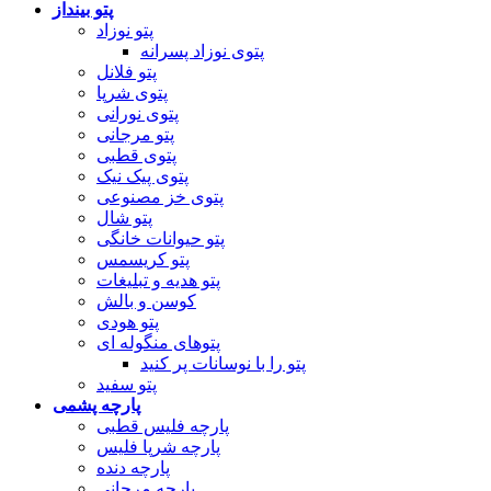
پتو بینداز
پتو نوزاد
پتوی نوزاد پسرانه
پتو فلانل
پتوی شرپا
پتوی نورانی
پتو مرجانی
پتوی قطبی
پتوی پیک نیک
پتوی خز مصنوعی
پتو شال
پتو حیوانات خانگی
پتو کریسمس
پتو هدیه و تبلیغات
کوسن و بالش
پتو هودی
پتوهای منگوله ای
پتو را با نوسانات پر کنید
پتو سفید
پارچه پشمی
پارچه فلیس قطبی
پارچه شرپا فلیس
پارچه دنده
پارچه مرجانی