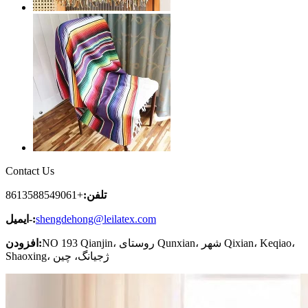
Contact Us
تلفن:
+8613588549061
shengdehong@leilatex.com
ایمیل-:
NO 193 Qianjin، روستای Qunxian، شهر Qixian، Keqiao،
افزودن:
Shaoxing، ژجیانگ، چین