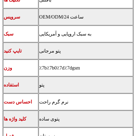
OEM/ODM/24 ساعت
سرویس
به سبک اروپایی و آمریکایی
سبک
پتو مرجانی
تایپ کنید
٪7b٪7b0٪7d٪7dgsm
وزن
پتو
استفاده
نرم گرم راحت
احساس دست
پتوی ساده
کلید واژه ها
زمستان
فصل