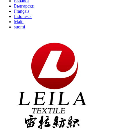
Español
Български
Français
Indonesia
Malti
suomi