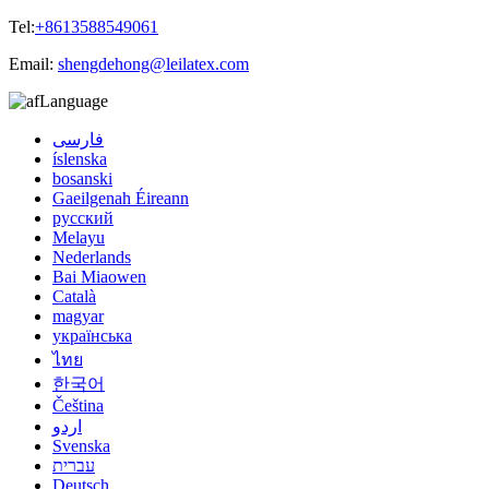
Tel:
+8613588549061
Email:
shengdehong@leilatex.com
Language
فارسی
íslenska
bosanski
Gaeilgenah Éireann
русский
Melayu
Nederlands
Bai Miaowen
Català
magyar
українська
ไทย
한국어
Čeština
اردو
Svenska
עברית
Deutsch