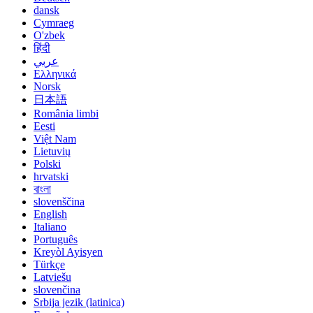
dansk
Cymraeg
O'zbek
हिंदी
عربي
Ελληνικά
Norsk
日本語
România limbi
Eesti
Việt Nam
Lietuvių
Polski
hrvatski
বাংলা
slovenščina
English
Italiano
Português
Kreyòl Ayisyen
Türkçe
Latviešu
slovenčina
Srbija jezik (latinica)