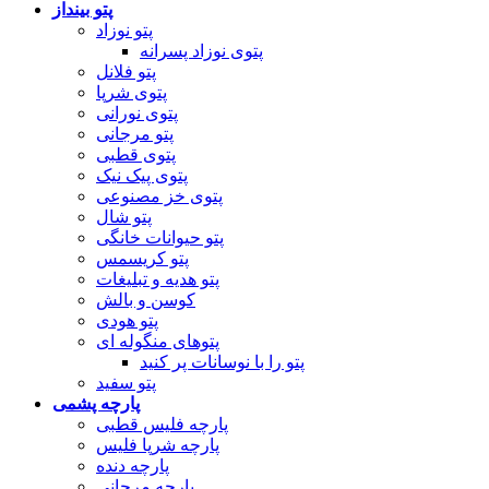
پتو بینداز
پتو نوزاد
پتوی نوزاد پسرانه
پتو فلانل
پتوی شرپا
پتوی نورانی
پتو مرجانی
پتوی قطبی
پتوی پیک نیک
پتوی خز مصنوعی
پتو شال
پتو حیوانات خانگی
پتو کریسمس
پتو هدیه و تبلیغات
کوسن و بالش
پتو هودی
پتوهای منگوله ای
پتو را با نوسانات پر کنید
پتو سفید
پارچه پشمی
پارچه فلیس قطبی
پارچه شرپا فلیس
پارچه دنده
پارچه مرجانی