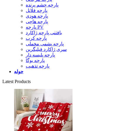
پارچه چشم پرنده
پارچه فلانل
پارچه هودی
پارچه هاچی
پارچه PV
بافتنی پارچه ژاکارد
پارچه کرپ
پارچه پشمی مخملی
سری ژاکارد فیلیگرین
پارچه پلیسه دار
پارچه یوگا
پارچه تذهیب
حوله
Latest Products