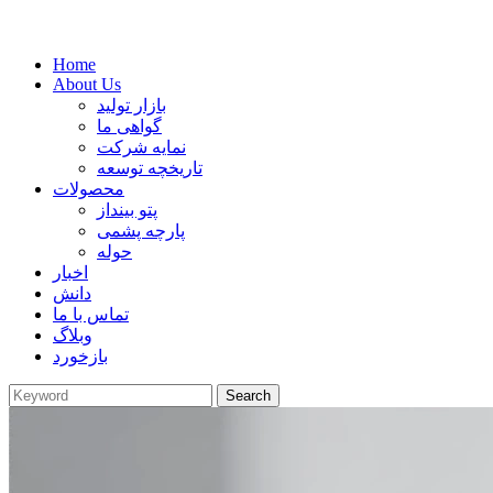
Home
About Us
بازار تولید
گواهی ما
نمایه شرکت
تاریخچه توسعه
محصولات
پتو بینداز
پارچه پشمی
حوله
اخبار
دانش
تماس با ما
وبلاگ
بازخورد