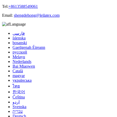
Tel:
+8613588549061
Email:
shengdehong@leilatex.com
Language
فارسی
íslenska
bosanski
Gaeilgenah Éireann
русский
Melayu
Nederlands
Bai Miaowen
Català
magyar
українська
ไทย
한국어
Čeština
اردو
Svenska
עברית
Deutsch