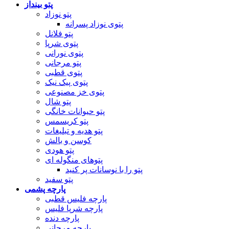
پتو بینداز
پتو نوزاد
پتوی نوزاد پسرانه
پتو فلانل
پتوی شرپا
پتوی نورانی
پتو مرجانی
پتوی قطبی
پتوی پیک نیک
پتوی خز مصنوعی
پتو شال
پتو حیوانات خانگی
پتو کریسمس
پتو هدیه و تبلیغات
کوسن و بالش
پتو هودی
پتوهای منگوله ای
پتو را با نوسانات پر کنید
پتو سفید
پارچه پشمی
پارچه فلیس قطبی
پارچه شرپا فلیس
پارچه دنده
پارچه مرجانی