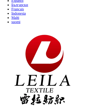
Español
Български
Français
Indonesia
Malti
suomi