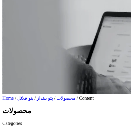
/ Content
محصولات
/
پتو بینداز
/
پتو فلانل
/
Home
محصولات
Categories