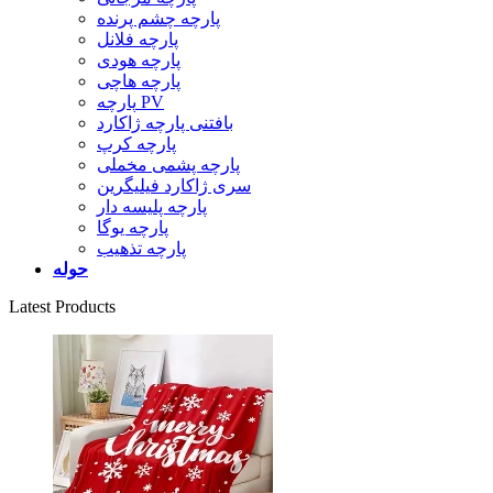
پارچه چشم پرنده
پارچه فلانل
پارچه هودی
پارچه هاچی
پارچه PV
بافتنی پارچه ژاکارد
پارچه کرپ
پارچه پشمی مخملی
سری ژاکارد فیلیگرین
پارچه پلیسه دار
پارچه یوگا
پارچه تذهیب
حوله
Latest Products