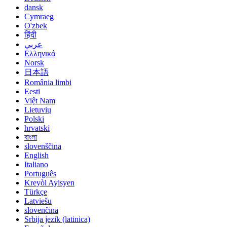
dansk
Cymraeg
O'zbek
हिंदी
عربي
Ελληνικά
Norsk
日本語
România limbi
Eesti
Việt Nam
Lietuvių
Polski
hrvatski
বাংলা
slovenščina
English
Italiano
Português
Kreyòl Ayisyen
Türkçe
Latviešu
slovenčina
Srbija jezik (latinica)