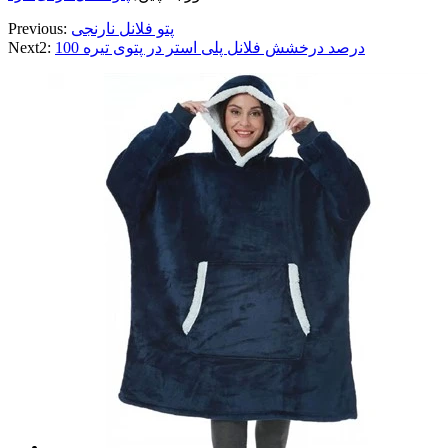
پتو فلانل نارنجی
Previous:
100 درصد درخشش فلانل پلی استر در پتوی تیره
Next2: