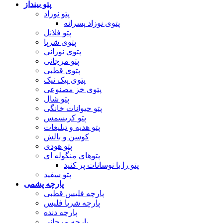
پتو بینداز
پتو نوزاد
پتوی نوزاد پسرانه
پتو فلانل
پتوی شرپا
پتوی نورانی
پتو مرجانی
پتوی قطبی
پتوی پیک نیک
پتوی خز مصنوعی
پتو شال
پتو حیوانات خانگی
پتو کریسمس
پتو هدیه و تبلیغات
کوسن و بالش
پتو هودی
پتوهای منگوله ای
پتو را با نوسانات پر کنید
پتو سفید
پارچه پشمی
پارچه فلیس قطبی
پارچه شرپا فلیس
پارچه دنده
پارچه مرجانی