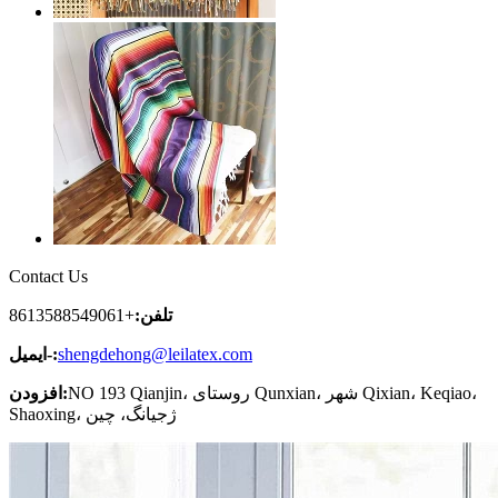
Contact Us
تلفن:
+8613588549061
shengdehong@leilatex.com
ایمیل-:
NO 193 Qianjin، روستای Qunxian، شهر Qixian، Keqiao،
افزودن:
Shaoxing، ژجیانگ، چین