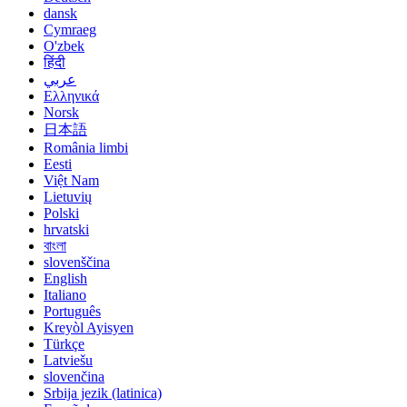
dansk
Cymraeg
O'zbek
हिंदी
عربي
Ελληνικά
Norsk
日本語
România limbi
Eesti
Việt Nam
Lietuvių
Polski
hrvatski
বাংলা
slovenščina
English
Italiano
Português
Kreyòl Ayisyen
Türkçe
Latviešu
slovenčina
Srbija jezik (latinica)