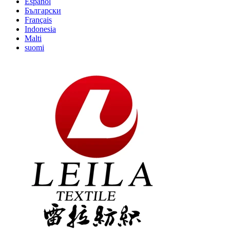
Español
Български
Français
Indonesia
Malti
suomi