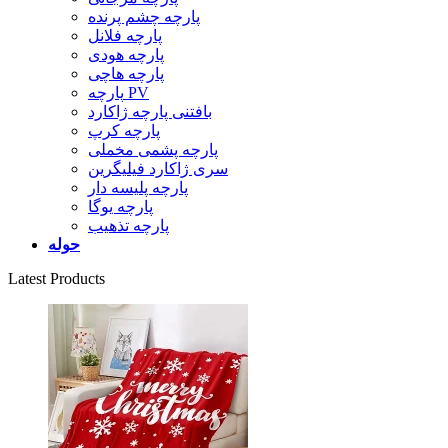
پارچه چشم پرنده
پارچه فلانل
پارچه هودی
پارچه هاچی
پارچه PV
بافتنی پارچه ژاکارد
پارچه کرپ
پارچه پشمی مخملی
سری ژاکارد فیلیگرین
پارچه پلیسه دار
پارچه یوگا
پارچه تذهیب
حوله
Latest Products