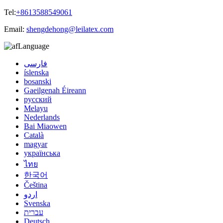
Tel:
+8613588549061
Email:
shengdehong@leilatex.com
Language
فارسی
íslenska
bosanski
Gaeilgenah Éireann
русский
Melayu
Nederlands
Bai Miaowen
Català
magyar
українська
ไทย
한국어
Čeština
اردو
Svenska
עברית
Deutsch