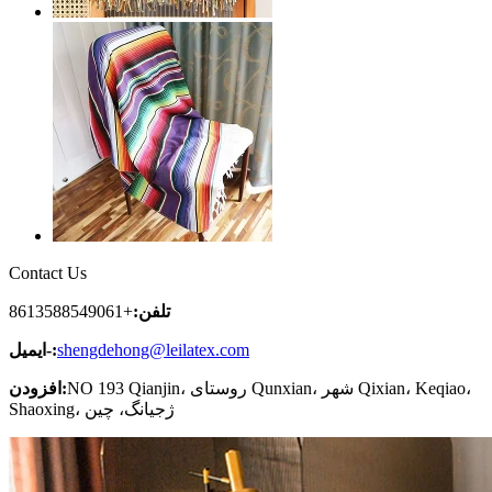
Contact Us
تلفن:
+8613588549061
shengdehong@leilatex.com
ایمیل-:
NO 193 Qianjin، روستای Qunxian، شهر Qixian، Keqiao،
افزودن:
Shaoxing، ژجیانگ، چین