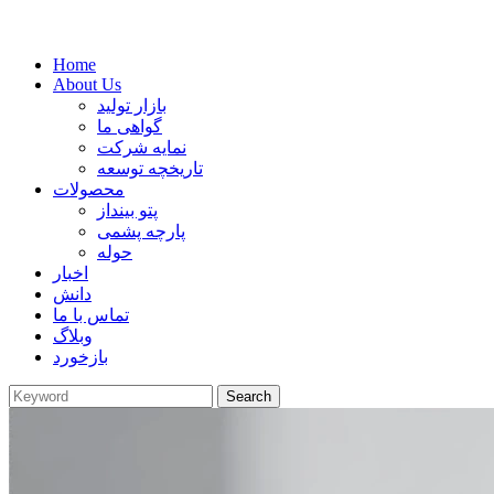
Home
About Us
بازار تولید
گواهی ما
نمایه شرکت
تاریخچه توسعه
محصولات
پتو بینداز
پارچه پشمی
حوله
اخبار
دانش
تماس با ما
وبلاگ
بازخورد