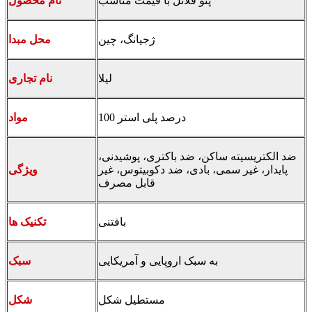
پتو فلانل با قیمت مناسب
نام محصول
ژجیانگ، چین
محل مبدا
لیلا
نام تجاری
100 درصد پلی استر
مواد
ضد الکتریسیته ساکن، ضد باکتری، پوشیدنی،
پایدار، غیر سمی، بادی، ضد دکوبیتوس، غیر
ویژگی
قابل مصرف
بافتنی
تکنیک ها
به سبک اروپایی و آمریکایی
سبک
مستطیل شکل
شکل