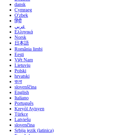
dansk
Cymraeg
O'zbek
हिंदी
عربي
Ελληνικά
Norsk
日本語
România limbi
Eesti
Việt Nam
Lietuvių
Polski
hrvatski
বাংলা
slovenščina
English
Italiano
Português
Kreyòl Ayisyen
Türkçe
Latviešu
slovenčina
Srbija jezik (latinica)