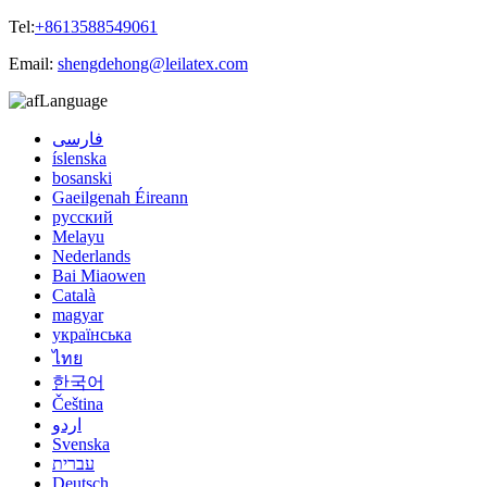
Tel:
+8613588549061
Email:
shengdehong@leilatex.com
Language
فارسی
íslenska
bosanski
Gaeilgenah Éireann
русский
Melayu
Nederlands
Bai Miaowen
Català
magyar
українська
ไทย
한국어
Čeština
اردو
Svenska
עברית
Deutsch