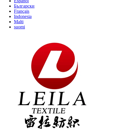
Español
Български
Français
Indonesia
Malti
suomi