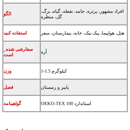
افراد مشهور، پرتره، جامد، نقطه، گیاه، برگ،
الگو
گل، منظره
هتل، هواپیما، پیک نیک، خانه، بیمارستان، سفر
استفاده کنید
_سفارشی شده
آره
است
1-1.5 کیلوگرم
وزن
پاییز و زمستان
فصل
OEKO-TEX استاندارد 100
گواهینامه