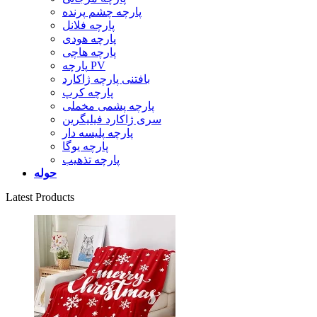
پارچه چشم پرنده
پارچه فلانل
پارچه هودی
پارچه هاچی
پارچه PV
بافتنی پارچه ژاکارد
پارچه کرپ
پارچه پشمی مخملی
سری ژاکارد فیلیگرین
پارچه پلیسه دار
پارچه یوگا
پارچه تذهیب
حوله
Latest Products