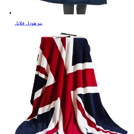
پتو هودل فلانل