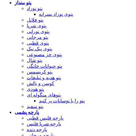
پتو بینداز
پتو نوزاد
پتوی نوزاد پسرانه
پتو فلانل
پتوی شرپا
پتوی نورانی
پتو مرجانی
پتوی قطبی
پتوی پیک نیک
پتوی خز مصنوعی
پتو شال
پتو حیوانات خانگی
پتو کریسمس
پتو هدیه و تبلیغات
کوسن و بالش
پتو هودی
پتوهای منگوله ای
پتو را با نوسانات پر کنید
پتو سفید
پارچه پشمی
پارچه فلیس قطبی
پارچه شرپا فلیس
پارچه دنده
پارچه مرجانی