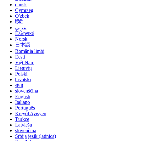
dansk
Cymraeg
O'zbek
हिंदी
عربي
Ελληνικά
Norsk
日本語
România limbi
Eesti
Việt Nam
Lietuvių
Polski
hrvatski
বাংলা
slovenščina
English
Italiano
Português
Kreyòl Ayisyen
Türkçe
Latviešu
slovenčina
Srbija jezik (latinica)