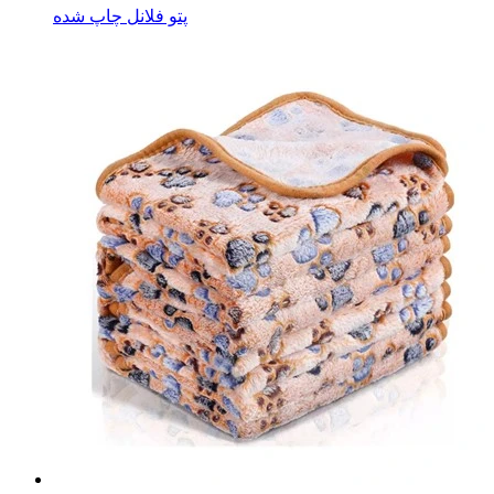
پتو فلانل چاپ شده