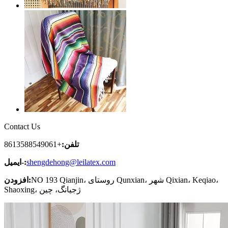
Contact Us
تلفن:
+8613588549061
shengdehong@leilatex.com
ایمیل-:
NO 193 Qianjin، روستای Qunxian، شهر Qixian، Keqiao،
افزودن:
Shaoxing، ژجیانگ، چین