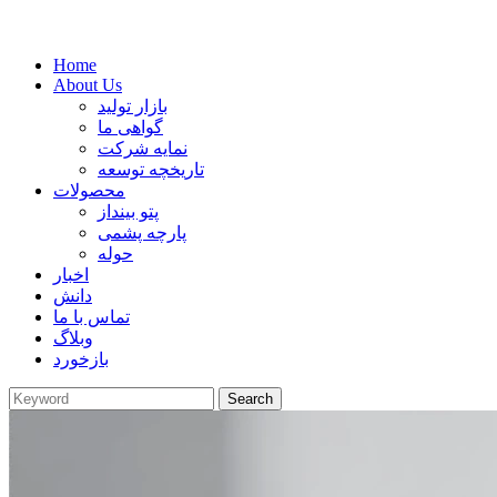
Home
About Us
بازار تولید
گواهی ما
نمایه شرکت
تاریخچه توسعه
محصولات
پتو بینداز
پارچه پشمی
حوله
اخبار
دانش
تماس با ما
وبلاگ
بازخورد