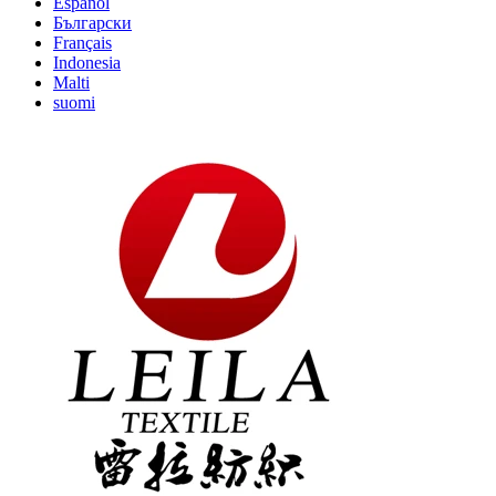
Español
Български
Français
Indonesia
Malti
suomi