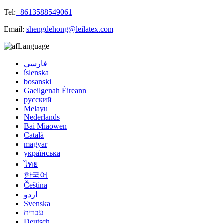
Tel:
+8613588549061
Email:
shengdehong@leilatex.com
Language
فارسی
íslenska
bosanski
Gaeilgenah Éireann
русский
Melayu
Nederlands
Bai Miaowen
Català
magyar
українська
ไทย
한국어
Čeština
اردو
Svenska
עברית
Deutsch