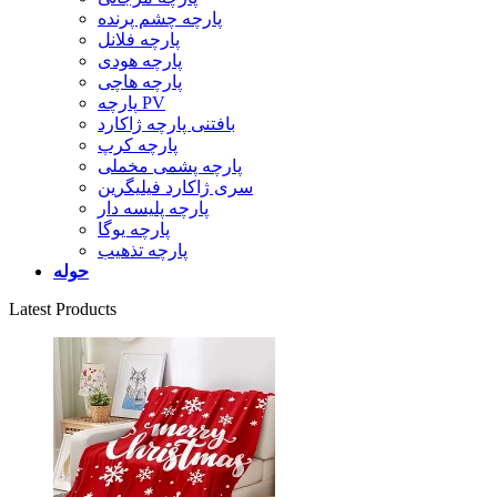
پارچه چشم پرنده
پارچه فلانل
پارچه هودی
پارچه هاچی
پارچه PV
بافتنی پارچه ژاکارد
پارچه کرپ
پارچه پشمی مخملی
سری ژاکارد فیلیگرین
پارچه پلیسه دار
پارچه یوگا
پارچه تذهیب
حوله
Latest Products