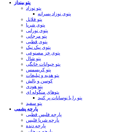
پتو بینداز
پتو نوزاد
پتوی نوزاد پسرانه
پتو فلانل
پتوی شرپا
پتوی نورانی
پتو مرجانی
پتوی قطبی
پتوی پیک نیک
پتوی خز مصنوعی
پتو شال
پتو حیوانات خانگی
پتو کریسمس
پتو هدیه و تبلیغات
کوسن و بالش
پتو هودی
پتوهای منگوله ای
پتو را با نوسانات پر کنید
پتو سفید
پارچه پشمی
پارچه فلیس قطبی
پارچه شرپا فلیس
پارچه دنده
پارچه مرجانی