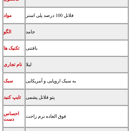
فلانل 100 درصد پلی استر
مواد
جامد
الگو
بافتنی
تکنیک ها
لیلا
نام تجاری
به سبک اروپایی و آمریکایی
سبک
پتو فلانل پشمی
تایپ کنید
احساس
فوق العاده نرم راحت
دست