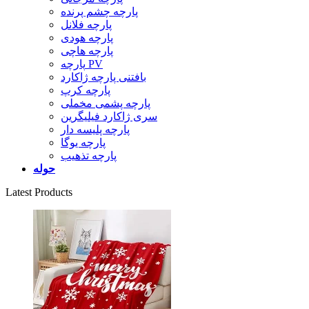
پارچه چشم پرنده
پارچه فلانل
پارچه هودی
پارچه هاچی
پارچه PV
بافتنی پارچه ژاکارد
پارچه کرپ
پارچه پشمی مخملی
سری ژاکارد فیلیگرین
پارچه پلیسه دار
پارچه یوگا
پارچه تذهیب
حوله
Latest Products