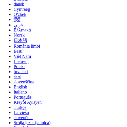
dansk
Cymraeg
O'zbek
हिंदी
عربي
Ελληνικά
Norsk
日本語
România limbi
Eesti
Việt Nam
Lietuvių
Polski
hrvatski
বাংলা
slovenščina
English
Italiano
Português
Kreyòl Ayisyen
Türkçe
Latviešu
slovenčina
Srbija jezik (latinica)