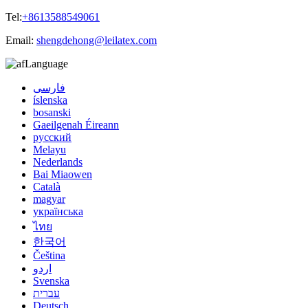
Tel:
+8613588549061
Email:
shengdehong@leilatex.com
Language
فارسی
íslenska
bosanski
Gaeilgenah Éireann
русский
Melayu
Nederlands
Bai Miaowen
Català
magyar
українська
ไทย
한국어
Čeština
اردو
Svenska
עברית
Deutsch