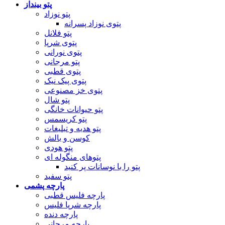
پتو بینداز
پتو نوزاد
پتوی نوزاد پسرانه
پتو فلانل
پتوی شرپا
پتوی نورانی
پتو مرجانی
پتوی قطبی
پتوی پیک نیک
پتوی خز مصنوعی
پتو شال
پتو حیوانات خانگی
پتو کریسمس
پتو هدیه و تبلیغات
کوسن و بالش
پتو هودی
پتوهای منگوله ای
پتو را با نوسانات پر کنید
پتو سفید
پارچه پشمی
پارچه فلیس قطبی
پارچه شرپا فلیس
پارچه دنده
پارچه مرجانی