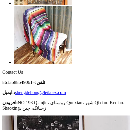
Contact Us
تلفن:
+8613588549061
shengdehong@leilatex.com
ایمیل-:
NO 193 Qianjin، روستای Qunxian، شهر Qixian، Keqiao،
افزودن:
Shaoxing، ژجیانگ، چین