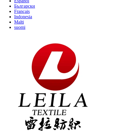
Español
Български
Français
Indonesia
Malti
suomi