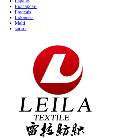
Español
Български
Français
Indonesia
Malti
suomi