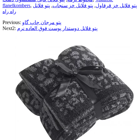
پتو فلانل خز قرقاول
,
پتو فلانل خز سنجاب
,
پتو فلانل
,
flanelkombers
راه راه
پتو مرجان چاپ گاو
Previous:
پتو فلانل دوستدار پوست فوق العاده نرم
Next2: