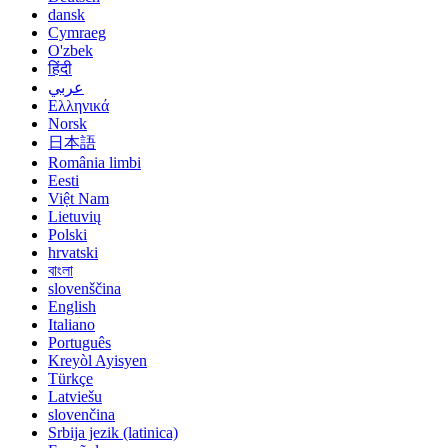
dansk
Cymraeg
O'zbek
हिंदी
عربي
Ελληνικά
Norsk
日本語
România limbi
Eesti
Việt Nam
Lietuvių
Polski
hrvatski
বাংলা
slovenščina
English
Italiano
Português
Kreyòl Ayisyen
Türkçe
Latviešu
slovenčina
Srbija jezik (latinica)