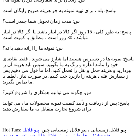
پاسخ: بله ، برای تهیه نمونه به جز هزینه صریح رایگان است.
س: مدت زمان تحویل شما چقدر است؟
پاسخ: به طور کلی ، 15 روز اگر کالا در انبار باشد. یا اگر کالا در انبار
نباشد ، 30 روز است ، مطابق با کمیت است.
س: نمونه ها را ارائه دهید یا نه؟
پاسخ: نمونه ها در دسترس هستند اما شارژ می شوند ، فقط تقاضای
خود را مانند اندازه و رنگ به ما بگویید. سپس باید هزینه آن را
بپردازید و هزینه حمل و نقل را تحمل کنید. اما ما قول می دهیم پس
از سفارش فله ، هزینه را بازپرداخت کنیم. در صورت نیاز ، لطفا با
ما تماس بگیرید.
س: چگونه می توانیم همکاری را شروع کنیم؟
پاسخ: پس از دریافت و تأیید کیفیت نمونه محصولات ما ، می توانید
برای شروع تجارت متقابل به ما سفارش دهید
Hot Tags: پتو فلانل زمستانی ، پتو فلانل زمستانی چین,
پتو فلانل
Vakansie
,
مخلوط ترمه
,
پتو فلانل قابل شستشوی دست