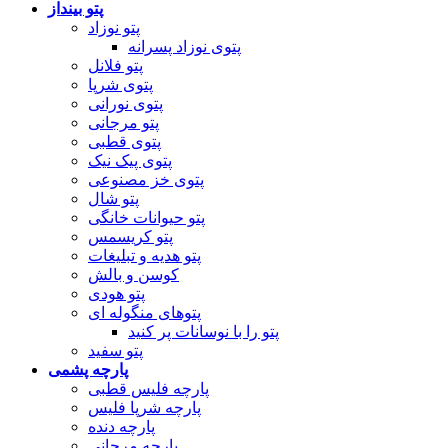
پتو بینداز
پتو نوزاد
پتوی نوزاد پسرانه
پتو فلانل
پتوی شرپا
پتوی نورانی
پتو مرجانی
پتوی قطبی
پتوی پیک نیک
پتوی خز مصنوعی
پتو شال
پتو حیوانات خانگی
پتو کریسمس
پتو هدیه و تبلیغات
کوسن و بالش
پتو هودی
پتوهای منگوله ای
پتو را با نوسانات پر کنید
پتو سفید
پارچه پشمی
پارچه فلیس قطبی
پارچه شرپا فلیس
پارچه دنده
پارچه مرجانی