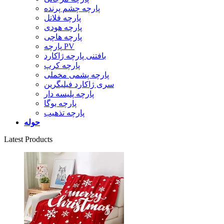
پارچه چشم پرنده
پارچه فلانل
پارچه هودی
پارچه هاچی
پارچه PV
بافتنی پارچه ژاکارد
پارچه کرپ
پارچه پشمی مخملی
سری ژاکارد فیلیگرین
پارچه پلیسه دار
پارچه یوگا
پارچه تذهیب
حوله
Latest Products