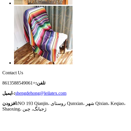
Contact Us
تلفن:
+8613588549061
shengdehong@leilatex.com
ایمیل-:
NO 193 Qianjin، روستای Qunxian، شهر Qixian، Keqiao،
افزودن:
Shaoxing، ژجیانگ، چین