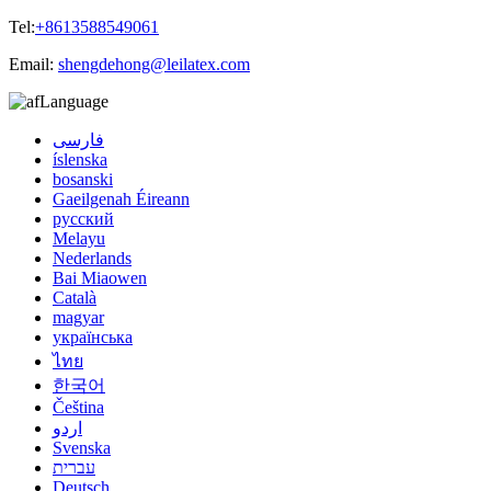
Tel:
+8613588549061
Email:
shengdehong@leilatex.com
Language
فارسی
íslenska
bosanski
Gaeilgenah Éireann
русский
Melayu
Nederlands
Bai Miaowen
Català
magyar
українська
ไทย
한국어
Čeština
اردو
Svenska
עברית
Deutsch