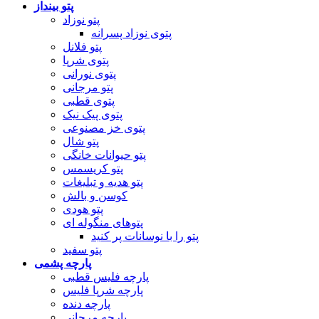
پتو بینداز
پتو نوزاد
پتوی نوزاد پسرانه
پتو فلانل
پتوی شرپا
پتوی نورانی
پتو مرجانی
پتوی قطبی
پتوی پیک نیک
پتوی خز مصنوعی
پتو شال
پتو حیوانات خانگی
پتو کریسمس
پتو هدیه و تبلیغات
کوسن و بالش
پتو هودی
پتوهای منگوله ای
پتو را با نوسانات پر کنید
پتو سفید
پارچه پشمی
پارچه فلیس قطبی
پارچه شرپا فلیس
پارچه دنده
پارچه مرجانی