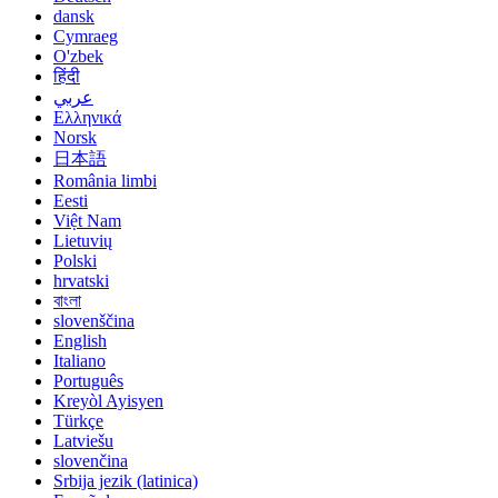
dansk
Cymraeg
O'zbek
हिंदी
عربي
Ελληνικά
Norsk
日本語
România limbi
Eesti
Việt Nam
Lietuvių
Polski
hrvatski
বাংলা
slovenščina
English
Italiano
Português
Kreyòl Ayisyen
Türkçe
Latviešu
slovenčina
Srbija jezik (latinica)