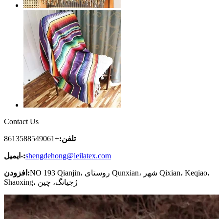
Contact Us
تلفن:
+8613588549061
shengdehong@leilatex.com
ایمیل-:
NO 193 Qianjin، روستای Qunxian، شهر Qixian، Keqiao،
افزودن:
Shaoxing، ژجیانگ، چین