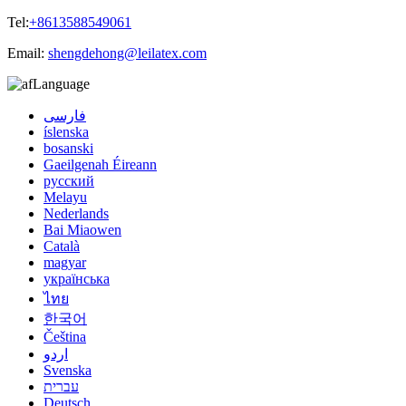
Tel:
+8613588549061
Email:
shengdehong@leilatex.com
Language
فارسی
íslenska
bosanski
Gaeilgenah Éireann
русский
Melayu
Nederlands
Bai Miaowen
Català
magyar
українська
ไทย
한국어
Čeština
اردو
Svenska
עברית
Deutsch