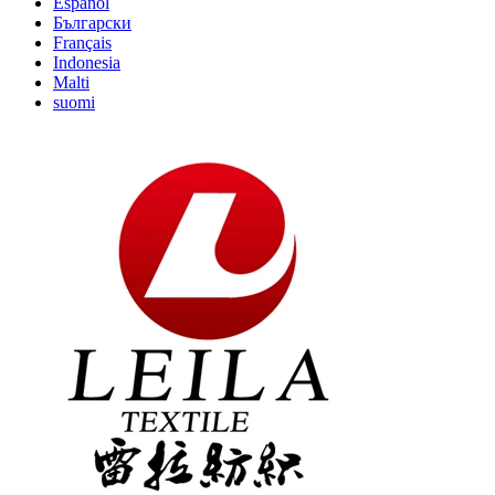
Español
Български
Français
Indonesia
Malti
suomi