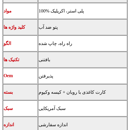
100% پلی استر، اکریلیک
مواد
پتو ضد آب
کلید واژه ها
راه راه، چاپ شده
الگو
بافتنی
تکنیک ها
Oem
پذیرفتن
کارت کاغذی با روبان + کیسه وکیوم
بسته
سبک آمریکایی
سبک
اندازه سفارشی
اندازه