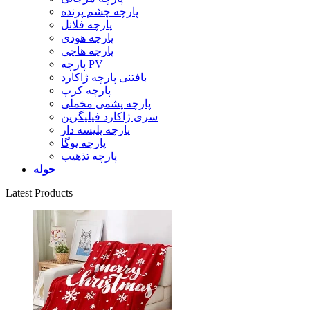
پارچه چشم پرنده
پارچه فلانل
پارچه هودی
پارچه هاچی
پارچه PV
بافتنی پارچه ژاکارد
پارچه کرپ
پارچه پشمی مخملی
سری ژاکارد فیلیگرین
پارچه پلیسه دار
پارچه یوگا
پارچه تذهیب
حوله
Latest Products