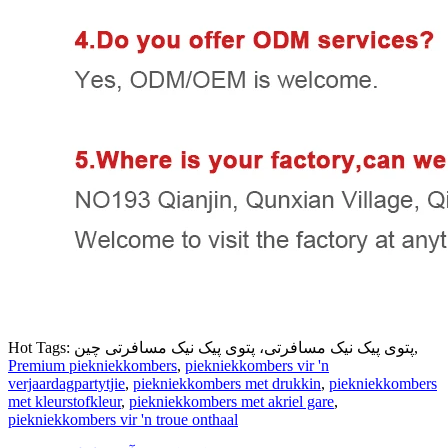
Hot Tags: پتوی پیک نیک مسافرتی، پتوی پیک نیک مسافرتی چین,
Premium piekniekkombers
,
piekniekkombers vir 'n
verjaardagpartytjie
,
piekniekkombers met drukkin
,
piekniekkombers
met kleurstofkleur
,
piekniekkombers met akriel gare
,
piekniekkombers vir 'n troue onthaal