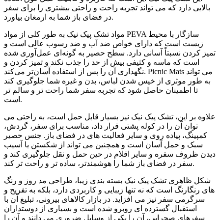
بالایی دارد که می تواند تجربه راحت و راحتی بیشتری را برای سفر
در فضای باز شما به ارمغان بیاورد.
مواد تشک پیک نیک به طور کلی از مواد PEVA سازگار با محیط
زیست است که دارای خواص ضد آب و ضد رسوب عالی است و
تمیز کردن نسبتاً آسانی دارد. سطح حصیر به گونه‌ای عمل‌آوری شده
است که ماسه و کثیفی بیش از حد را جذب نکند و تمیز کردن و
نگهداری آن را پس از استفاده آسان‌تر می‌کند. Picnic Mats می تواند
به طور موثری از خیس شدن لباس، بدن و غیره شما جلوگیری کند
تا اطمینان حاصل شود که تجربه سفر شما راحت تر و سالم تر
است.
علاوه بر این، تشک پیک نیک نیز بسیار قابل حمل است، به راحتی می
توان آن را در کوله پشتی قرار داد، مناسب برای سفر، گردش،
کمپینگ، پیاده روی و سایر فعالیت های در فضای باز. جنس حصیر
سبک و حمل آسان است و همچنین می تواند از شکستن یا آسیب
دیدن ظروف سفره و سایر اقلام در حین حمل و نقل جلوگیری کند و
سفر در فضای باز شما را هوشمندتر، ساده تر و راحت تر کند.
شکل ظاهری تشک پیک نیک بسته بندی زیبا، طراحی مد روز و رنگ
های رنگارنگ است که نه تنها زیبایی و کاربردی دارد، بلکه به تفریح ​​و
سرگرمی سفر نیز می افزاید. در بازار کالاهای بیرونی، تبلیغ آن با
استقبال گسترده ای روبرو شده است و بسیاری از دوستداران
سفرهای صحرایی، آن را یکی از وسایل ضروری می دانند و آن را