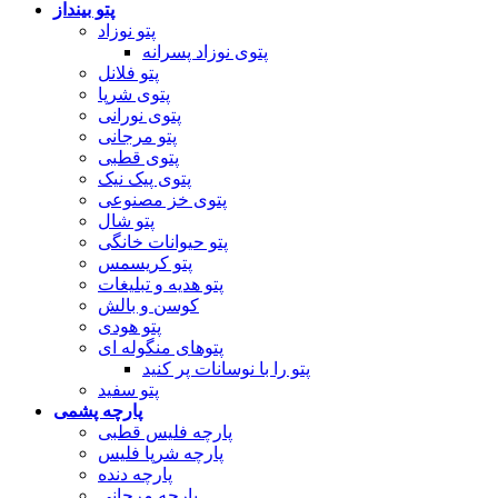
پتو بینداز
پتو نوزاد
پتوی نوزاد پسرانه
پتو فلانل
پتوی شرپا
پتوی نورانی
پتو مرجانی
پتوی قطبی
پتوی پیک نیک
پتوی خز مصنوعی
پتو شال
پتو حیوانات خانگی
پتو کریسمس
پتو هدیه و تبلیغات
کوسن و بالش
پتو هودی
پتوهای منگوله ای
پتو را با نوسانات پر کنید
پتو سفید
پارچه پشمی
پارچه فلیس قطبی
پارچه شرپا فلیس
پارچه دنده
پارچه مرجانی