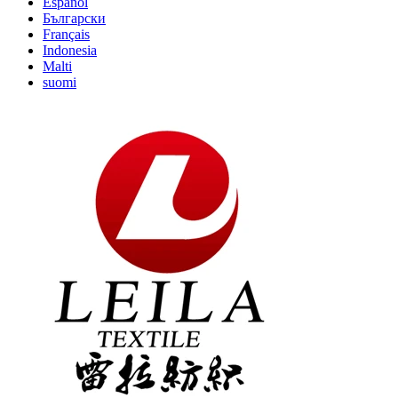
Español
Български
Français
Indonesia
Malti
suomi