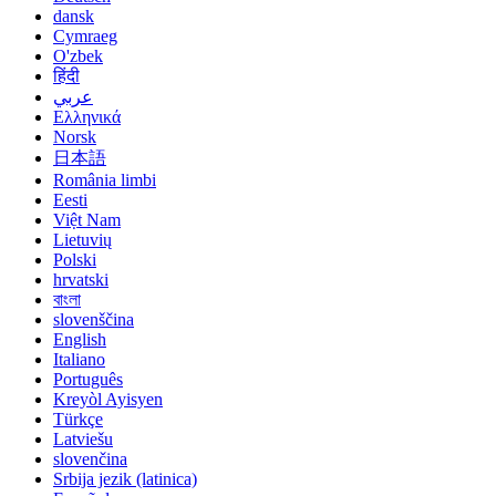
dansk
Cymraeg
O'zbek
हिंदी
عربي
Ελληνικά
Norsk
日本語
România limbi
Eesti
Việt Nam
Lietuvių
Polski
hrvatski
বাংলা
slovenščina
English
Italiano
Português
Kreyòl Ayisyen
Türkçe
Latviešu
slovenčina
Srbija jezik (latinica)