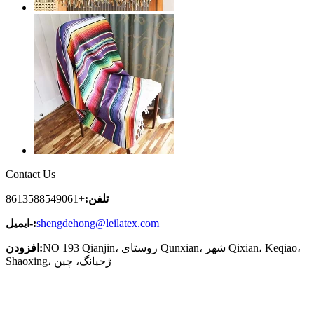
Contact Us
تلفن:
+8613588549061
shengdehong@leilatex.com
ایمیل-:
NO 193 Qianjin، روستای Qunxian، شهر Qixian، Keqiao،
افزودن:
Shaoxing، ژجیانگ، چین