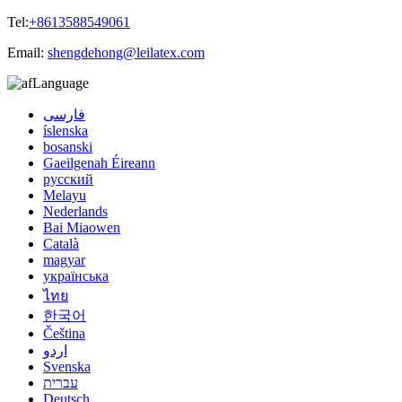
Tel:
+8613588549061
Email:
shengdehong@leilatex.com
Language
فارسی
íslenska
bosanski
Gaeilgenah Éireann
русский
Melayu
Nederlands
Bai Miaowen
Català
magyar
українська
ไทย
한국어
Čeština
اردو
Svenska
עברית
Deutsch