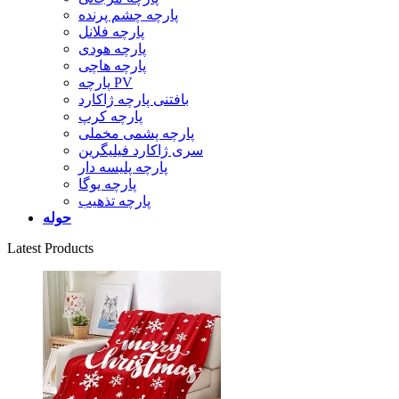
پارچه چشم پرنده
پارچه فلانل
پارچه هودی
پارچه هاچی
پارچه PV
بافتنی پارچه ژاکارد
پارچه کرپ
پارچه پشمی مخملی
سری ژاکارد فیلیگرین
پارچه پلیسه دار
پارچه یوگا
پارچه تذهیب
حوله
Latest Products