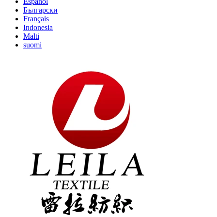
Español
Български
Français
Indonesia
Malti
suomi