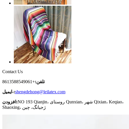
Contact Us
تلفن:
+8613588549061
shengdehong@leilatex.com
ایمیل-:
NO 193 Qianjin، روستای Qunxian، شهر Qixian، Keqiao،
افزودن:
Shaoxing، ژجیانگ، چین