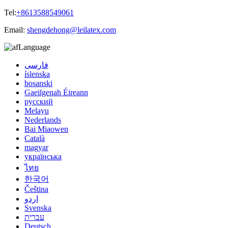
Tel:
+8613588549061
Email:
shengdehong@leilatex.com
Language
فارسی
íslenska
bosanski
Gaeilgenah Éireann
русский
Melayu
Nederlands
Bai Miaowen
Català
magyar
українська
ไทย
한국어
Čeština
اردو
Svenska
עברית
Deutsch