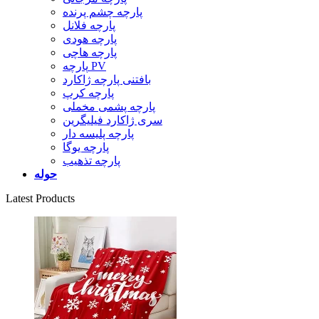
پارچه چشم پرنده
پارچه فلانل
پارچه هودی
پارچه هاچی
پارچه PV
بافتنی پارچه ژاکارد
پارچه کرپ
پارچه پشمی مخملی
سری ژاکارد فیلیگرین
پارچه پلیسه دار
پارچه یوگا
پارچه تذهیب
حوله
Latest Products