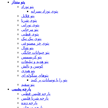
پتو بینداز
پتو نوزاد
پتوی نوزاد پسرانه
پتو فلانل
پتوی شرپا
پتوی نورانی
پتو مرجانی
پتوی قطبی
پتوی پیک نیک
پتوی خز مصنوعی
پتو شال
پتو حیوانات خانگی
پتو کریسمس
پتو هدیه و تبلیغات
کوسن و بالش
پتو هودی
پتوهای منگوله ای
پتو را با نوسانات پر کنید
پتو سفید
پارچه پشمی
پارچه فلیس قطبی
پارچه شرپا فلیس
پارچه دنده
پارچه مرجانی