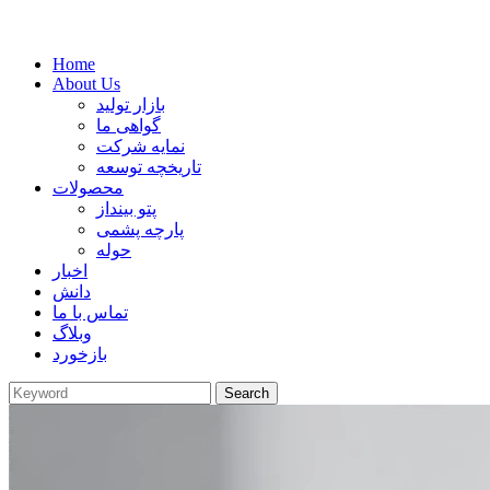
Home
About Us
بازار تولید
گواهی ما
نمایه شرکت
تاریخچه توسعه
محصولات
پتو بینداز
پارچه پشمی
حوله
اخبار
دانش
تماس با ما
وبلاگ
بازخورد