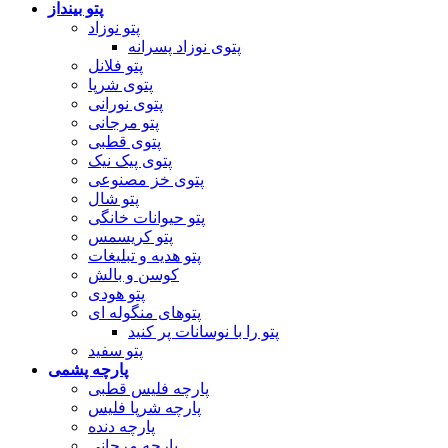
پتو بینداز
پتو نوزاد
پتوی نوزاد پسرانه
پتو فلانل
پتوی شرپا
پتوی نورانی
پتو مرجانی
پتوی قطبی
پتوی پیک نیک
پتوی خز مصنوعی
پتو شال
پتو حیوانات خانگی
پتو کریسمس
پتو هدیه و تبلیغات
کوسن و بالش
پتو هودی
پتوهای منگوله ای
پتو را با نوسانات پر کنید
پتو سفید
پارچه پشمی
پارچه فلیس قطبی
پارچه شرپا فلیس
پارچه دنده
پارچه مرجانی