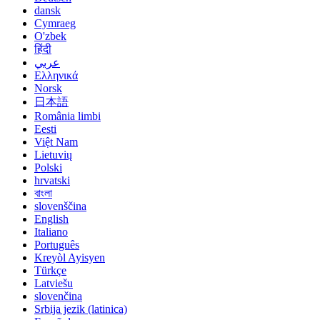
dansk
Cymraeg
O'zbek
हिंदी
عربي
Ελληνικά
Norsk
日本語
România limbi
Eesti
Việt Nam
Lietuvių
Polski
hrvatski
বাংলা
slovenščina
English
Italiano
Português
Kreyòl Ayisyen
Türkçe
Latviešu
slovenčina
Srbija jezik (latinica)