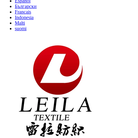
Español
Български
Français
Indonesia
Malti
suomi