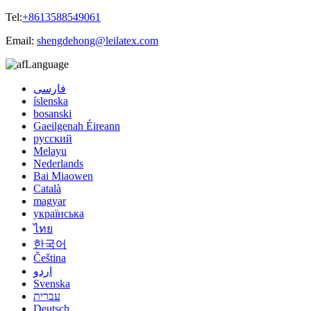
Tel:
+8613588549061
Email:
shengdehong@leilatex.com
Language
فارسی
íslenska
bosanski
Gaeilgenah Éireann
русский
Melayu
Nederlands
Bai Miaowen
Català
magyar
українська
ไทย
한국어
Čeština
اردو
Svenska
עברית
Deutsch