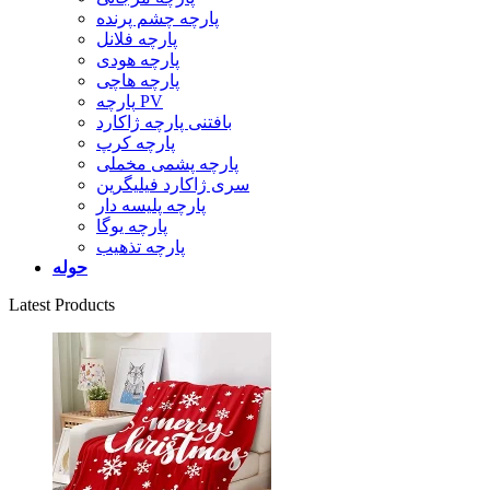
پارچه چشم پرنده
پارچه فلانل
پارچه هودی
پارچه هاچی
پارچه PV
بافتنی پارچه ژاکارد
پارچه کرپ
پارچه پشمی مخملی
سری ژاکارد فیلیگرین
پارچه پلیسه دار
پارچه یوگا
پارچه تذهیب
حوله
Latest Products