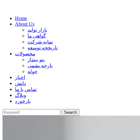
Home
About Us
بازار تولید
گواهی ما
نمایه شرکت
تاریخچه توسعه
محصولات
پتو بینداز
پارچه پشمی
حوله
اخبار
دانش
تماس با ما
وبلاگ
بازخورد