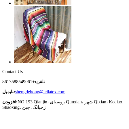
Contact Us
تلفن:
+8613588549061
shengdehong@leilatex.com
ایمیل-:
NO 193 Qianjin، روستای Qunxian، شهر Qixian، Keqiao،
افزودن:
Shaoxing، ژجیانگ، چین