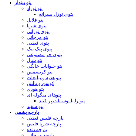
پتو بینداز
پتو نوزاد
پتوی نوزاد پسرانه
پتو فلانل
پتوی شرپا
پتوی نورانی
پتو مرجانی
پتوی قطبی
پتوی پیک نیک
پتوی خز مصنوعی
پتو شال
پتو حیوانات خانگی
پتو کریسمس
پتو هدیه و تبلیغات
کوسن و بالش
پتو هودی
پتوهای منگوله ای
پتو را با نوسانات پر کنید
پتو سفید
پارچه پشمی
پارچه فلیس قطبی
پارچه شرپا فلیس
پارچه دنده
پارچه مرجانی