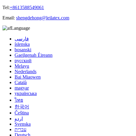
Tel:
+8613588549061
Email:
shengdehong@leilatex.com
Language
فارسی
íslenska
bosanski
Gaeilgenah Éireann
русский
Melayu
Nederlands
Bai Miaowen
Català
magyar
українська
ไทย
한국어
Čeština
اردو
Svenska
עברית
Deutsch