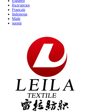
Español
Български
Français
Indonesia
Malti
suomi