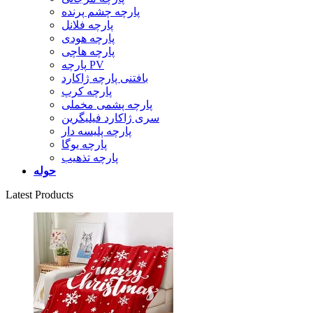
پارچه چشم پرنده
پارچه فلانل
پارچه هودی
پارچه هاچی
پارچه PV
بافتنی پارچه ژاکارد
پارچه کرپ
پارچه پشمی مخملی
سری ژاکارد فیلیگرین
پارچه پلیسه دار
پارچه یوگا
پارچه تذهیب
حوله
Latest Products