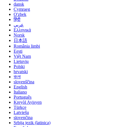
dansk
Cymraeg
O'zbek
हिंदी
عربي
Ελληνικά
Norsk
日本語
România limbi
Eesti
Việt Nam
Lietuvių
Polski
hrvatski
বাংলা
slovenščina
English
Italiano
Português
Kreyòl Ayisyen
Türkçe
Latviešu
slovenčina
Srbija jezik (latinica)