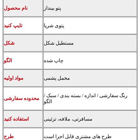
پتو بینداز
نام محصول
پتوی شرپا
تایپ کنید
مستطیل شکل
شکل
چاپ شده
الگو
مخمل پشمی
مواد اولیه
رنگ سفارشی / اندازه / بسته بندی / سبک /
محدوده سفارشی
الگو
مسافرتی، ملافه، تزئینی
استفاده کنید
طرح های مشتری قابل اجرا است
طرح