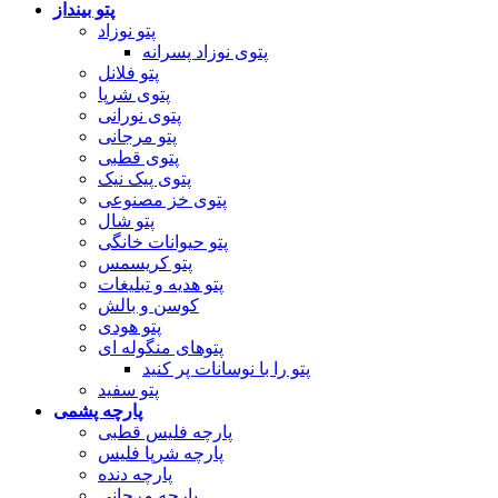
پتو بینداز
پتو نوزاد
پتوی نوزاد پسرانه
پتو فلانل
پتوی شرپا
پتوی نورانی
پتو مرجانی
پتوی قطبی
پتوی پیک نیک
پتوی خز مصنوعی
پتو شال
پتو حیوانات خانگی
پتو کریسمس
پتو هدیه و تبلیغات
کوسن و بالش
پتو هودی
پتوهای منگوله ای
پتو را با نوسانات پر کنید
پتو سفید
پارچه پشمی
پارچه فلیس قطبی
پارچه شرپا فلیس
پارچه دنده
پارچه مرجانی