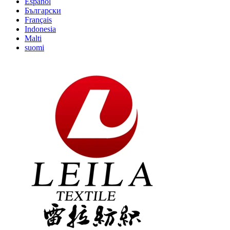
Español
Български
Français
Indonesia
Malti
suomi