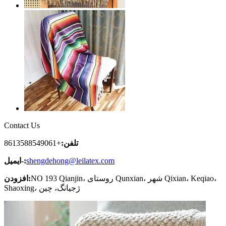
Contact Us
تلفن:
+8613588549061
shengdehong@leilatex.com
ایمیل-:
NO 193 Qianjin، روستای Qunxian، شهر Qixian، Keqiao،
افزودن:
Shaoxing، ژجیانگ، چین