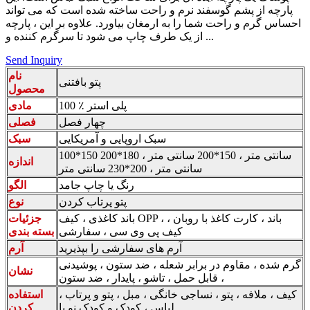
پارچه از پشم گوسفند نرم و راحت ساخته شده است که می تواند
احساس گرم و راحت شما را به ارمغان بیاورد. علاوه بر این ، پارچه
از یک طرف چاپ می شود تا سرگرم کننده و ...
Send Inquiry
نام
پتو بافتنی
محصول
100 ٪ پلی استر
مادی
چهار فصل
فصلی
سبک اروپایی و آمریکایی
سبک
100*150 سانتی متر ، 150*200 سانتی متر ، 180*200
اندازه
سانتی متر ، 200*230 سانتی متر
رنگ یا چاپ جامد
الگو
پتو پرتاب کردن
نوع
باند کاغذی ، کیف OPP ، باند ، کارت کاغذ با روبان ،
جزئیات
کیف پی وی سی ، سفارشی
بسته بندی
آرم های سفارشی را بپذیرید
آرم
گرم شده ، مقاوم در برابر شعله ، ضد ستون ، پوشیدنی
نشان
، قابل حمل ، تاشو ، پایدار ، ضد ستون
کیف ، ملافه ، پتو ، نساجی خانگی ، مبل ، پتو و پرتاب ،
استفاده
لباس ، کودک و کودک نو پا
کردن