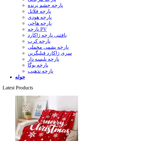
پارچه چشم پرنده
پارچه فلانل
پارچه هودی
پارچه هاچی
پارچه PV
بافتنی پارچه ژاکارد
پارچه کرپ
پارچه پشمی مخملی
سری ژاکارد فیلیگرین
پارچه پلیسه دار
پارچه یوگا
پارچه تذهیب
حوله
Latest Products