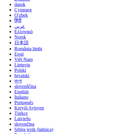
dansk
Cymraeg
O'zbek
हिंदी
عربي
Ελληνικά
Norsk
日本語
România limbi
Eesti
Việt Nam
Lietuvių
Polski
hrvatski
বাংলা
slovenščina
English
Italiano
Português
Kreyòl Ayisyen
Türkçe
Latviešu
slovenčina
Srbija jezik (latinica)