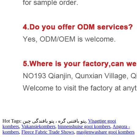
Visagtige gooi
Hot Tags: پتو بافتنی گره ، پتو بافندگی چین,
kombers
,
Vakansiekombers
,
binnenshuise gooi kombers
,
Angora -
kombers
,
Fleece Fabric Trade Shows
,
masjienwasbare gooi kombers