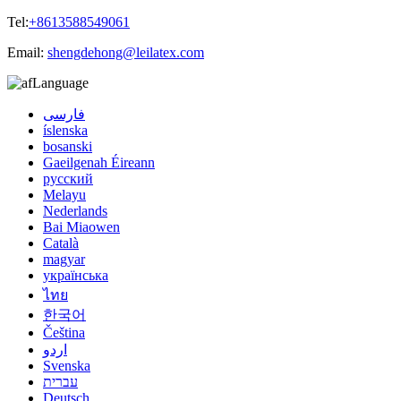
Tel:
+8613588549061
Email:
shengdehong@leilatex.com
Language
فارسی
íslenska
bosanski
Gaeilgenah Éireann
русский
Melayu
Nederlands
Bai Miaowen
Català
magyar
українська
ไทย
한국어
Čeština
اردو
Svenska
עברית
Deutsch