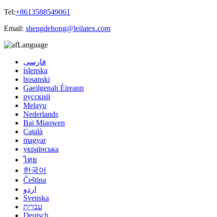
Tel:
+8613588549061
Email:
shengdehong@leilatex.com
Language
فارسی
íslenska
bosanski
Gaeilgenah Éireann
русский
Melayu
Nederlands
Bai Miaowen
Català
magyar
українська
ไทย
한국어
Čeština
اردو
Svenska
עברית
Deutsch