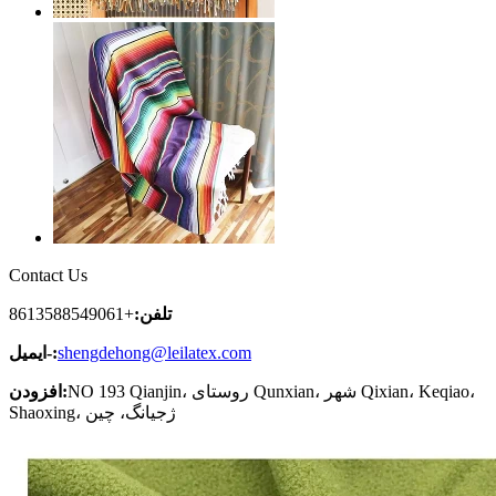
Contact Us
تلفن:
+8613588549061
shengdehong@leilatex.com
ایمیل-:
NO 193 Qianjin، روستای Qunxian، شهر Qixian، Keqiao،
افزودن:
Shaoxing، ژجیانگ، چین