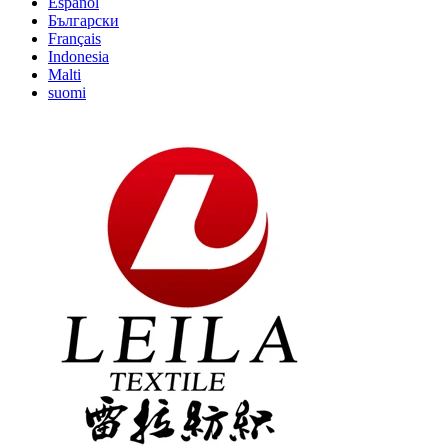
Español
Български
Français
Indonesia
Malti
suomi