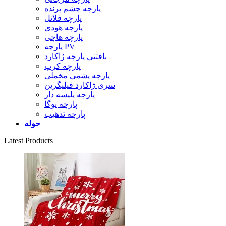
پارچه چشم پرنده
پارچه فلانل
پارچه هودی
پارچه هاچی
پارچه PV
بافتنی پارچه ژاکارد
پارچه کرپ
پارچه پشمی مخملی
سری ژاکارد فیلیگرین
پارچه پلیسه دار
پارچه یوگا
پارچه تذهیب
حوله
Latest Products