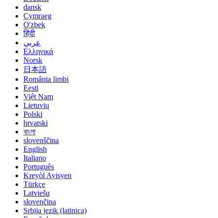
dansk
Cymraeg
O'zbek
हिंदी
عربي
Ελληνικά
Norsk
日本語
România limbi
Eesti
Việt Nam
Lietuvių
Polski
hrvatski
বাংলা
slovenščina
English
Italiano
Português
Kreyòl Ayisyen
Türkçe
Latviešu
slovenčina
Srbija jezik (latinica)