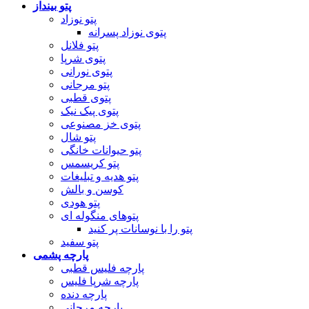
پتو بینداز
پتو نوزاد
پتوی نوزاد پسرانه
پتو فلانل
پتوی شرپا
پتوی نورانی
پتو مرجانی
پتوی قطبی
پتوی پیک نیک
پتوی خز مصنوعی
پتو شال
پتو حیوانات خانگی
پتو کریسمس
پتو هدیه و تبلیغات
کوسن و بالش
پتو هودی
پتوهای منگوله ای
پتو را با نوسانات پر کنید
پتو سفید
پارچه پشمی
پارچه فلیس قطبی
پارچه شرپا فلیس
پارچه دنده
پارچه مرجانی