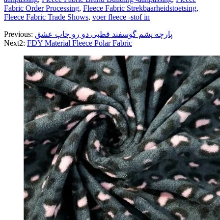
Fabric Order Processing
,
Fleece Fabric Strekbaarheidstoetsing
,
Fleece Fabric Trade Shows
,
voer fleece -stof in
پارچه پشم گوسفند قطبی دو رو چاپ عشق
Previous:
Next2:
FDY Material Fleece Polar Fabric