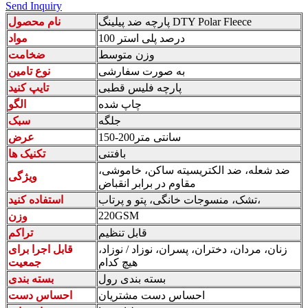
Send Inquiry
پارچه ضد پیلینگ DTY Polar Fleece
نام محصول
100 درصد پلی استر
مواد
وزن متوسط
ضخامت
به صورت سفارشی
نوع تامین
پارچه فلیس قطبی
تایپ کنید
چاپ شده
الگو
جلگه
سبک
150-200سانتی متر
عرض
بافتنی
تکنیک ها
ضد شعله، ضد الکتریسیته ساکن، خاموشی،
ویژگی
مقاوم در برابر انقباض
تشک، منسوجات خانگی، پتو و پرتاب،
استفاده کنید
220GSM
وزن
قابل تنظیم
تراکم
زنان، مردان، دختران، پسران، نوزاد / نوزاد،
قابل اجرا برای
هیچ کدام
جمعیت
بسته بندی رول
بسته بندی
احساس دست مشتریان
احساس دست