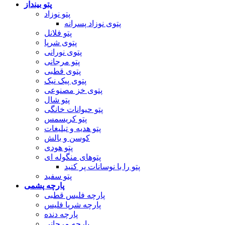
پتو بینداز
پتو نوزاد
پتوی نوزاد پسرانه
پتو فلانل
پتوی شرپا
پتوی نورانی
پتو مرجانی
پتوی قطبی
پتوی پیک نیک
پتوی خز مصنوعی
پتو شال
پتو حیوانات خانگی
پتو کریسمس
پتو هدیه و تبلیغات
کوسن و بالش
پتو هودی
پتوهای منگوله ای
پتو را با نوسانات پر کنید
پتو سفید
پارچه پشمی
پارچه فلیس قطبی
پارچه شرپا فلیس
پارچه دنده
پارچه مرجانی