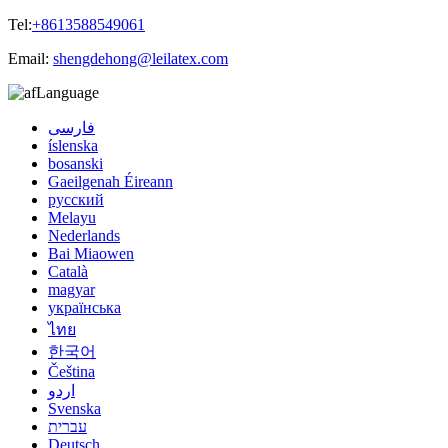
Tel:
+8613588549061
Email:
shengdehong@leilatex.com
Language
فارسی
íslenska
bosanski
Gaeilgenah Éireann
русский
Melayu
Nederlands
Bai Miaowen
Català
magyar
українська
ไทย
한국어
Čeština
اردو
Svenska
עברית
Deutsch