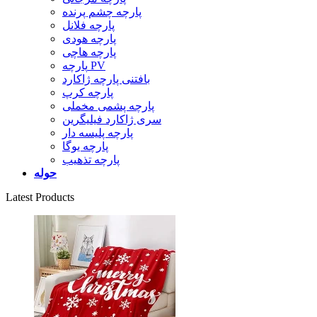
پارچه چشم پرنده
پارچه فلانل
پارچه هودی
پارچه هاچی
پارچه PV
بافتنی پارچه ژاکارد
پارچه کرپ
پارچه پشمی مخملی
سری ژاکارد فیلیگرین
پارچه پلیسه دار
پارچه یوگا
پارچه تذهیب
حوله
Latest Products