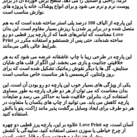
گرما، راحتی و استایل را می دهد. سطح برس خورده آن در برابر
پوست نرم و نرم می شود و برای انواع پوشاک، خانه یا پروژه های
نوازش مناسب است.
این پارچه از الیاف 100 درصد پلی استر ساخته شده است که به هم
متصل شده و در برابر پر شدن یا ریزش بسیار مقاوم است. این بدان
معناست که لباس‌های شما که از پارچه پرز قطبی دو رو Love
Print ساخته شده‌اند، حتی پس از شستشو و استفاده مکرر در
شرایط عالی باقی می‌مانند.
این پارچه در طرحی زیبا با چاپ عاشقانه عرضه می شود که به هر
خلاقیتی جذابیت و بازی می بخشد. این الگو از قلب های شایان
ستایش، گل ها یا دیگر نقوش رمانتیک تشکیل شده است که برای
روز ولنتاین، کریسمس یا هر مناسبت خاص مناسب است.
یکی از ویژگی های بسیار خوب این پارچه دو رو بودن آن است. این
بدان معناست که می توان از هر دو طرف پارچه به طور مساوی
استفاده کرد، بنابراین خلاقیت شما به حداکثر می رسد و ضایعات
پارچه کاهش می یابد. می توانید از چاپ های یکسان یا متفاوت در
هر دو طرف برای ایجاد وسایل برگشت پذیر مانند ژاکت، پتو یا بالش
استفاده کنید.
علاوه بر این، پارچه پرز قطبی دو چهره Love Print آسان است، چه
از چرخ خیاطی یا سوزن دستی استفاده کنید. ساییدگی یا کشش
بیش از حد ندارد و همچنین سبک و قابل تنفس است.