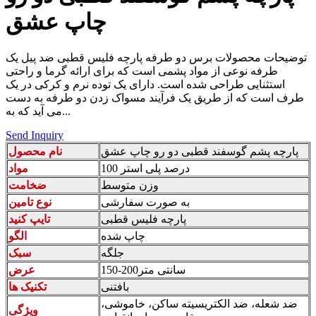
چاپ عشق
توضیحات محصولات برس دو طرفه پارچه فلیس قطبی ضد پیل یک
طرفه نوعی از مواد پشمی است که برای ارائه گرما و راحتی
استثنایی طراحی شده است. دارای یک توده نرم و کرکی در یک
طرف است که از طریق یک فرآیند مسواک زدن دو طرفه به دست
می آید که به...
Send Inquiry
پارچه پشم گوسفند قطبی دو رو چاپ عشق
نام محصول
100 درصد پلی استر
مواد
وزن متوسط
ضخامت
به صورت سفارشی
نوع تامین
پارچه فلیس قطبی
تایپ کنید
چاپ شده
الگو
جلگه
سبک
150-200سانتی متر
عرض
بافتنی
تکنیک ها
ضد شعله، ضد الکتریسیته ساکن، خاموشی،
ویژگی