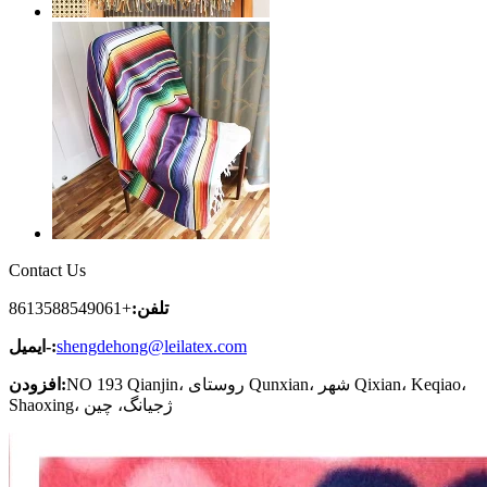
Contact Us
تلفن:
+8613588549061
shengdehong@leilatex.com
ایمیل-:
NO 193 Qianjin، روستای Qunxian، شهر Qixian، Keqiao،
افزودن:
Shaoxing، ژجیانگ، چین