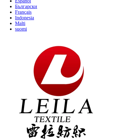
Español
Български
Français
Indonesia
Malti
suomi