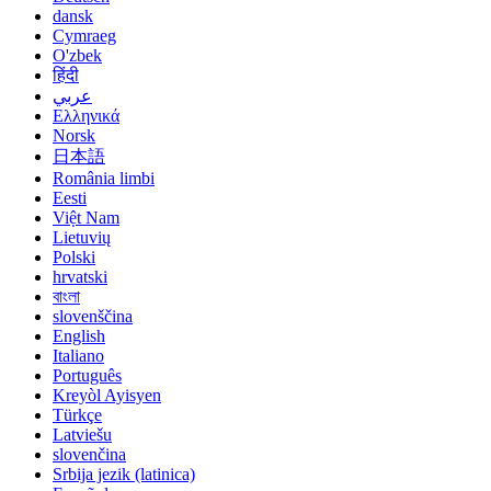
dansk
Cymraeg
O'zbek
हिंदी
عربي
Ελληνικά
Norsk
日本語
România limbi
Eesti
Việt Nam
Lietuvių
Polski
hrvatski
বাংলা
slovenščina
English
Italiano
Português
Kreyòl Ayisyen
Türkçe
Latviešu
slovenčina
Srbija jezik (latinica)