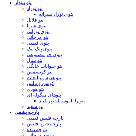
پتو بینداز
پتو نوزاد
پتوی نوزاد پسرانه
پتو فلانل
پتوی شرپا
پتوی نورانی
پتو مرجانی
پتوی قطبی
پتوی پیک نیک
پتوی خز مصنوعی
پتو شال
پتو حیوانات خانگی
پتو کریسمس
پتو هدیه و تبلیغات
کوسن و بالش
پتو هودی
پتوهای منگوله ای
پتو را با نوسانات پر کنید
پتو سفید
پارچه پشمی
پارچه فلیس قطبی
پارچه شرپا فلیس
پارچه دنده
پارچه مرجانی