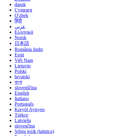
dansk
Cymraeg
O'zbek
हिंदी
عربي
Ελληνικά
Norsk
日本語
România limbi
Eesti
Việt Nam
Lietuvių
Polski
hrvatski
বাংলা
slovenščina
English
Italiano
Português
Kreyòl Ayisyen
Türkçe
Latviešu
slovenčina
Srbija jezik (latinica)