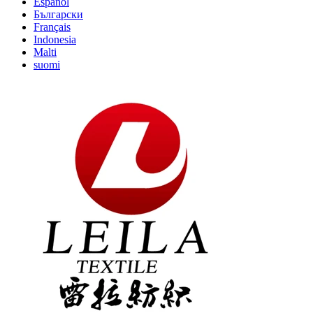
Español
Български
Français
Indonesia
Malti
suomi