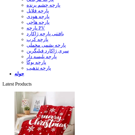
پارچه چشم پرنده
پارچه فلانل
پارچه هودی
پارچه هاچی
پارچه PV
بافتنی پارچه ژاکارد
پارچه کرپ
پارچه پشمی مخملی
سری ژاکارد فیلیگرین
پارچه پلیسه دار
پارچه یوگا
پارچه تذهیب
حوله
Latest Products