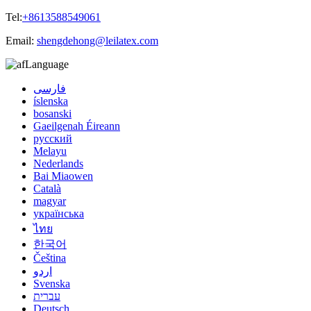
Tel:
+8613588549061
Email:
shengdehong@leilatex.com
Language
فارسی
íslenska
bosanski
Gaeilgenah Éireann
русский
Melayu
Nederlands
Bai Miaowen
Català
magyar
українська
ไทย
한국어
Čeština
اردو
Svenska
עברית
Deutsch