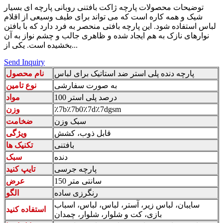
توضیحات محصولات پارچه ژاکت بافتنی روبانی پارچه ای بسیار
شیک و همه کاره است که می تواند برای طیف وسیعی از اقلام
لباس استفاده شود. این پارچه بافتی منحصر به فرد دارد که با بافتن
نوارهای نازک به هم ایجاد شده و ظاهری جالب و چشم نواز به آن
بخشیده است. یکی از...
Send Inquiry
پارچه دنده پلی استر ضد استاتیک برای لباس
نام محصول
به صورت سفارشی
نوع تامین
100 درصد پلی استر
مواد
٪7b٪7b0٪7d٪7dgsm
وزن
سبک وزن
ضخامت
قابل ذوب، کشش
ویژگی
بافتنی
تکنیک ها
دنده
سبک
پارچه جرسی
تایپ کنید
150 سانتی متر
عرض
رنگرزی ساده
الگو
سایبان، لباس زیر، آستر، لباس، لباس، اسباب
استفاده کنید
بازی، کت و شلوار، شلوار، چمدان