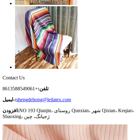
Contact Us
تلفن:
+8613588549061
shengdehong@leilatex.com
ایمیل-:
NO 193 Qianjin، روستای Qunxian، شهر Qixian، Keqiao،
افزودن:
Shaoxing، ژجیانگ، چین