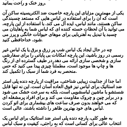
روز خنک و راحت بمانید.
یکی از مهمترین مزایای این پارچه خاصیت ضد الکتریسیته ساکن آن
است که آن را برای استفاده در لباس هایی که مستعد چسبندگی
ساکن هستند، مانند لباس، ایده آل می کند. با استفاده از این پارچه،
می توانید با آن لحظات خسته کننده ای که لباس شما به پاهایتان می
چسبد یا تبدیل به آهنربایی برای موهای حیوانات خانگی و پرز می
شود، خداحافظی کنید.
چه در حال ایجاد یک لباس شب پر زرق و برق یا یک لباس غیر
رسمی در روز باشید، این پارچه امکانات بی پایانی را برای سفارشی
سازی و شخصی سازی ارائه می دهد. در طیف گسترده ای از رنگ
ها و چاپ ها موجود است، مطمئناً چیزی پیدا می کنید که حس
منحصر به فرد شما از سبک را تکمیل کند.
اما جدا از جذابیت زیبایی شناختی، مراقبت از پارچه دنده پلی استر
ضد استاتیک برای لباس نیز فوق العاده آسان است. این نه تنها قابل
شستشو با ماشین لباسشویی است، بلکه به سرعت خشک می شود
و در برابر چین و چروک مقاومت می کند و برای افراد پرمشغله ای
که می خواهند بدون صرف ساعت های بیشماری برای اتو کردن
لباس های خود بهترین ظاهر را داشته باشند، عالی است.
به طور کلی، پارچه دنده پلی استر ضد استاتیک برای لباس یک
انتخاب عالی برای کسانی است که به راحتی، کیفیت و سبک لباس