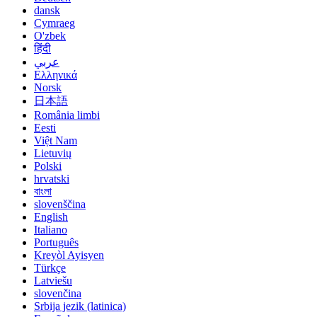
dansk
Cymraeg
O'zbek
हिंदी
عربي
Ελληνικά
Norsk
日本語
România limbi
Eesti
Việt Nam
Lietuvių
Polski
hrvatski
বাংলা
slovenščina
English
Italiano
Português
Kreyòl Ayisyen
Türkçe
Latviešu
slovenčina
Srbija jezik (latinica)