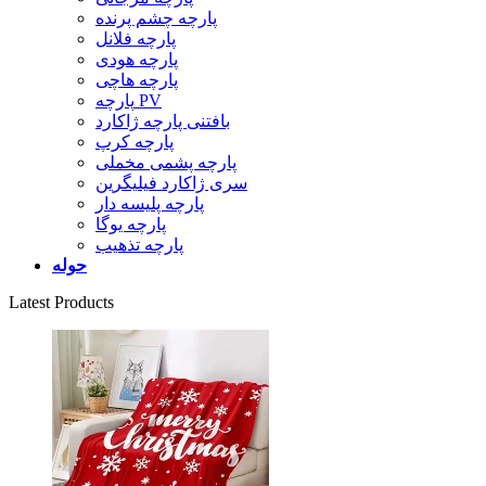
پارچه چشم پرنده
پارچه فلانل
پارچه هودی
پارچه هاچی
پارچه PV
بافتنی پارچه ژاکارد
پارچه کرپ
پارچه پشمی مخملی
سری ژاکارد فیلیگرین
پارچه پلیسه دار
پارچه یوگا
پارچه تذهیب
حوله
Latest Products