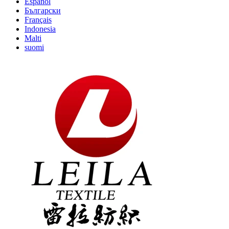
Español
Български
Français
Indonesia
Malti
suomi