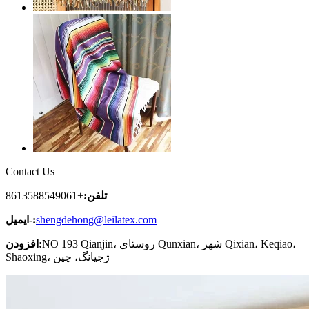
Contact Us
تلفن:
+8613588549061
shengdehong@leilatex.com
ایمیل-:
NO 193 Qianjin، روستای Qunxian، شهر Qixian، Keqiao،
افزودن:
Shaoxing، ژجیانگ، چین