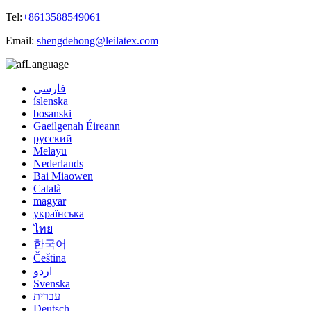
Tel:
+8613588549061
Email:
shengdehong@leilatex.com
Language
فارسی
íslenska
bosanski
Gaeilgenah Éireann
русский
Melayu
Nederlands
Bai Miaowen
Català
magyar
українська
ไทย
한국어
Čeština
اردو
Svenska
עברית
Deutsch