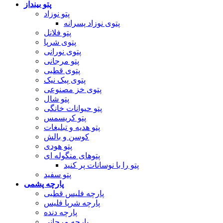
پتو بینداز
پتو نوزاد
پتوی نوزاد پسرانه
پتو فلانل
پتوی شرپا
پتوی نورانی
پتو مرجانی
پتوی قطبی
پتوی پیک نیک
پتوی خز مصنوعی
پتو شال
پتو حیوانات خانگی
پتو کریسمس
پتو هدیه و تبلیغات
کوسن و بالش
پتو هودی
پتوهای منگوله ای
پتو را با نوسانات پر کنید
پتو سفید
پارچه پشمی
پارچه فلیس قطبی
پارچه شرپا فلیس
پارچه دنده
پارچه مرجانی