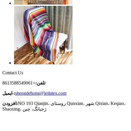
Contact Us
تلفن:
+8613588549061
shengdehong@leilatex.com
ایمیل-:
NO 193 Qianjin، روستای Qunxian، شهر Qixian، Keqiao،
افزودن:
Shaoxing، ژجیانگ، چین