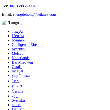
Tel:
+8613588549061
Email:
shengdehong@leilatex.com
Language
فارسی
íslenska
bosanski
Gaeilgenah Éireann
русский
Melayu
Nederlands
Bai Miaowen
Català
magyar
українська
ไทย
한국어
Čeština
اردو
Svenska
עברית
Deutsch