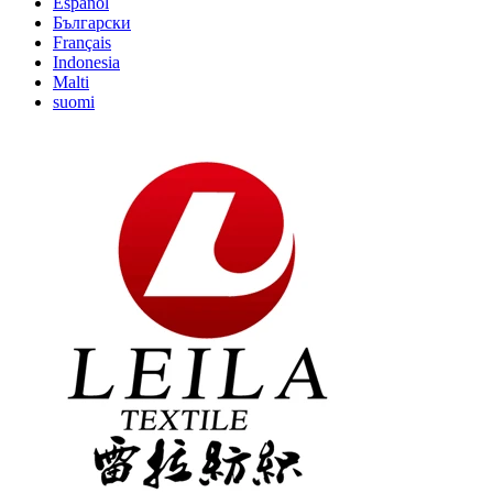
Español
Български
Français
Indonesia
Malti
suomi