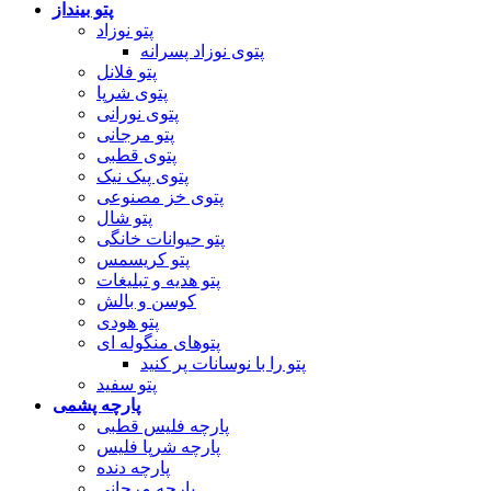
پتو بینداز
پتو نوزاد
پتوی نوزاد پسرانه
پتو فلانل
پتوی شرپا
پتوی نورانی
پتو مرجانی
پتوی قطبی
پتوی پیک نیک
پتوی خز مصنوعی
پتو شال
پتو حیوانات خانگی
پتو کریسمس
پتو هدیه و تبلیغات
کوسن و بالش
پتو هودی
پتوهای منگوله ای
پتو را با نوسانات پر کنید
پتو سفید
پارچه پشمی
پارچه فلیس قطبی
پارچه شرپا فلیس
پارچه دنده
پارچه مرجانی