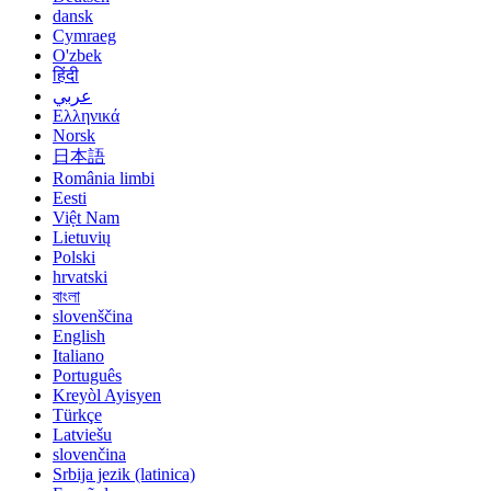
dansk
Cymraeg
O'zbek
हिंदी
عربي
Ελληνικά
Norsk
日本語
România limbi
Eesti
Việt Nam
Lietuvių
Polski
hrvatski
বাংলা
slovenščina
English
Italiano
Português
Kreyòl Ayisyen
Türkçe
Latviešu
slovenčina
Srbija jezik (latinica)