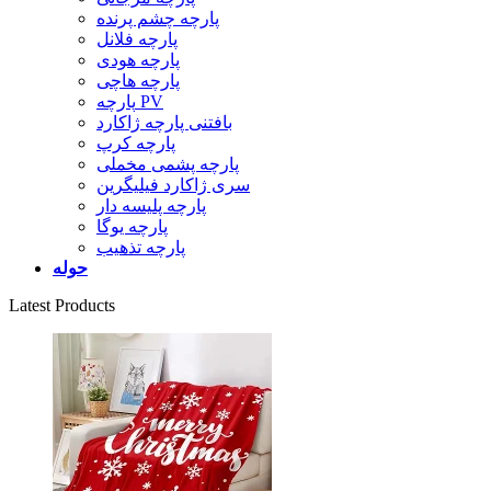
پارچه چشم پرنده
پارچه فلانل
پارچه هودی
پارچه هاچی
پارچه PV
بافتنی پارچه ژاکارد
پارچه کرپ
پارچه پشمی مخملی
سری ژاکارد فیلیگرین
پارچه پلیسه دار
پارچه یوگا
پارچه تذهیب
حوله
Latest Products