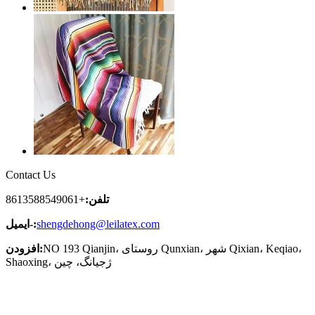
Contact Us
تلفن:
+8613588549061
shengdehong@leilatex.com
ایمیل-:
NO 193 Qianjin، روستای Qunxian، شهر Qixian، Keqiao،
افزودن:
Shaoxing، ژجیانگ، چین