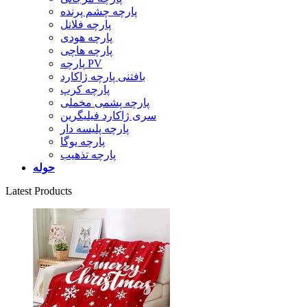
پارچه چشم پرنده
پارچه فلانل
پارچه هودی
پارچه هاچی
پارچه PV
بافتنی پارچه ژاکارد
پارچه کرپ
پارچه پشمی مخملی
سری ژاکارد فیلیگرین
پارچه پلیسه دار
پارچه یوگا
پارچه تذهیب
حوله
Latest Products