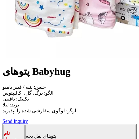
پتوهای Babyhug
جنس: پنبه / فیبر بامبو
الگو: برگ، گل، اکالیپتوس
تکنیک: بافتنی
برند: لیلا
لوگو: لوگوی سفارشی شده را بپذیرید
Send Inquiry
نام
پتوهای بغل بچه