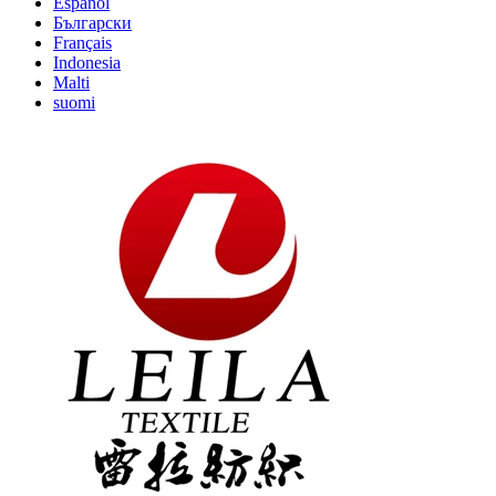
Español
Български
Français
Indonesia
Malti
suomi