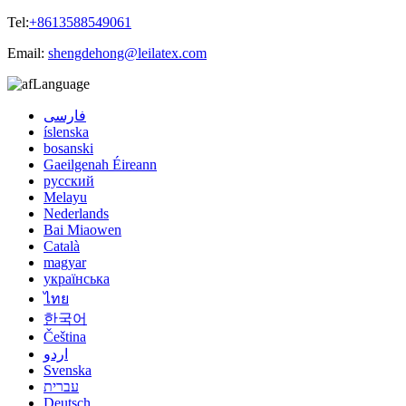
Tel:
+8613588549061
Email:
shengdehong@leilatex.com
Language
فارسی
íslenska
bosanski
Gaeilgenah Éireann
русский
Melayu
Nederlands
Bai Miaowen
Català
magyar
українська
ไทย
한국어
Čeština
اردو
Svenska
עברית
Deutsch