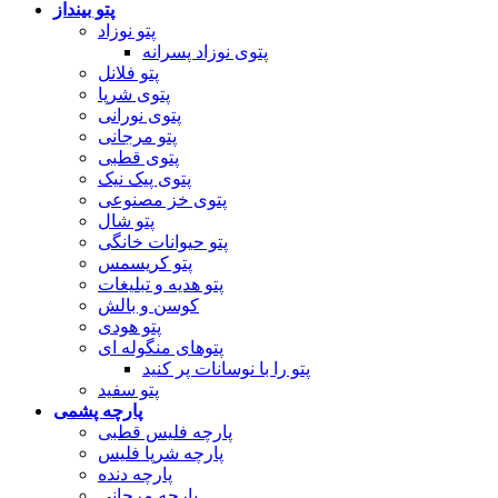
پتو بینداز
پتو نوزاد
پتوی نوزاد پسرانه
پتو فلانل
پتوی شرپا
پتوی نورانی
پتو مرجانی
پتوی قطبی
پتوی پیک نیک
پتوی خز مصنوعی
پتو شال
پتو حیوانات خانگی
پتو کریسمس
پتو هدیه و تبلیغات
کوسن و بالش
پتو هودی
پتوهای منگوله ای
پتو را با نوسانات پر کنید
پتو سفید
پارچه پشمی
پارچه فلیس قطبی
پارچه شرپا فلیس
پارچه دنده
پارچه مرجانی