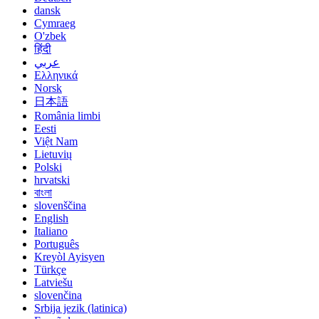
dansk
Cymraeg
O'zbek
हिंदी
عربي
Ελληνικά
Norsk
日本語
România limbi
Eesti
Việt Nam
Lietuvių
Polski
hrvatski
বাংলা
slovenščina
English
Italiano
Português
Kreyòl Ayisyen
Türkçe
Latviešu
slovenčina
Srbija jezik (latinica)