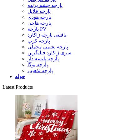
پارچه چشم پرنده
پارچه فلانل
پارچه هودی
پارچه هاچی
پارچه PV
بافتنی پارچه ژاکارد
پارچه کرپ
پارچه پشمی مخملی
سری ژاکارد فیلیگرین
پارچه پلیسه دار
پارچه یوگا
پارچه تذهیب
حوله
Latest Products