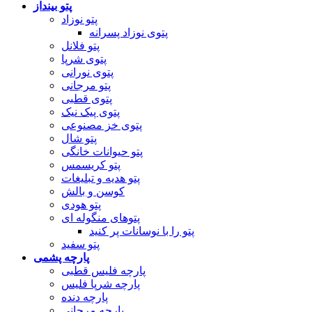
پتو بینداز
پتو نوزاد
پتوی نوزاد پسرانه
پتو فلانل
پتوی شرپا
پتوی نورانی
پتو مرجانی
پتوی قطبی
پتوی پیک نیک
پتوی خز مصنوعی
پتو شال
پتو حیوانات خانگی
پتو کریسمس
پتو هدیه و تبلیغات
کوسن و بالش
پتو هودی
پتوهای منگوله ای
پتو را با نوسانات پر کنید
پتو سفید
پارچه پشمی
پارچه فلیس قطبی
پارچه شرپا فلیس
پارچه دنده
پارچه مرجانی