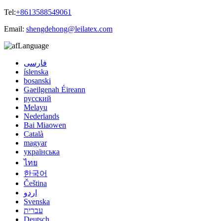
Tel:
+8613588549061
Email:
shengdehong@leilatex.com
Language
فارسی
íslenska
bosanski
Gaeilgenah Éireann
русский
Melayu
Nederlands
Bai Miaowen
Català
magyar
українська
ไทย
한국어
Čeština
اردو
Svenska
עברית
Deutsch