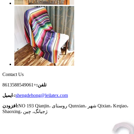
Contact Us
تلفن:
+8613588549061
shengdehong@leilatex.com
ایمیل-:
NO 193 Qianjin، روستای Qunxian، شهر Qixian، Keqiao،
افزودن:
Shaoxing، ژجیانگ، چین