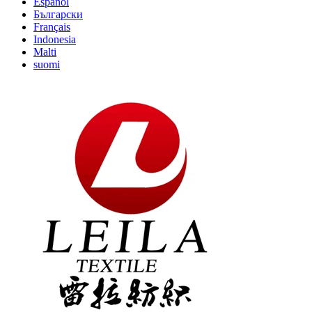
Español
Български
Français
Indonesia
Malti
suomi