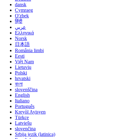
dansk
Cymraeg
O'zbek
हिंदी
عربي
Ελληνικά
Norsk
日本語
România limbi
Eesti
Việt Nam
Lietuvių
Polski
hrvatski
বাংলা
slovenščina
English
Italiano
Português
Kreyòl Ayisyen
Türkçe
Latviešu
slovenčina
Srbija jezik (latinica)