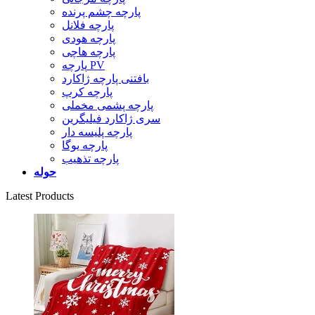
پارچه چشم پرنده
پارچه فلانل
پارچه هودی
پارچه هاچی
پارچه PV
بافتنی پارچه ژاکارد
پارچه کرپ
پارچه پشمی مخملی
سری ژاکارد فیلیگرین
پارچه پلیسه دار
پارچه یوگا
پارچه تذهیب
حوله
Latest Products