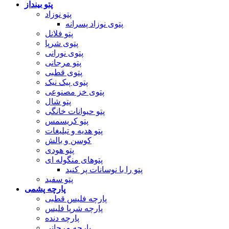
پتو بینداز
پتو نوزاد
پتوی نوزاد پسرانه
پتو فلانل
پتوی شرپا
پتوی نورانی
پتو مرجانی
پتوی قطبی
پتوی پیک نیک
پتوی خز مصنوعی
پتو شال
پتو حیوانات خانگی
پتو کریسمس
پتو هدیه و تبلیغات
کوسن و بالش
پتو هودی
پتوهای منگوله ای
پتو را با نوسانات پر کنید
پتو سفید
پارچه پشمی
پارچه فلیس قطبی
پارچه شرپا فلیس
پارچه دنده
پارچه مرجانی