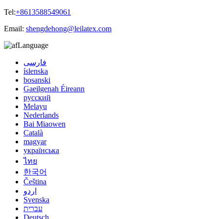
Tel:
+8613588549061
Email:
shengdehong@leilatex.com
Language
فارسی
íslenska
bosanski
Gaeilgenah Éireann
русский
Melayu
Nederlands
Bai Miaowen
Català
magyar
українська
ไทย
한국어
Čeština
اردو
Svenska
עברית
Deutsch