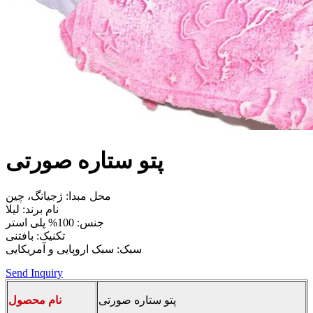
پتو ستاره صورتی
محل مبدا: ژجیانگ، چین
نام برند: لیلا
جنس: 100% پلی استر
تکنیک: بافتنی
سبک: سبک اروپایی و آمریکایی
Send Inquiry
پتو ستاره صورتی
نام محصول