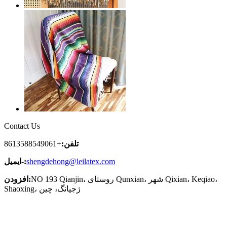
Contact Us
تلفن:
+8613588549061
shengdehong@leilatex.com
ایمیل-:
NO 193 Qianjin، روستای Qunxian، شهر Qixian، Keqiao،
افزودن:
Shaoxing، ژجیانگ، چین