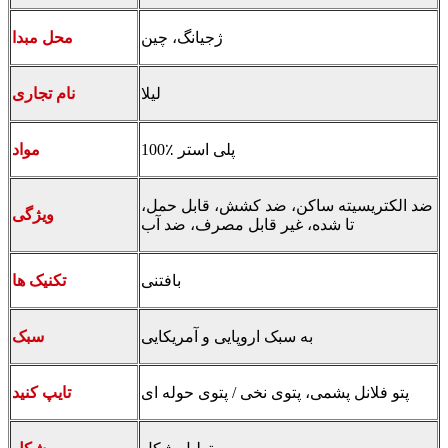
ژجیانگ، چین
محل مبدا
لیلا
نام تجاری
100٪ پلی استر
مواد
ضد الکتریسیته ساکن، ضد کشش، قابل حمل،
ویژگی
تا شده، غیر قابل مصرف، ضد آب
بافتنی
تکنیک ها
به سبک اروپایی و آمریکایی
سبک
پتو فلانل پشمی، پتوی نخی / پتوی حوله ای
تایپ کنید