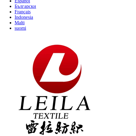
Español
Български
Français
Indonesia
Malti
suomi