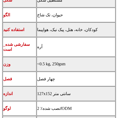
مستطیل شکل
شکل
حیوان، تک شاخ
الگو
کودکان، خانه، هتل، پیک نیک، هواپیما
استفاده کنید
_سفارشی شده
آره
است
<0.5 kg, 250gsm
وزن
چهار فصل
فصل
127x152 سانتی متر
اندازه
نصب شده٪ 2fODM
لوگو