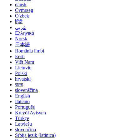
dansk
Cymraeg
O'zbek
हिंदी
عربي
Ελληνικά
Norsk
日本語
România limbi
Eesti
Việt Nam
Lietuvių
Polski
hrvatski
বাংলা
slovenščina
English
Italiano
Português
Kreyòl Ayisyen
Türkçe
Latviešu
slovenčina
Srbija jezik (latinica)