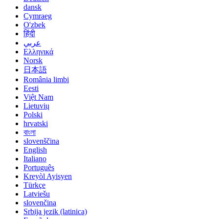
dansk
Cymraeg
O'zbek
हिंदी
عربي
Ελληνικά
Norsk
日本語
România limbi
Eesti
Việt Nam
Lietuvių
Polski
hrvatski
বাংলা
slovenščina
English
Italiano
Português
Kreyòl Ayisyen
Türkçe
Latviešu
slovenčina
Srbija jezik (latinica)