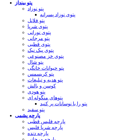
پتو بینداز
پتو نوزاد
پتوی نوزاد پسرانه
پتو فلانل
پتوی شرپا
پتوی نورانی
پتو مرجانی
پتوی قطبی
پتوی پیک نیک
پتوی خز مصنوعی
پتو شال
پتو حیوانات خانگی
پتو کریسمس
پتو هدیه و تبلیغات
کوسن و بالش
پتو هودی
پتوهای منگوله ای
پتو را با نوسانات پر کنید
پتو سفید
پارچه پشمی
پارچه فلیس قطبی
پارچه شرپا فلیس
پارچه دنده
پارچه مرجانی