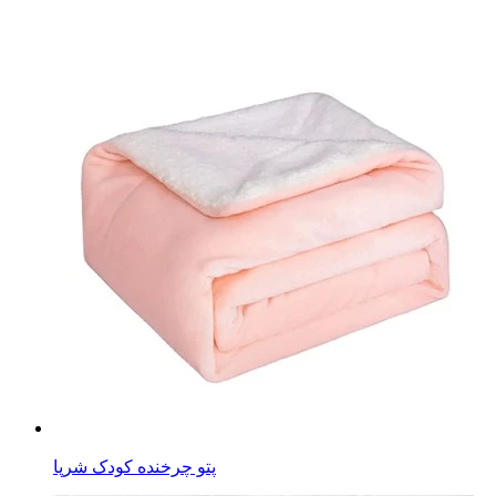
پتو چرخنده کودک شرپا