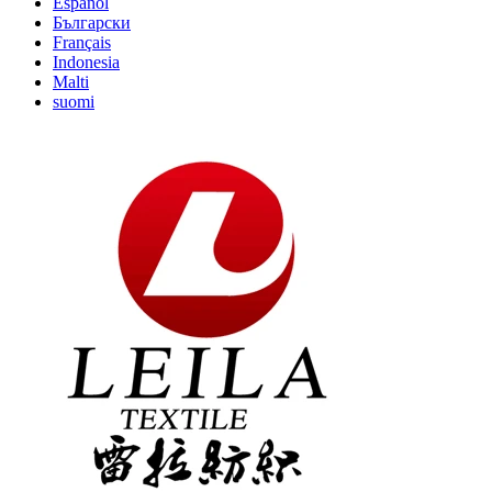
Español
Български
Français
Indonesia
Malti
suomi