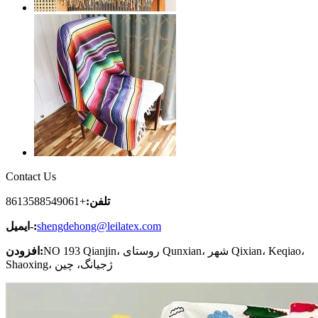
Contact Us
تلفن:
+8613588549061
shengdehong@leilatex.com
ایمیل-:
NO 193 Qianjin، روستای Qunxian، شهر Qixian، Keqiao،
افزودن:
Shaoxing، ژجیانگ، چین