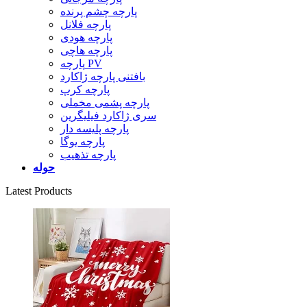
پارچه چشم پرنده
پارچه فلانل
پارچه هودی
پارچه هاچی
پارچه PV
بافتنی پارچه ژاکارد
پارچه کرپ
پارچه پشمی مخملی
سری ژاکارد فیلیگرین
پارچه پلیسه دار
پارچه یوگا
پارچه تذهیب
حوله
Latest Products