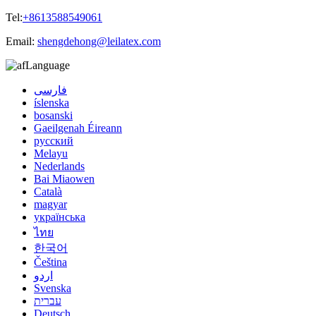
Tel:
+8613588549061
Email:
shengdehong@leilatex.com
Language
فارسی
íslenska
bosanski
Gaeilgenah Éireann
русский
Melayu
Nederlands
Bai Miaowen
Català
magyar
українська
ไทย
한국어
Čeština
اردو
Svenska
עברית
Deutsch