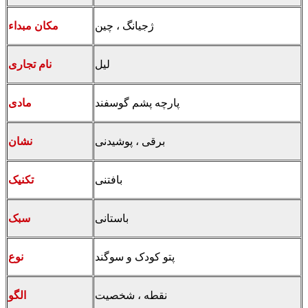
ژجیانگ ، چین
مکان مبداء
لیل
نام تجاری
پارچه پشم گوسفند
مادی
برقی ، پوشیدنی
نشان
بافتنی
تکنیک
باستانی
سبک
پتو کودک و سوگند
نوع
نقطه ، شخصیت
الگو