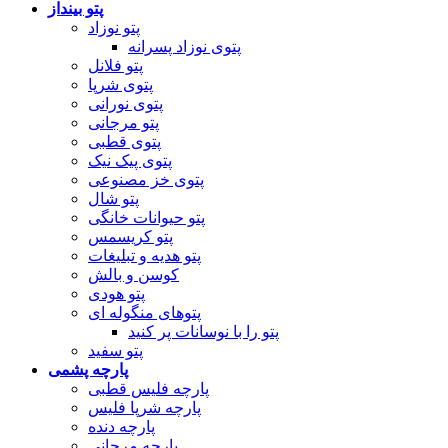
پتو بینداز
پتو نوزاد
پتوی نوزاد پسرانه
پتو فلانل
پتوی شرپا
پتوی نورانی
پتو مرجانی
پتوی قطبی
پتوی پیک نیک
پتوی خز مصنوعی
پتو شال
پتو حیوانات خانگی
پتو کریسمس
پتو هدیه و تبلیغات
کوسن و بالش
پتو هودی
پتوهای منگوله ای
پتو را با نوسانات پر کنید
پتو سفید
پارچه پشمی
پارچه فلیس قطبی
پارچه شرپا فلیس
پارچه دنده
پارچه مرجانی