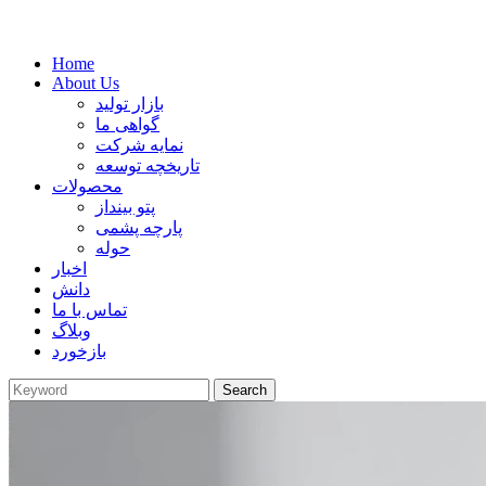
Home
About Us
بازار تولید
گواهی ما
نمایه شرکت
تاریخچه توسعه
محصولات
پتو بینداز
پارچه پشمی
حوله
اخبار
دانش
تماس با ما
وبلاگ
بازخورد