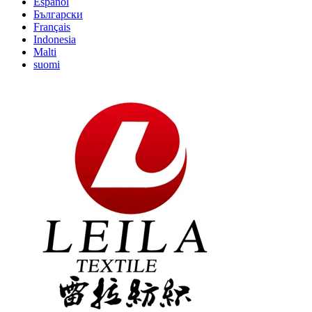
Español
Български
Français
Indonesia
Malti
suomi