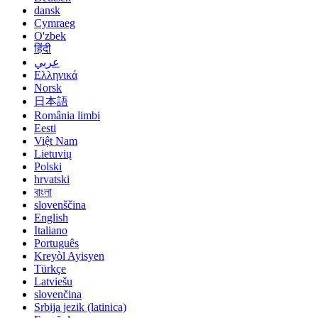
dansk
Cymraeg
O'zbek
हिंदी
عربي
Ελληνικά
Norsk
日本語
România limbi
Eesti
Việt Nam
Lietuvių
Polski
hrvatski
বাংলা
slovenščina
English
Italiano
Português
Kreyòl Ayisyen
Türkçe
Latviešu
slovenčina
Srbija jezik (latinica)