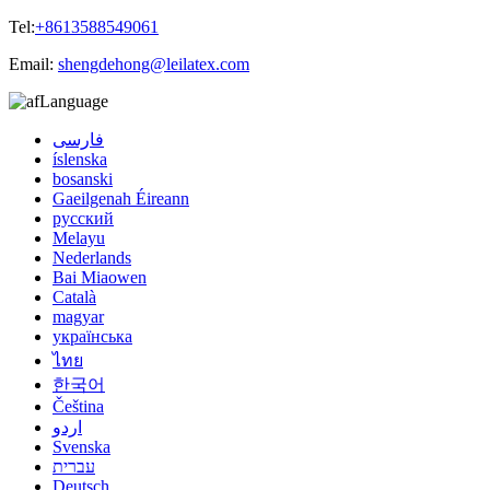
Tel:
+8613588549061
Email:
shengdehong@leilatex.com
Language
فارسی
íslenska
bosanski
Gaeilgenah Éireann
русский
Melayu
Nederlands
Bai Miaowen
Català
magyar
українська
ไทย
한국어
Čeština
اردو
Svenska
עברית
Deutsch