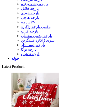
پارچه چشم پرنده
پارچه فلانل
پارچه هودی
پارچه هاچی
پارچه PV
بافتنی پارچه ژاکارد
پارچه کرپ
پارچه پشمی مخملی
سری ژاکارد فیلیگرین
پارچه پلیسه دار
پارچه یوگا
پارچه تذهیب
حوله
Latest Products