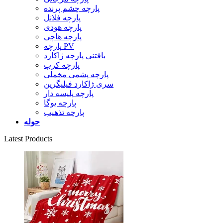
پارچه چشم پرنده
پارچه فلانل
پارچه هودی
پارچه هاچی
پارچه PV
بافتنی پارچه ژاکارد
پارچه کرپ
پارچه پشمی مخملی
سری ژاکارد فیلیگرین
پارچه پلیسه دار
پارچه یوگا
پارچه تذهیب
حوله
Latest Products