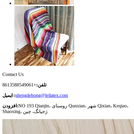
Contact Us
تلفن:
+8613588549061
shengdehong@leilatex.com
ایمیل-:
NO 193 Qianjin، روستای Qunxian، شهر Qixian، Keqiao،
افزودن:
Shaoxing، ژجیانگ، چین