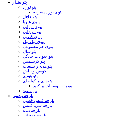
پتو بینداز
پتو نوزاد
پتوی نوزاد پسرانه
پتو فلانل
پتوی شرپا
پتوی نورانی
پتو مرجانی
پتوی قطبی
پتوی پیک نیک
پتوی خز مصنوعی
پتو شال
پتو حیوانات خانگی
پتو کریسمس
پتو هدیه و تبلیغات
کوسن و بالش
پتو هودی
پتوهای منگوله ای
پتو را با نوسانات پر کنید
پتو سفید
پارچه پشمی
پارچه فلیس قطبی
پارچه شرپا فلیس
پارچه دنده
پارچه مرجانی