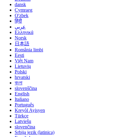
dansk
Cymraeg
O'zbek
हिंदी
عربي
Ελληνικά
Norsk
日本語
România limbi
Eesti
Việt Nam
Lietuvių
Polski
hrvatski
বাংলা
slovenščina
English
Italiano
Português
Kreyòl Ayisyen
Türkçe
Latviešu
slovenčina
Srbija jezik (latinica)