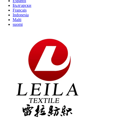
Español
Български
Français
Indonesia
Malti
suomi