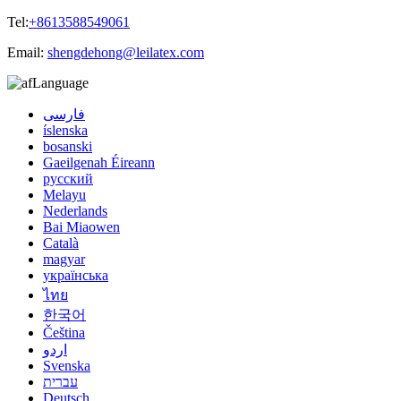
Tel:
+8613588549061
Email:
shengdehong@leilatex.com
Language
فارسی
íslenska
bosanski
Gaeilgenah Éireann
русский
Melayu
Nederlands
Bai Miaowen
Català
magyar
українська
ไทย
한국어
Čeština
اردو
Svenska
עברית
Deutsch