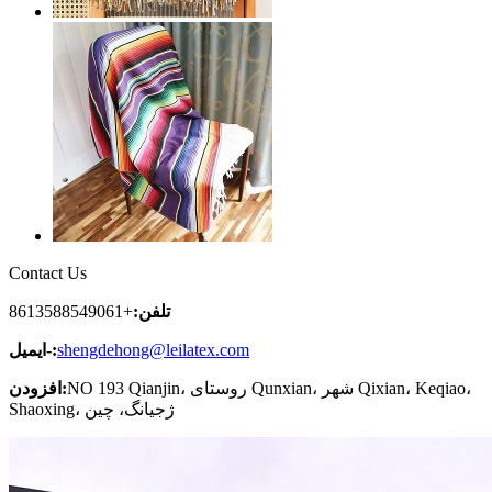
Contact Us
تلفن:
+8613588549061
shengdehong@leilatex.com
ایمیل-:
NO 193 Qianjin، روستای Qunxian، شهر Qixian، Keqiao،
افزودن:
Shaoxing، ژجیانگ، چین