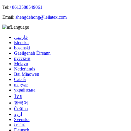
Tel:
+8613588549061
Email:
shengdehong@leilatex.com
Language
فارسی
íslenska
bosanski
Gaeilgenah Éireann
русский
Melayu
Nederlands
Bai Miaowen
Català
magyar
українська
ไทย
한국어
Čeština
اردو
Svenska
עברית
Deutsch