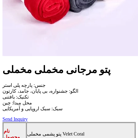
پتو مرجانی مخملی مخملی
جنس: پارچه پلی استر
الگو: جشنواره، بی پایان، جامد، کارتون
تکنیک: بافتنی
محل مبدا: چین
سبک: سبک اروپایی و آمریکایی
Send Inquiry
نام
پتو پشمی مخملی Velet Coral
محصول