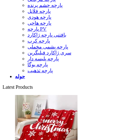
پارچه چشم پرنده
پارچه فلانل
پارچه هودی
پارچه هاچی
پارچه PV
بافتنی پارچه ژاکارد
پارچه کرپ
پارچه پشمی مخملی
سری ژاکارد فیلیگرین
پارچه پلیسه دار
پارچه یوگا
پارچه تذهیب
حوله
Latest Products