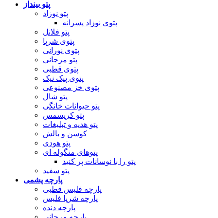
پتو بینداز
پتو نوزاد
پتوی نوزاد پسرانه
پتو فلانل
پتوی شرپا
پتوی نورانی
پتو مرجانی
پتوی قطبی
پتوی پیک نیک
پتوی خز مصنوعی
پتو شال
پتو حیوانات خانگی
پتو کریسمس
پتو هدیه و تبلیغات
کوسن و بالش
پتو هودی
پتوهای منگوله ای
پتو را با نوسانات پر کنید
پتو سفید
پارچه پشمی
پارچه فلیس قطبی
پارچه شرپا فلیس
پارچه دنده
پارچه مرجانی