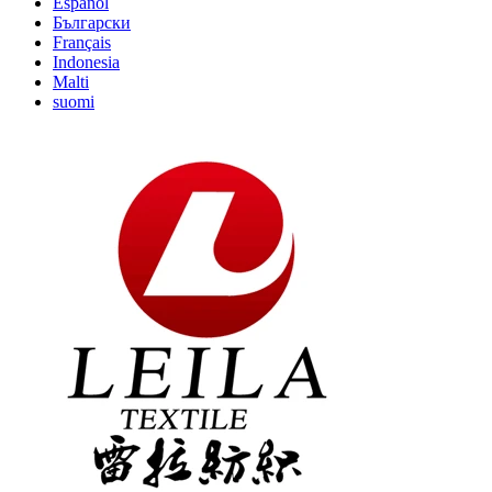
Español
Български
Français
Indonesia
Malti
suomi