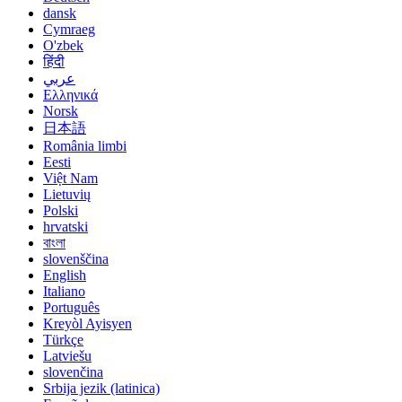
dansk
Cymraeg
O'zbek
हिंदी
عربي
Ελληνικά
Norsk
日本語
România limbi
Eesti
Việt Nam
Lietuvių
Polski
hrvatski
বাংলা
slovenščina
English
Italiano
Português
Kreyòl Ayisyen
Türkçe
Latviešu
slovenčina
Srbija jezik (latinica)