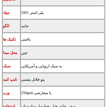
100٪ پلی استر
مواد
جامد
الگو
بافتنی
تکنیک ها
چین
محل مبدا
به سبک اروپایی و آمریکایی
سبک
پتو فلانل پشمی
تایپ کنید
250gsm یا سفارشی
وزن
سفر، خانه، هتل، هواپیما، بیمارستان
استفاده