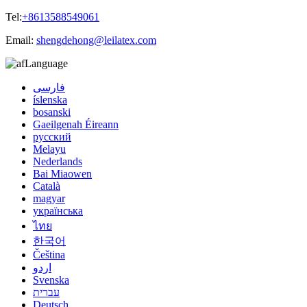
Tel:
+8613588549061
Email:
shengdehong@leilatex.com
Language
فارسی
íslenska
bosanski
Gaeilgenah Éireann
русский
Melayu
Nederlands
Bai Miaowen
Català
magyar
українська
ไทย
한국어
Čeština
اردو
Svenska
עברית
Deutsch