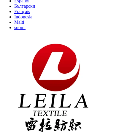
Español
Български
Français
Indonesia
Malti
suomi