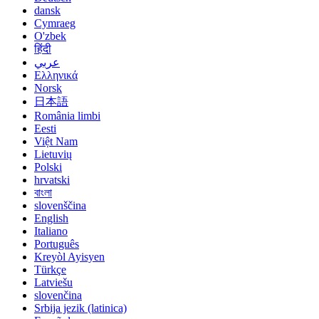
dansk
Cymraeg
O'zbek
हिंदी
عربي
Ελληνικά
Norsk
日本語
România limbi
Eesti
Việt Nam
Lietuvių
Polski
hrvatski
বাংলা
slovenščina
English
Italiano
Português
Kreyòl Ayisyen
Türkçe
Latviešu
slovenčina
Srbija jezik (latinica)