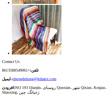
Contact Us
تلفن:
+8613588549061
shengdehong@leilatex.com
ایمیل-:
NO 193 Qianjin، روستای Qunxian، شهر Qixian، Keqiao،
افزودن:
Shaoxing، ژجیانگ، چین