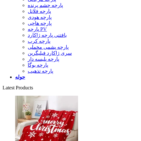
پارچه چشم پرنده
پارچه فلانل
پارچه هودی
پارچه هاچی
پارچه PV
بافتنی پارچه ژاکارد
پارچه کرپ
پارچه پشمی مخملی
سری ژاکارد فیلیگرین
پارچه پلیسه دار
پارچه یوگا
پارچه تذهیب
حوله
Latest Products