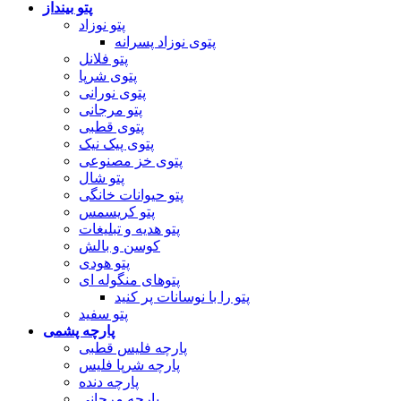
پتو بینداز
پتو نوزاد
پتوی نوزاد پسرانه
پتو فلانل
پتوی شرپا
پتوی نورانی
پتو مرجانی
پتوی قطبی
پتوی پیک نیک
پتوی خز مصنوعی
پتو شال
پتو حیوانات خانگی
پتو کریسمس
پتو هدیه و تبلیغات
کوسن و بالش
پتو هودی
پتوهای منگوله ای
پتو را با نوسانات پر کنید
پتو سفید
پارچه پشمی
پارچه فلیس قطبی
پارچه شرپا فلیس
پارچه دنده
پارچه مرجانی