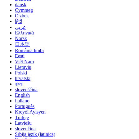
dansk
Cymraeg
O'zbek
हिंदी
عربي
Ελληνικά
Norsk
日本語
România limbi
Eesti
Việt Nam
Lietuvių
Polski
hrvatski
বাংলা
slovenščina
English
Italiano
Português
Kreyòl Ayisyen
Türkçe
Latviešu
slovenčina
Srbija jezik (latinica)