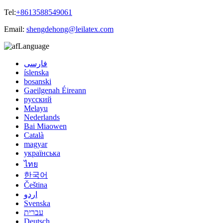
Tel:
+8613588549061
Email:
shengdehong@leilatex.com
Language
فارسی
íslenska
bosanski
Gaeilgenah Éireann
русский
Melayu
Nederlands
Bai Miaowen
Català
magyar
українська
ไทย
한국어
Čeština
اردو
Svenska
עברית
Deutsch