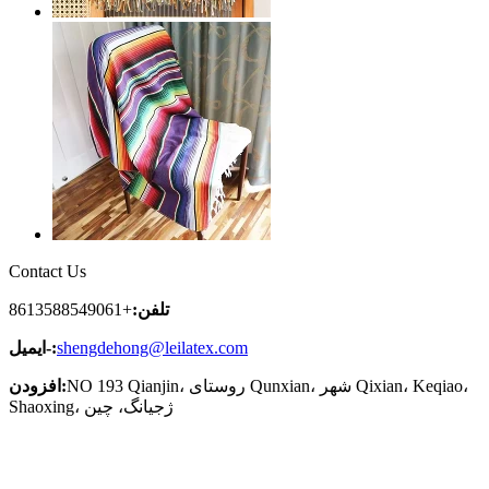
Contact Us
تلفن:
+8613588549061
shengdehong@leilatex.com
ایمیل-:
NO 193 Qianjin، روستای Qunxian، شهر Qixian، Keqiao،
افزودن:
Shaoxing، ژجیانگ، چین