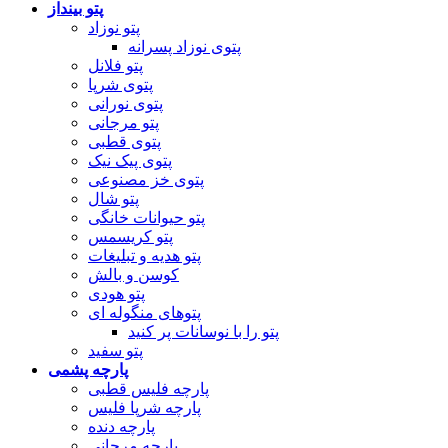
پتو بینداز
پتو نوزاد
پتوی نوزاد پسرانه
پتو فلانل
پتوی شرپا
پتوی نورانی
پتو مرجانی
پتوی قطبی
پتوی پیک نیک
پتوی خز مصنوعی
پتو شال
پتو حیوانات خانگی
پتو کریسمس
پتو هدیه و تبلیغات
کوسن و بالش
پتو هودی
پتوهای منگوله ای
پتو را با نوسانات پر کنید
پتو سفید
پارچه پشمی
پارچه فلیس قطبی
پارچه شرپا فلیس
پارچه دنده
پارچه مرجانی