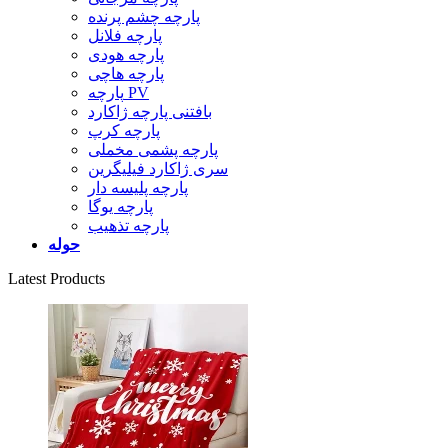
پارچه چشم پرنده
پارچه فلانل
پارچه هودی
پارچه هاچی
پارچه PV
بافتنی پارچه ژاکارد
پارچه کرپ
پارچه پشمی مخملی
سری ژاکارد فیلیگرین
پارچه پلیسه دار
پارچه یوگا
پارچه تذهیب
حوله
Latest Products