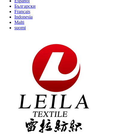
Español
Български
Français
Indonesia
Malti
suomi