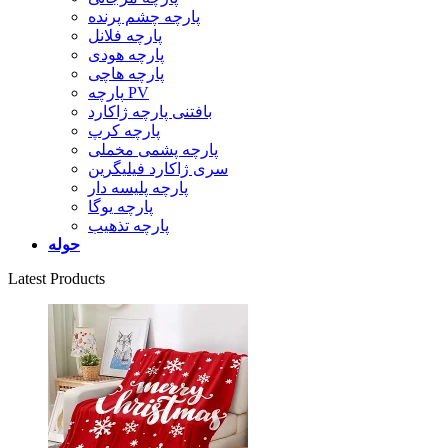
پارچه چشم پرنده
پارچه فلانل
پارچه هودی
پارچه هاچی
پارچه PV
بافتنی پارچه ژاکارد
پارچه کرپ
پارچه پشمی مخملی
سری ژاکارد فیلیگرین
پارچه پلیسه دار
پارچه یوگا
پارچه تذهیب
حوله
Latest Products