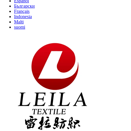
Español
Български
Français
Indonesia
Malti
suomi