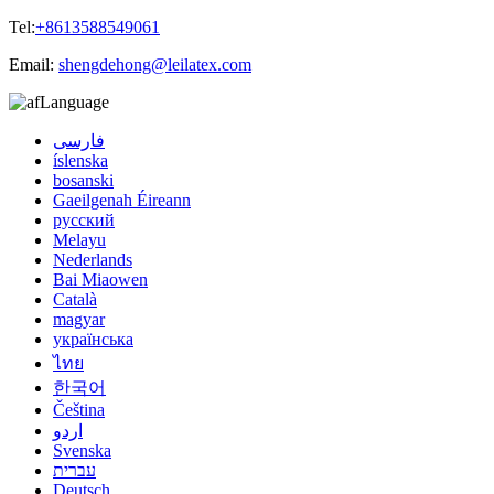
Tel:
+8613588549061
Email:
shengdehong@leilatex.com
Language
فارسی
íslenska
bosanski
Gaeilgenah Éireann
русский
Melayu
Nederlands
Bai Miaowen
Català
magyar
українська
ไทย
한국어
Čeština
اردو
Svenska
עברית
Deutsch