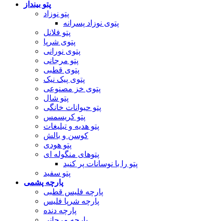
پتو بینداز
پتو نوزاد
پتوی نوزاد پسرانه
پتو فلانل
پتوی شرپا
پتوی نورانی
پتو مرجانی
پتوی قطبی
پتوی پیک نیک
پتوی خز مصنوعی
پتو شال
پتو حیوانات خانگی
پتو کریسمس
پتو هدیه و تبلیغات
کوسن و بالش
پتو هودی
پتوهای منگوله ای
پتو را با نوسانات پر کنید
پتو سفید
پارچه پشمی
پارچه فلیس قطبی
پارچه شرپا فلیس
پارچه دنده
پارچه مرجانی