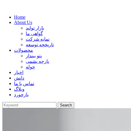
Home
About Us
بازار تولید
گواهی ما
نمایه شرکت
تاریخچه توسعه
محصولات
پتو بینداز
پارچه پشمی
حوله
اخبار
دانش
تماس با ما
وبلاگ
بازخورد