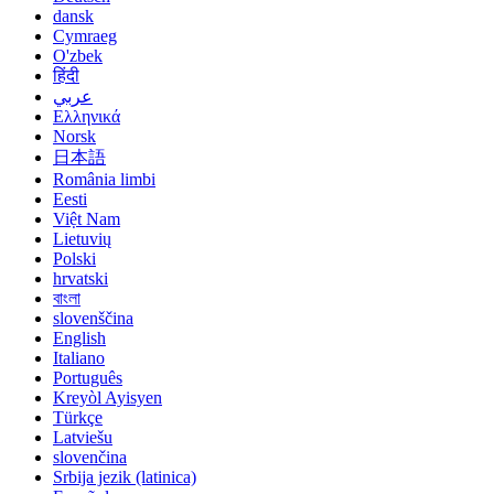
dansk
Cymraeg
O'zbek
हिंदी
عربي
Ελληνικά
Norsk
日本語
România limbi
Eesti
Việt Nam
Lietuvių
Polski
hrvatski
বাংলা
slovenščina
English
Italiano
Português
Kreyòl Ayisyen
Türkçe
Latviešu
slovenčina
Srbija jezik (latinica)