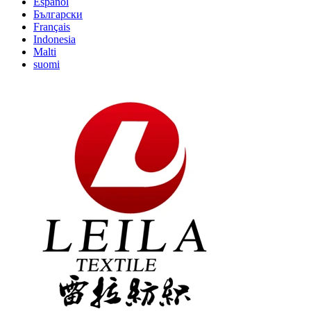
Español
Български
Français
Indonesia
Malti
suomi