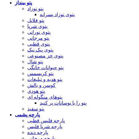
پتو بینداز
پتو نوزاد
پتوی نوزاد پسرانه
پتو فلانل
پتوی شرپا
پتوی نورانی
پتو مرجانی
پتوی قطبی
پتوی پیک نیک
پتوی خز مصنوعی
پتو شال
پتو حیوانات خانگی
پتو کریسمس
پتو هدیه و تبلیغات
کوسن و بالش
پتو هودی
پتوهای منگوله ای
پتو را با نوسانات پر کنید
پتو سفید
پارچه پشمی
پارچه فلیس قطبی
پارچه شرپا فلیس
پارچه دنده
پارچه مرجانی