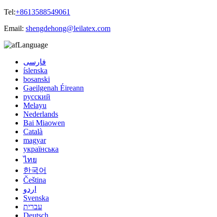
Tel:
+8613588549061
Email:
shengdehong@leilatex.com
Language
فارسی
íslenska
bosanski
Gaeilgenah Éireann
русский
Melayu
Nederlands
Bai Miaowen
Català
magyar
українська
ไทย
한국어
Čeština
اردو
Svenska
עברית
Deutsch