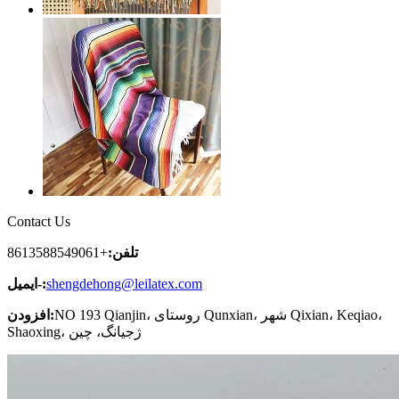
Contact Us
تلفن:
+8613588549061
shengdehong@leilatex.com
ایمیل-:
NO 193 Qianjin، روستای Qunxian، شهر Qixian، Keqiao،
افزودن:
Shaoxing، ژجیانگ، چین