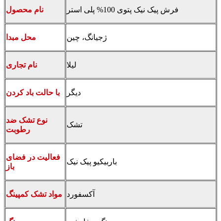
فرش پیک نیک پتوی 100% پلی استر
نام محصول
ژجیانگ، چین
محل مبدا
لیلا
نام تجاری
دیگر
با حالت باد کردن
نوع تشک ضد
تشک
رطوبت
فعالیت در فضای
باربیکیو پیک نیک
باز
آکسفورد
مواد تشک کمپینگ