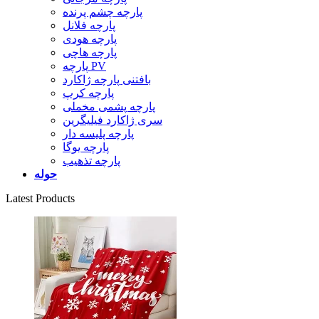
پارچه چشم پرنده
پارچه فلانل
پارچه هودی
پارچه هاچی
پارچه PV
بافتنی پارچه ژاکارد
پارچه کرپ
پارچه پشمی مخملی
سری ژاکارد فیلیگرین
پارچه پلیسه دار
پارچه یوگا
پارچه تذهیب
حوله
Latest Products