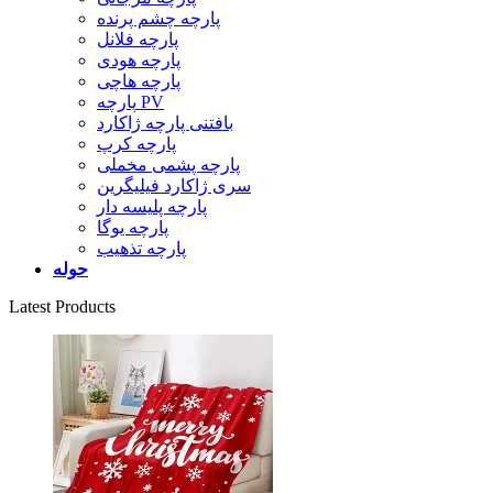
پارچه چشم پرنده
پارچه فلانل
پارچه هودی
پارچه هاچی
پارچه PV
بافتنی پارچه ژاکارد
پارچه کرپ
پارچه پشمی مخملی
سری ژاکارد فیلیگرین
پارچه پلیسه دار
پارچه یوگا
پارچه تذهیب
حوله
Latest Products