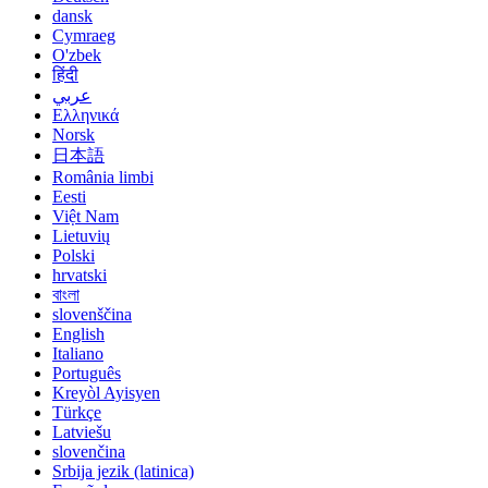
dansk
Cymraeg
O'zbek
हिंदी
عربي
Ελληνικά
Norsk
日本語
România limbi
Eesti
Việt Nam
Lietuvių
Polski
hrvatski
বাংলা
slovenščina
English
Italiano
Português
Kreyòl Ayisyen
Türkçe
Latviešu
slovenčina
Srbija jezik (latinica)