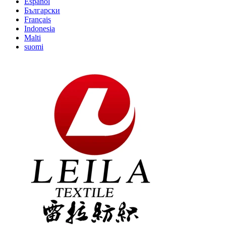
Español
Български
Français
Indonesia
Malti
suomi