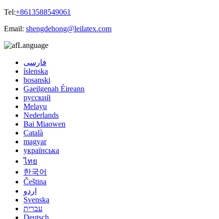
Tel:
+8613588549061
Email:
shengdehong@leilatex.com
Language
فارسی
íslenska
bosanski
Gaeilgenah Éireann
русский
Melayu
Nederlands
Bai Miaowen
Català
magyar
українська
ไทย
한국어
Čeština
اردو
Svenska
עברית
Deutsch