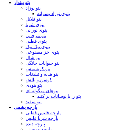
پتو بینداز
پتو نوزاد
پتوی نوزاد پسرانه
پتو فلانل
پتوی شرپا
پتوی نورانی
پتو مرجانی
پتوی قطبی
پتوی پیک نیک
پتوی خز مصنوعی
پتو شال
پتو حیوانات خانگی
پتو کریسمس
پتو هدیه و تبلیغات
کوسن و بالش
پتو هودی
پتوهای منگوله ای
پتو را با نوسانات پر کنید
پتو سفید
پارچه پشمی
پارچه فلیس قطبی
پارچه شرپا فلیس
پارچه دنده
پارچه مرجانی