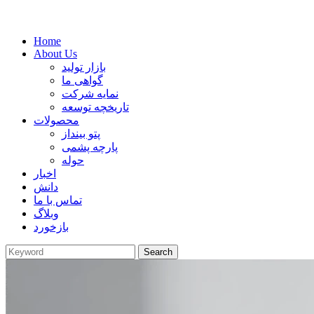
Home
About Us
بازار تولید
گواهی ما
نمایه شرکت
تاریخچه توسعه
محصولات
پتو بینداز
پارچه پشمی
حوله
اخبار
دانش
تماس با ما
وبلاگ
بازخورد