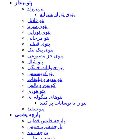
پتو بینداز
پتو نوزاد
پتوی نوزاد پسرانه
پتو فلانل
پتوی شرپا
پتوی نورانی
پتو مرجانی
پتوی قطبی
پتوی پیک نیک
پتوی خز مصنوعی
پتو شال
پتو حیوانات خانگی
پتو کریسمس
پتو هدیه و تبلیغات
کوسن و بالش
پتو هودی
پتوهای منگوله ای
پتو را با نوسانات پر کنید
پتو سفید
پارچه پشمی
پارچه فلیس قطبی
پارچه شرپا فلیس
پارچه دنده
پارچه مرجانی