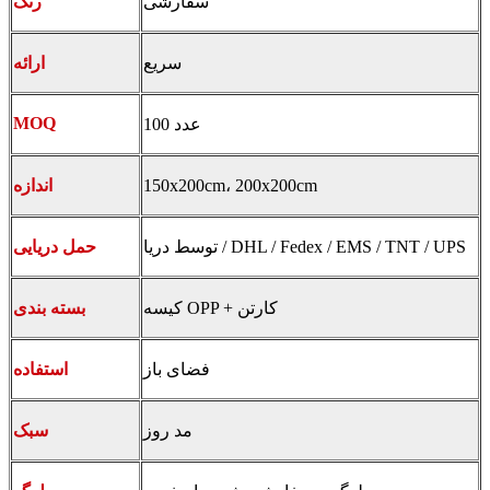
سفارشی
رنگ
سریع
ارائه
MOQ
100 عدد
150x200cm، 200x200cm
اندازه
توسط دریا / DHL / Fedex / EMS / TNT / UPS
حمل دریایی
کیسه OPP + کارتن
بسته بندی
فضای باز
استفاده
مد روز
سبک