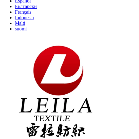
Español
Български
Français
Indonesia
Malti
suomi