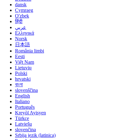
dansk
Cymraeg
O'zbek
हिंदी
عربي
Ελληνικά
Norsk
日本語
România limbi
Eesti
Việt Nam
Lietuvių
Polski
hrvatski
বাংলা
slovenščina
English
Italiano
Português
Kreyòl Ayisyen
Türkçe
Latviešu
slovenčina
Srbija jezik (latinica)