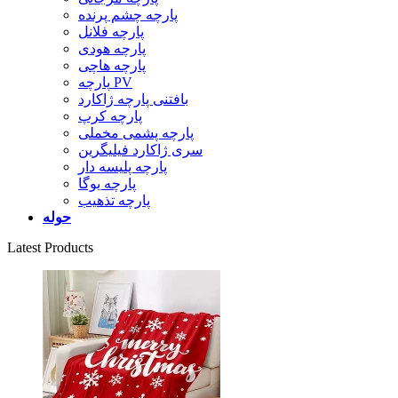
پارچه چشم پرنده
پارچه فلانل
پارچه هودی
پارچه هاچی
پارچه PV
بافتنی پارچه ژاکارد
پارچه کرپ
پارچه پشمی مخملی
سری ژاکارد فیلیگرین
پارچه پلیسه دار
پارچه یوگا
پارچه تذهیب
حوله
Latest Products