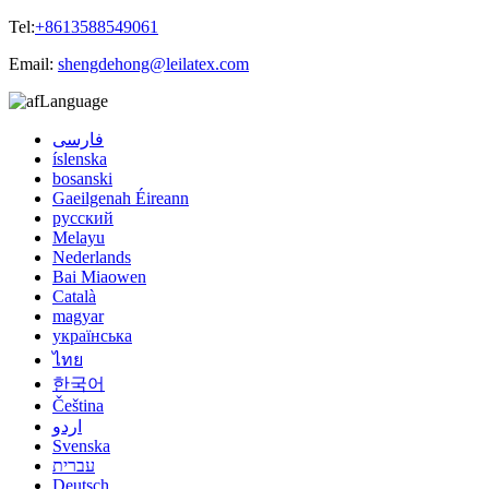
Tel:
+8613588549061
Email:
shengdehong@leilatex.com
Language
فارسی
íslenska
bosanski
Gaeilgenah Éireann
русский
Melayu
Nederlands
Bai Miaowen
Català
magyar
українська
ไทย
한국어
Čeština
اردو
Svenska
עברית
Deutsch