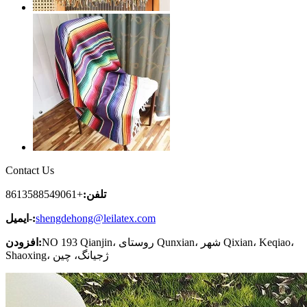
Contact Us
تلفن:
+8613588549061
shengdehong@leilatex.com
ایمیل-:
NO 193 Qianjin، روستای Qunxian، شهر Qixian، Keqiao،
افزودن:
Shaoxing، ژجیانگ، چین