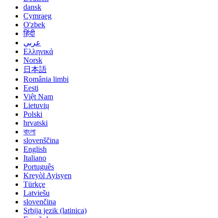
dansk
Cymraeg
O'zbek
हिंदी
عربي
Ελληνικά
Norsk
日本語
România limbi
Eesti
Việt Nam
Lietuvių
Polski
hrvatski
বাংলা
slovenščina
English
Italiano
Português
Kreyòl Ayisyen
Türkçe
Latviešu
slovenčina
Srbija jezik (latinica)