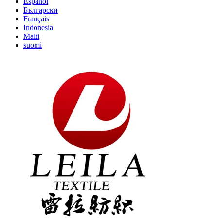
Español
Български
Français
Indonesia
Malti
suomi