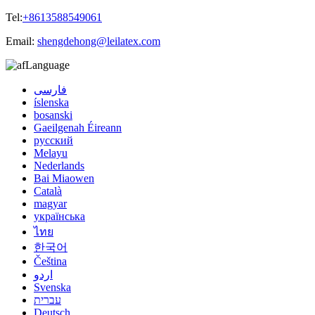
Tel:
+8613588549061
Email:
shengdehong@leilatex.com
Language
فارسی
íslenska
bosanski
Gaeilgenah Éireann
русский
Melayu
Nederlands
Bai Miaowen
Català
magyar
українська
ไทย
한국어
Čeština
اردو
Svenska
עברית
Deutsch