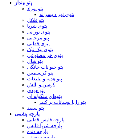
پتو بینداز
پتو نوزاد
پتوی نوزاد پسرانه
پتو فلانل
پتوی شرپا
پتوی نورانی
پتو مرجانی
پتوی قطبی
پتوی پیک نیک
پتوی خز مصنوعی
پتو شال
پتو حیوانات خانگی
پتو کریسمس
پتو هدیه و تبلیغات
کوسن و بالش
پتو هودی
پتوهای منگوله ای
پتو را با نوسانات پر کنید
پتو سفید
پارچه پشمی
پارچه فلیس قطبی
پارچه شرپا فلیس
پارچه دنده
پارچه مرجانی