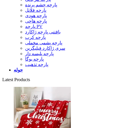
پارچه چشم پرنده
پارچه فلانل
پارچه هودی
پارچه هاچی
پارچه PV
بافتنی پارچه ژاکارد
پارچه کرپ
پارچه پشمی مخملی
سری ژاکارد فیلیگرین
پارچه پلیسه دار
پارچه یوگا
پارچه تذهیب
حوله
Latest Products