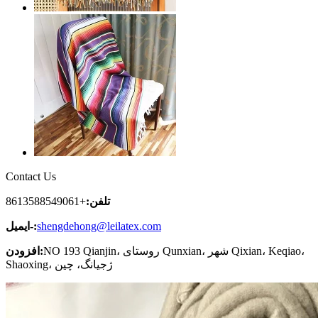
Contact Us
تلفن:
+8613588549061
shengdehong@leilatex.com
ایمیل-:
NO 193 Qianjin، روستای Qunxian، شهر Qixian، Keqiao،
افزودن:
Shaoxing، ژجیانگ، چین