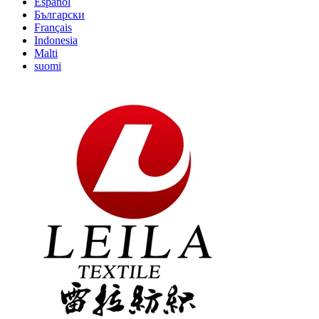
Español
Български
Français
Indonesia
Malti
suomi