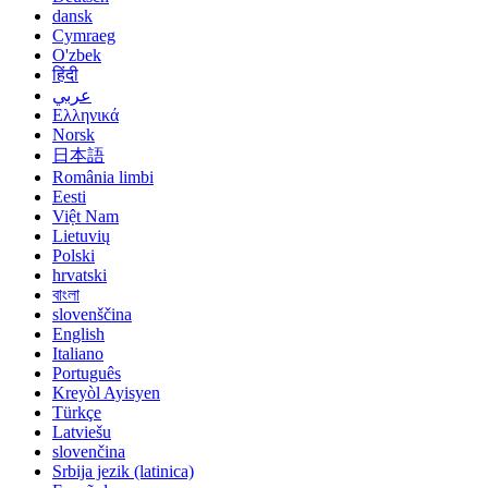
dansk
Cymraeg
O'zbek
हिंदी
عربي
Ελληνικά
Norsk
日本語
România limbi
Eesti
Việt Nam
Lietuvių
Polski
hrvatski
বাংলা
slovenščina
English
Italiano
Português
Kreyòl Ayisyen
Türkçe
Latviešu
slovenčina
Srbija jezik (latinica)