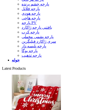
پارچه چشم پرنده
پارچه فلانل
پارچه هودی
پارچه هاچی
پارچه PV
بافتنی پارچه ژاکارد
پارچه کرپ
پارچه پشمی مخملی
سری ژاکارد فیلیگرین
پارچه پلیسه دار
پارچه یوگا
پارچه تذهیب
حوله
Latest Products