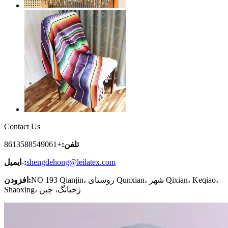
Contact Us
تلفن:
+8613588549061
shengdehong@leilatex.com
ایمیل-:
NO 193 Qianjin، روستای Qunxian، شهر Qixian، Keqiao،
افزودن:
Shaoxing، ژجیانگ، چین