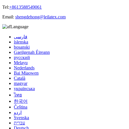
Tel:
+8613588549061
Email:
shengdehong@leilatex.com
Language
فارسی
íslenska
bosanski
Gaeilgenah Éireann
русский
Melayu
Nederlands
Bai Miaowen
Català
magyar
українська
ไทย
한국어
Čeština
اردو
Svenska
עברית
Deutsch