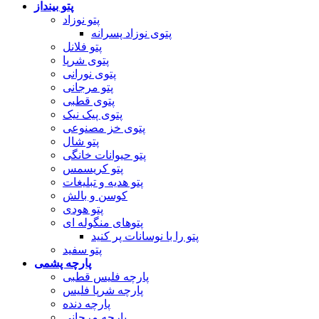
پتو بینداز
پتو نوزاد
پتوی نوزاد پسرانه
پتو فلانل
پتوی شرپا
پتوی نورانی
پتو مرجانی
پتوی قطبی
پتوی پیک نیک
پتوی خز مصنوعی
پتو شال
پتو حیوانات خانگی
پتو کریسمس
پتو هدیه و تبلیغات
کوسن و بالش
پتو هودی
پتوهای منگوله ای
پتو را با نوسانات پر کنید
پتو سفید
پارچه پشمی
پارچه فلیس قطبی
پارچه شرپا فلیس
پارچه دنده
پارچه مرجانی