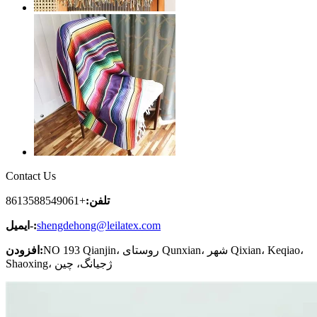
Contact Us
تلفن:
+8613588549061
shengdehong@leilatex.com
ایمیل-:
NO 193 Qianjin، روستای Qunxian، شهر Qixian، Keqiao،
افزودن:
Shaoxing، ژجیانگ، چین