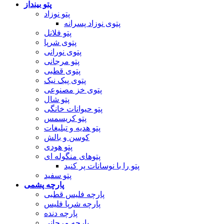
پتو بینداز
پتو نوزاد
پتوی نوزاد پسرانه
پتو فلانل
پتوی شرپا
پتوی نورانی
پتو مرجانی
پتوی قطبی
پتوی پیک نیک
پتوی خز مصنوعی
پتو شال
پتو حیوانات خانگی
پتو کریسمس
پتو هدیه و تبلیغات
کوسن و بالش
پتو هودی
پتوهای منگوله ای
پتو را با نوسانات پر کنید
پتو سفید
پارچه پشمی
پارچه فلیس قطبی
پارچه شرپا فلیس
پارچه دنده
پارچه مرجانی