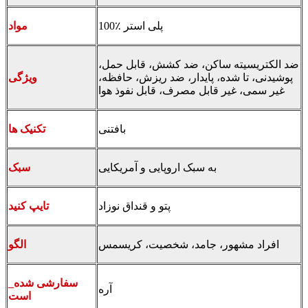
100٪ پلی استر
مواد
ضد الکتریسیته ساکن، ضد کشش، قابل حمل،
پوشیدنی، تا شده، پایدار، ضد ریزش، حافظه،
ویژگی
غیر سمی، غیر قابل مصرف، قابل نفوذ هوا
بافتنی
تکنیک ها
به سبک اروپایی و آمریکایی
سبک
پتو و قنداق نوزاد
تایپ کنید
افراد مشهور، جامد، شخصیت، کریسمس
الگو
_سفارشی شده
آره
است