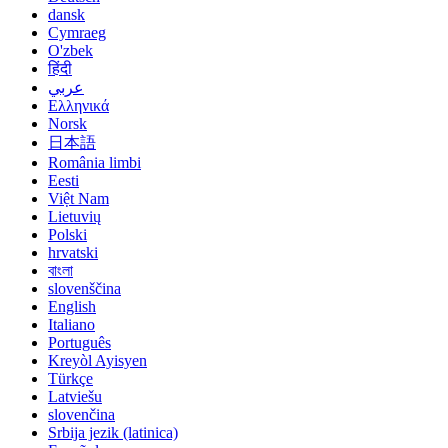
dansk
Cymraeg
O'zbek
हिंदी
عربي
Ελληνικά
Norsk
日本語
România limbi
Eesti
Việt Nam
Lietuvių
Polski
hrvatski
বাংলা
slovenščina
English
Italiano
Português
Kreyòl Ayisyen
Türkçe
Latviešu
slovenčina
Srbija jezik (latinica)