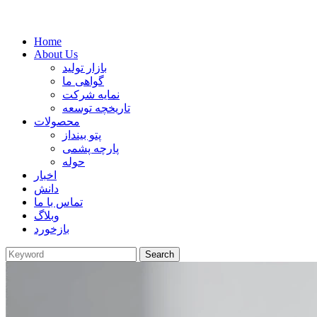
Home
About Us
بازار تولید
گواهی ما
نمایه شرکت
تاریخچه توسعه
محصولات
پتو بینداز
پارچه پشمی
حوله
اخبار
دانش
تماس با ما
وبلاگ
بازخورد