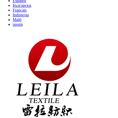
Español
Български
Français
Indonesia
Malti
suomi