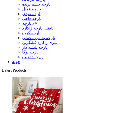
پارچه چشم پرنده
پارچه فلانل
پارچه هودی
پارچه هاچی
پارچه PV
بافتنی پارچه ژاکارد
پارچه کرپ
پارچه پشمی مخملی
سری ژاکارد فیلیگرین
پارچه پلیسه دار
پارچه یوگا
پارچه تذهیب
حوله
Latest Products