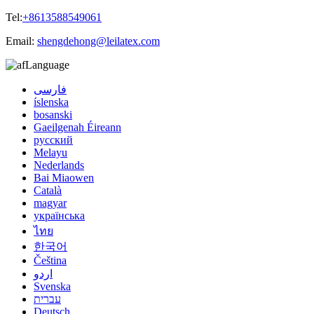
Tel:
+8613588549061
Email:
shengdehong@leilatex.com
Language
فارسی
íslenska
bosanski
Gaeilgenah Éireann
русский
Melayu
Nederlands
Bai Miaowen
Català
magyar
українська
ไทย
한국어
Čeština
اردو
Svenska
עברית
Deutsch