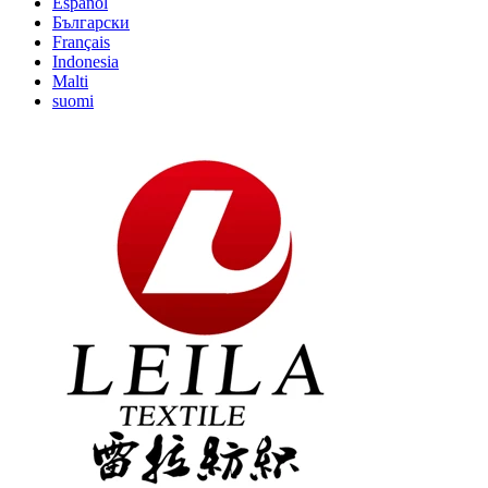
Español
Български
Français
Indonesia
Malti
suomi