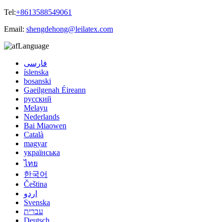
Tel:
+8613588549061
Email:
shengdehong@leilatex.com
Language
فارسی
íslenska
bosanski
Gaeilgenah Éireann
русский
Melayu
Nederlands
Bai Miaowen
Català
magyar
українська
ไทย
한국어
Čeština
اردو
Svenska
עברית
Deutsch