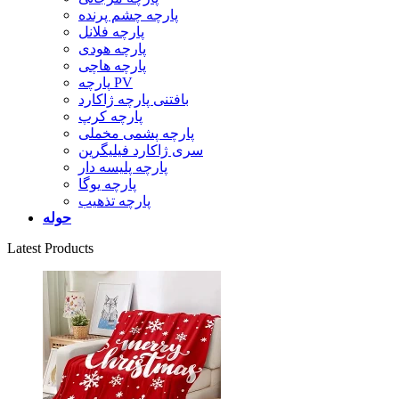
پارچه چشم پرنده
پارچه فلانل
پارچه هودی
پارچه هاچی
پارچه PV
بافتنی پارچه ژاکارد
پارچه کرپ
پارچه پشمی مخملی
سری ژاکارد فیلیگرین
پارچه پلیسه دار
پارچه یوگا
پارچه تذهیب
حوله
Latest Products