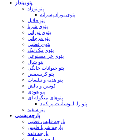
پتو بینداز
پتو نوزاد
پتوی نوزاد پسرانه
پتو فلانل
پتوی شرپا
پتوی نورانی
پتو مرجانی
پتوی قطبی
پتوی پیک نیک
پتوی خز مصنوعی
پتو شال
پتو حیوانات خانگی
پتو کریسمس
پتو هدیه و تبلیغات
کوسن و بالش
پتو هودی
پتوهای منگوله ای
پتو را با نوسانات پر کنید
پتو سفید
پارچه پشمی
پارچه فلیس قطبی
پارچه شرپا فلیس
پارچه دنده
پارچه مرجانی