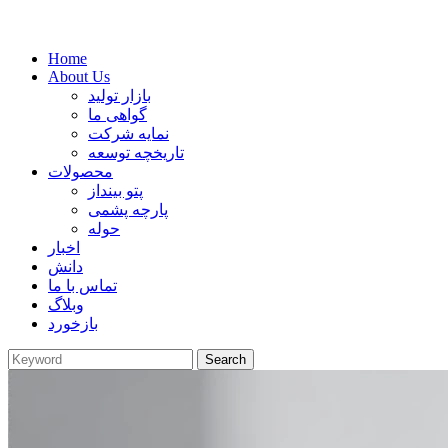
Home
About Us
بازار تولید
گواهی ما
نمایه شرکت
تاریخچه توسعه
محصولات
پتو بینداز
پارچه پشمی
حوله
اخبار
دانش
تماس با ما
وبلاگ
بازخورد