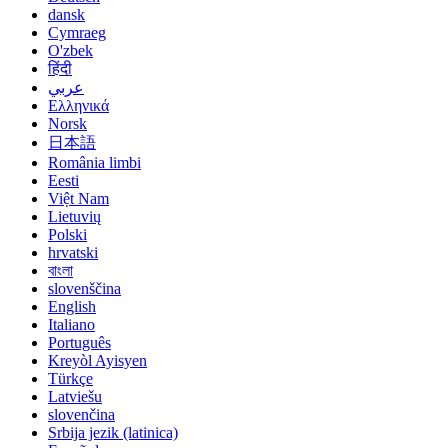
dansk
Cymraeg
O'zbek
हिंदी
عربي
Ελληνικά
Norsk
日本語
România limbi
Eesti
Việt Nam
Lietuvių
Polski
hrvatski
বাংলা
slovenščina
English
Italiano
Português
Kreyòl Ayisyen
Türkçe
Latviešu
slovenčina
Srbija jezik (latinica)