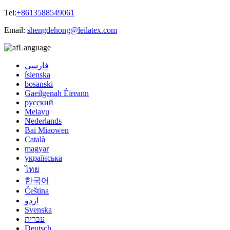
Tel:
+8613588549061
Email:
shengdehong@leilatex.com
Language
فارسی
íslenska
bosanski
Gaeilgenah Éireann
русский
Melayu
Nederlands
Bai Miaowen
Català
magyar
українська
ไทย
한국어
Čeština
اردو
Svenska
עברית
Deutsch