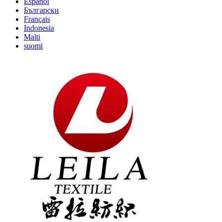
Español
Български
Français
Indonesia
Malti
suomi