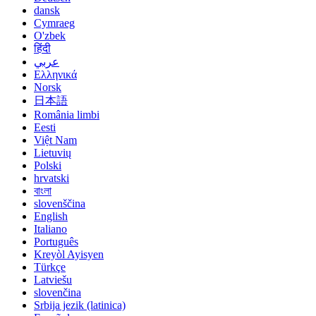
dansk
Cymraeg
O'zbek
हिंदी
عربي
Ελληνικά
Norsk
日本語
România limbi
Eesti
Việt Nam
Lietuvių
Polski
hrvatski
বাংলা
slovenščina
English
Italiano
Português
Kreyòl Ayisyen
Türkçe
Latviešu
slovenčina
Srbija jezik (latinica)