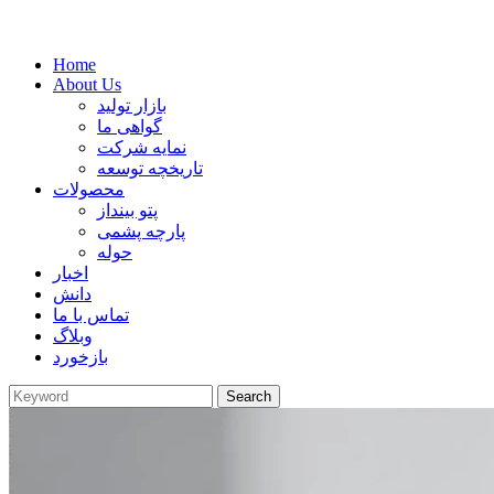
Home
About Us
بازار تولید
گواهی ما
نمایه شرکت
تاریخچه توسعه
محصولات
پتو بینداز
پارچه پشمی
حوله
اخبار
دانش
تماس با ما
وبلاگ
بازخورد