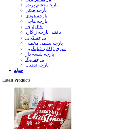
پارچه چشم پرنده
پارچه فلانل
پارچه هودی
پارچه هاچی
پارچه PV
بافتنی پارچه ژاکارد
پارچه کرپ
پارچه پشمی مخملی
سری ژاکارد فیلیگرین
پارچه پلیسه دار
پارچه یوگا
پارچه تذهیب
حوله
Latest Products