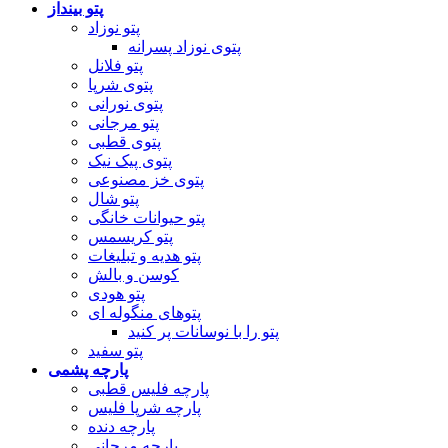
پتو بینداز
پتو نوزاد
پتوی نوزاد پسرانه
پتو فلانل
پتوی شرپا
پتوی نورانی
پتو مرجانی
پتوی قطبی
پتوی پیک نیک
پتوی خز مصنوعی
پتو شال
پتو حیوانات خانگی
پتو کریسمس
پتو هدیه و تبلیغات
کوسن و بالش
پتو هودی
پتوهای منگوله ای
پتو را با نوسانات پر کنید
پتو سفید
پارچه پشمی
پارچه فلیس قطبی
پارچه شرپا فلیس
پارچه دنده
پارچه مرجانی